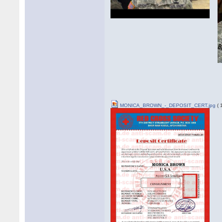
MONICA_BROWN_-_DEPOSIT_CERT.jpg
( 