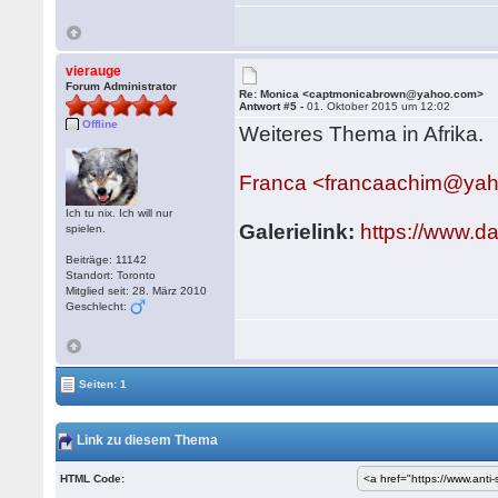
vierauge
Forum Administrator
Re: Monica <captmonicabrown@yahoo.com>
Antwort #5 -
01. Oktober 2015 um 12:02
Offline
Weiteres Thema in Afrika.
Franca <francaachim@yah
Ich tu nix. Ich will nur
Galerielink:
https://www.d
spielen.
Beiträge: 11142
Standort: Toronto
Mitglied seit: 28. März 2010
Geschlecht:
Seiten: 1
Link zu diesem Thema
HTML Code: