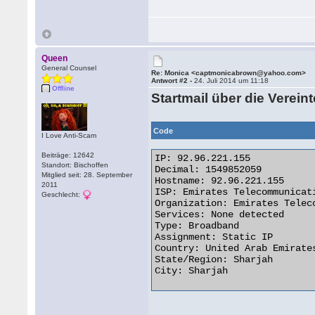
Queen
General Counsel
Re: Monica <captmonicabrown@yahoo.com>
Antwort #2 -
24. Juli 2014 um 11:18
Offline
Startmail über die Verei
Code
I Love Anti-Scam
Beiträge: 12642
IP: 92.96.221.155

Standort: Bischoffen
Decimal: 1549852059

Mitglied seit: 28. September
Hostname: 92.96.221.155

2011
ISP: Emirates Telecommunicati
Geschlecht:
Organization: Emirates Telec
Services: None detected

Type: Broadband

Assignment: Static IP

Country: United Arab Emirates
State/Region: Sharjah

City: Sharjah 
