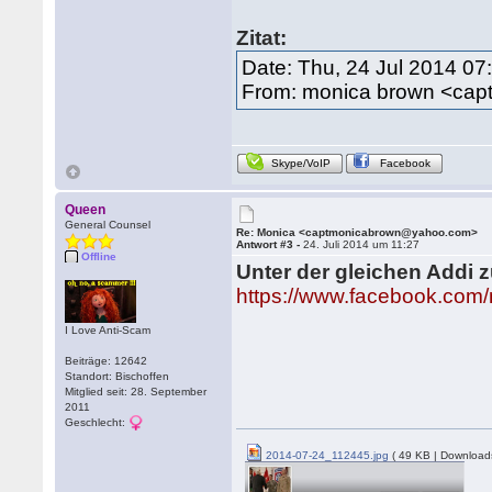
Zitat:
Date: Thu, 24 Jul 2014 0
From: monica brown <ca
Skype/VoIP
Facebook
Queen
General Counsel
Re: Monica <captmonicabrown@yahoo.com>
Antwort #3 -
24. Juli 2014 um 11:27
Offline
Unter der gleichen Addi z
https://www.facebook.com
I Love Anti-Scam
Beiträge: 12642
Standort: Bischoffen
Mitglied seit: 28. September
2011
Geschlecht:
2014-07-24_112445.jpg
( 49 KB | Download