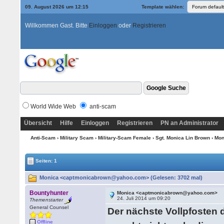
09. August 2026 um 12:15
Template wählen:
Willkommen Gast. Bitte
Einloggen
oder
Registrieren
World Wide Web
anti-scam
Übersicht
Hilfe
Einloggen
Registrieren
PN an Administrator
Anti-Scam
›
Military Scam
›
Military-Scam Female
›
Sgt. Monica Lin Brown
› Mo
Seiten: 1
Monica <captmonicabrown@yahoo.com> (Gelesen: 3702 mal)
Bountyhunter
Monica <captmonicabrown@yahoo.com>
24. Juli 2014 um 09:20
Themenstarter
General Counsel
Der nächste Vollpfosten 
Offline