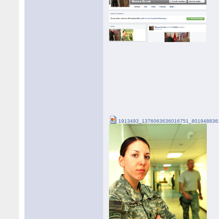
1913493_1376063636016751_8019488361