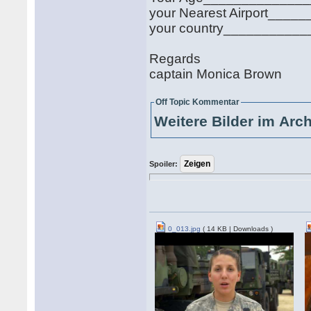
your Nearest Airport____
your country___________
Regards
captain Monica Brown
Off Topic Kommentar
Weitere Bilder im Arc
Spoiler:
0_013.jpg
( 14 KB | Downloads )