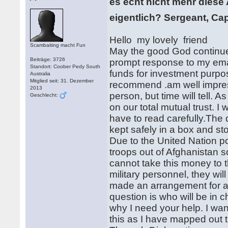
es echt nicht mehr diese
eigentlich? Sergeant, Ca
Hello my lov
Scambaiting macht Fun
May the good God continue 
Beiträge: 3726
prompt response to my email
Standort: Coober Pedy South
funds for investment purpos
Australia
Mitglied seit: 31. Dezember
recommend .am well impress
2013
person, but time will tell. 
Geschlecht:
on our total mutual trust. I
have to read carefully.The 
kept safely in a box and s
Due to the United Nation p
troops out of Afghanistan so
cannot take this money to
military personnel, they wil
made an arrangement for a
question is who will be in 
why I need your help. I wan
this as I have mapped out 