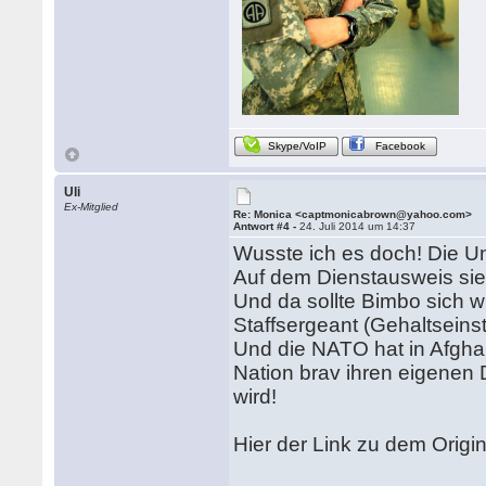
Skype/VoIP
Facebook
Uli
Ex-Mitglied
Re: Monica <captmonicabrown@yahoo.com>
Antwort #4 -
24. Juli 2014 um 14:37
Wusste ich es doch! Die U
Auf dem Dienstausweis sie
Und da sollte Bimbo sich wi
Staffsergeant (Gehaltseinst
Und die NATO hat in Afgha
Nation brav ihren eigenen
wird!
Hier der Link zu dem Origi