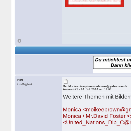
rud
Ex-Mitglied
Re: Monica <captmonicabrown@yahoo.com>
Antwort #1 -
24. Juli 2014 um 11:01
Weitere Themen mit Bilde
Monica <moikeebrown@gm
Monica / Mr.David Foster
<United_Nations_Dip_C@m