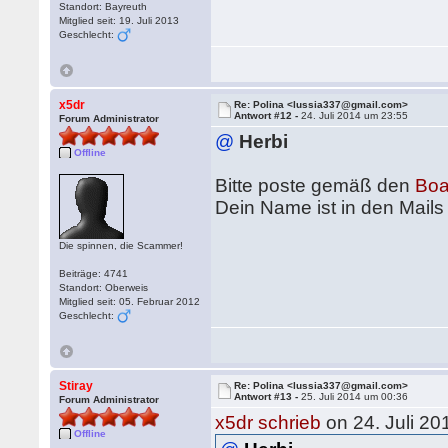
Standort: Bayreuth
Mitglied seit: 19. Juli 2013
Geschlecht:
x5dr
Re: Polina <lussia337@gmail.com>
Antwort #12 -
24. Juli 2014 um 23:55
Forum Administrator
@
Herbi
Offline
Bitte poste gemäß den
Boa
Dein Name ist in den Mails
Die spinnen, die Scammer!
Beiträge: 4741
Standort: Oberweis
Mitglied seit: 05. Februar 2012
Geschlecht:
Stiray
Re: Polina <lussia337@gmail.com>
Antwort #13 -
25. Juli 2014 um 00:36
Forum Administrator
x5dr schrieb
on 24. Juli 20
Offline