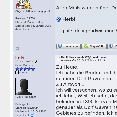
Alle eMails wurden über De
Abgeschlafft und ausgepufft!!
@
Herbi
Beiträge: 28720
Standort: Йошкар-Ола
Mitglied seit: 06. Januar 2008
Geschlecht:
... gibt´s da irgendwie ei
Homepage
Skype/VoIP
Herbi
Re: Polina <lussia337@gmail.com>
Antwort #5 -
23. Juli 2014 um 21:43
Themenstarter
Scam Warners
Zu Heute.
Ich habe die Brüder, und de
Offline
schönen Dorf Gavreniha.
Zu Antwort 1.
Ich will versuchen, wo zu 
ich lebe., Weil ich sehe, da
I Love Anti-Scam
befinden in 1390 km von 
Beiträge: 62
genauer als Dorf Gavrenih
Standort: Bayreuth
Mitglied seit: 19. Juli 2013
Gebietes zu befinden. Ich 
Geschlecht: