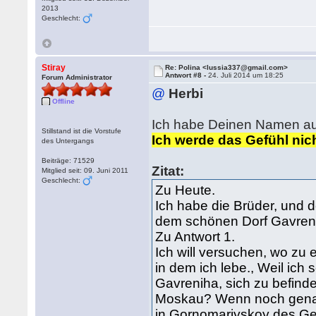
2013
Geschlecht:
Stiray
Re: Polina <lussia337@gmail.com>
Antwort #8 -
24. Juli 2014 um 18:25
Forum Administrator
@
Herbi
Offline
Ich habe Deinen Namen aus
Stillstand ist die Vorstufe
Ich werde das Gefühl nich
des Untergangs
Beiträge: 71529
Zitat:
Mitglied seit: 09. Juni 2011
Geschlecht:
Zu Heute.
Ich habe die Brüder, und de
dem schönen Dorf Gavren
Zu Antwort 1.
Ich will versuchen, wo zu 
in dem ich lebe., Weil ich 
Gavreniha, sich zu befind
Moskau? Wenn noch genaue
in Gornomariyskoy des Geb