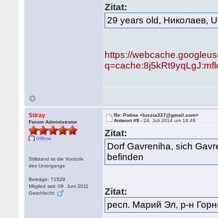
Zitat:
29 years old, Николаев, U
https://webcache.googleu
q=cache:8j5kRt9yqLgJ:mflo
Stiray
Re: Polina <lussia337@gmail.com>
Antwort #9 -
24. Juli 2014 um 18:48
Forum Administrator
Zitat:
Offline
Dorf Gavreniha, sich Gavr
befinden
Stillstand ist die Vorstufe
des Untergangs
Beiträge: 71529
Mitglied seit: 09. Juni 2011
Zitat:
Geschlecht:
респ. Марий Эл, р-н Гор