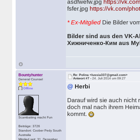
asdfwefw.jpg
https://vk.
fsfer.jpg
https://vk.com/p
*
Ex-Mitglied
Die Bilder vom
Bilder sind aus den VK-A
Хижниченко-Ким aus Myko
Bountyhunter
Re: Polina <lussia337@gmail.com>
Antwort #7 -
24. Juli 2014 um 09:27
General Counsel
@
Herbi
Offline
Darauf wird sie auch nicht 
doch mal nach ihrem Heima
kommt.
Scambaiting macht Fun
Beiträge: 3726
Standort: Coober Pedy South
Australia
Mitglied seit: 31. Dezember