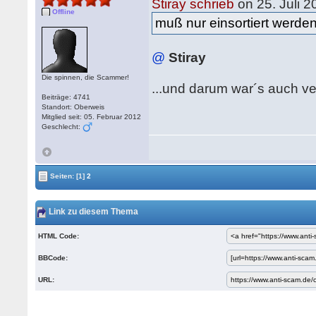
Stiray schrieb
on 25. Juli 
Offline
muß nur einsortiert werden
@
Stiray
Die spinnen, die Scammer!
...und darum war´s auch ve
Beiträge: 4741
Standort: Oberweis
Mitglied seit: 05. Februar 2012
Geschlecht:
Seiten:
[1]
2
Link zu diesem Thema
HTML Code:
BBCode:
URL: