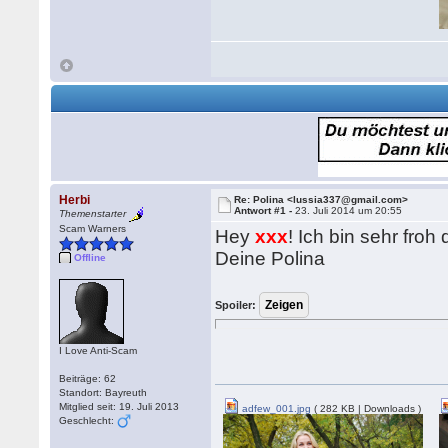
Herbi
Re: Polina <lussia337@gmail.com>
Antwort #1 -
23. Juli 2014 um 20:55
Themenstarter
Scam Warners
Hey
xxx
! Ich bin sehr fro
Deine Polina
Offline
Spoiler:
I Love Anti-Scam
Beiträge: 62
Standort: Bayreuth
Mitglied seit: 19. Juli 2013
adfew_001.jpg
( 282 KB | Downloads )
Geschlecht: