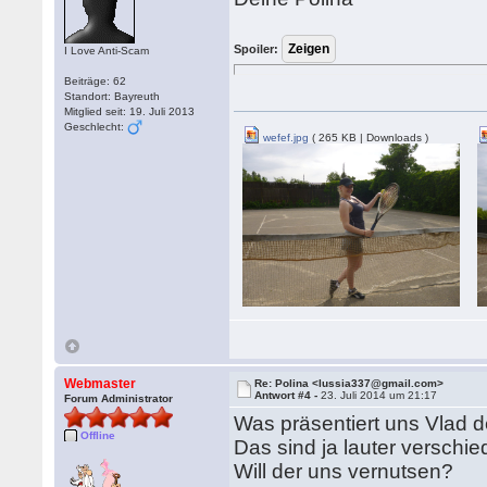
Spoiler:
I Love Anti-Scam
Beiträge: 62
Standort: Bayreuth
Mitglied seit: 19. Juli 2013
Geschlecht:
wefef.jpg
( 265 KB | Downloads )
Webmaster
Re: Polina <lussia337@gmail.com>
Antwort #4 -
23. Juli 2014 um 21:17
Forum Administrator
Was präsentiert uns Vlad d
Offline
Das sind ja lauter verschi
Will der uns vernutsen?