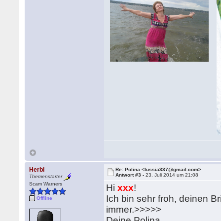
Herbi
Re: Polina <lussia337@gmail.com>
Antwort #3 -
23. Juli 2014 um 21:08
Themenstarter
Scam Warners
Hi
xxx
!
Ich bin sehr froh, deinen 
Offline
immer.>>>>>
Deine Polina