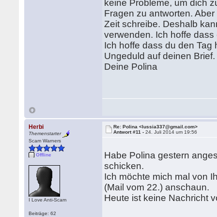
keine Probleme, um dich zu
Fragen zu antworten. Aber d
Zeit schreibe. Deshalb kan
verwenden. Ich hoffe dass 
Ich hoffe dass du den Tag 
Ungeduld auf deinen Brief.
Deine Polina
Herbi
Re: Polina <lussia337@gmail.com>
Antwort #11 -
24. Juli 2014 um 19:56
Themenstarter
Scam Warners
Habe Polina gestern angesc
Offline
schicken.
Ich möchte mich mal von I
(Mail vom 22.) anschaun.
Heute ist keine Nachricht 
I Love Anti-Scam
Beiträge: 62