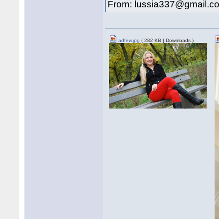
From: lussia337@gmail.c
adfew.jpg
( 282 KB | Downloads )