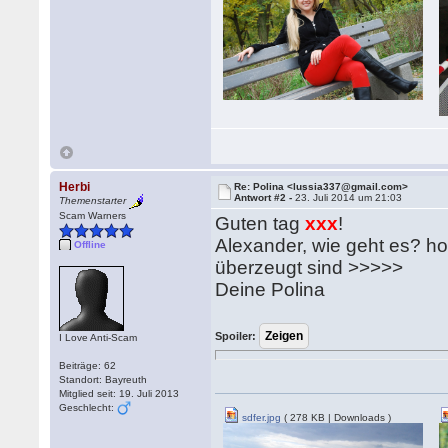
Herbi
Re: Polina <lussia337@gmail.com>
Antwort #2 -
23. Juli 2014 um 21:03
Themenstarter
Scam Warners
Guten tag
xxx
!
Alexander, wie geht es? hoff
Offline
überzeugt sind >>>>>
Deine Polina
Spoiler:
I Love Anti-Scam
Beiträge: 62
Standort: Bayreuth
Mitglied seit: 19. Juli 2013
Geschlecht:
sdfer.jpg
( 278 KB | Downloads )