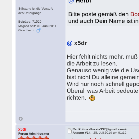
@
Herbi
Stillstand ist die Vorstufe
Bitte poste gemäß den
Bo
des Untergangs
und auch Dein Name ist in
Beiträge: 71529
Mitglied seit: 09. Juni 2011
Geschlecht:
@
x5dr
Hier fehlt nichts mehr, muß
die Arbeit zu lesen.
Genauso wenig wie die User
bist nicht Du alleine gemei
Wird nur noch schnell gepo
Überall was Arbeit bedeut
richten.
x5dr
Re: Polina <lussia337@gmail.com>
Antwort #14 -
25. Juli 2014 um 01:12
Forum Administrator