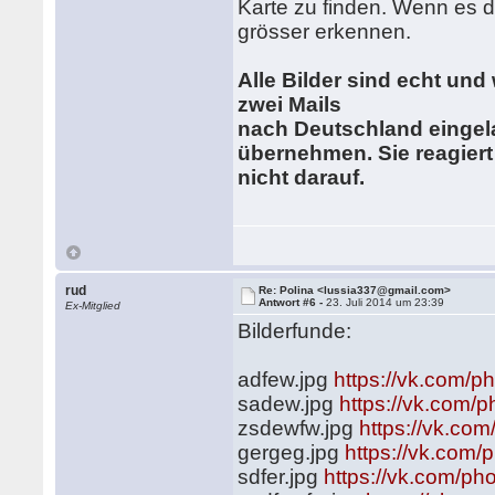
Karte zu finden. Wenn es di
grösser erkennen.
Alle Bilder sind echt und
zwei Mails
nach Deutschland eingel
übernehmen. Sie reagier
nicht darauf.
rud
Re: Polina <lussia337@gmail.com>
Antwort #6 -
23. Juli 2014 um 23:39
Ex-Mitglied
Bilderfunde:
adfew.jpg
https://vk.com
sadew.jpg
https://vk.com
zsdewfw.jpg
https://vk.c
gergeg.jpg
https://vk.co
sdfer.jpg
https://vk.com/