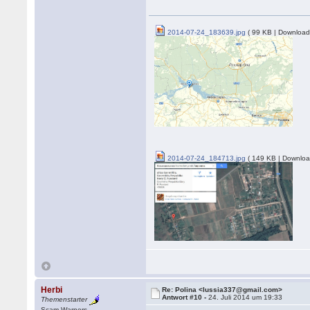
2014-07-24_183639.jpg
( 99 KB | Download
2014-07-24_184713.jpg
( 149 KB | Downloa
Herbi
Re: Polina <lussia337@gmail.com>
Antwort #10 -
24. Juli 2014 um 19:33
Themenstarter
Scam Warners