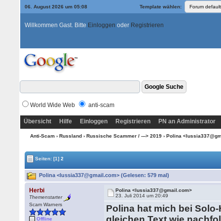
06. August 2026 um 05:08
Template wählen:
Willkommen Gast. Bitte
Einloggen
oder
Registrieren
World Wide Web
anti-scam
Übersicht
Hilfe
Einloggen
Registrieren
PN an Administrator
Anti-Scam
›
Russland
›
Russische Scammer / ---> 2019
› Polina <lussia337@g
Seiten:
[1]
2
Polina <lussia337@gmail.com> (Gelesen: 579 mal)
Herbi
Polina <lussia337@gmail.com>
23. Juli 2014 um 20:49
Themenstarter
Scam Warners
Polina hat mich bei Solo
gleichen Text wie nachfo
Offline