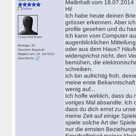
Mailinhalt vom 18.07.2014
Hi!
Offline
Ich habe heute deinen Brief
grösser erkennen. Aber ich
profile gesehen und du hast 
Ich kann vom Computer auf 
I Love Anti-Scam
augenblicklichen Mitteilung
Beiträge: 62
oder aus dem Haus? Häufig
Standort: Bayreuth
Mitglied seit: 19. Juli 2013
widersprichst nicht, den V
Geschlecht:
bemühen, die elektronische 
schreiben.
ich bin aufrichtig froh, de
meine erste Bekanntschaft 
wenig auf...
Ich hoffe wirklich, dass du
voriges Mal absandte. Ich 
dass du dich ernst zu unser
meine Zeit auf einige Spiel
spiele solche Art der Spiele
nur die ernsten Beziehungen
Ernsthaftigkeit meiner Absi