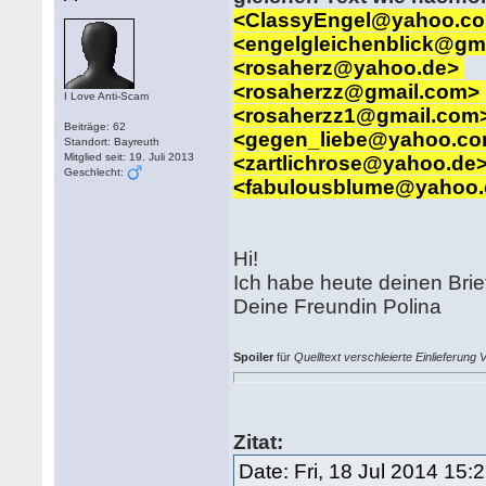
<ClassyEngel@yahoo.c
<engelgleichenblick@gm
<rosaherz@yahoo.de>
<rosaherzz@gmail.com>
I Love Anti-Scam
<rosaherzz1@gmail.com
Beiträge: 62
<gegen_liebe@yahoo.c
Standort: Bayreuth
Mitglied seit: 19. Juli 2013
<zartlichrose@yahoo.de
Geschlecht:
<fabulousblume@yahoo
Hi!
Ich habe heute deinen Bri
Deine Freundin Polina
Spoiler
für
Quelltext verschleierte Einlieferung
Zitat:
Date: Fri, 18 Jul 2014 15