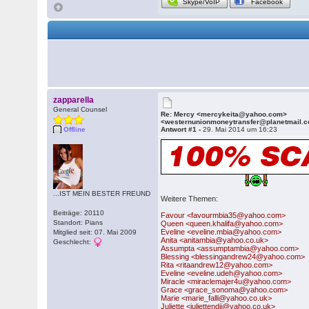
Skype/VoIP
Facebook
zapparella
General Counsel
Re: Mercy <mercykeita@yahoo.com>
<westernunionmoneytransfer@planetmail.
Offline
Antwort #1 -
29. Mai 2014 um 16:23
...IST MEIN BESTER FREUND
Weitere Themen:
Beiträge: 20110
Favour <favourmbia35@yahoo.com>
Standort: Pians
Queen <queen.khalifa@yahoo.com>
Eveline <eveline.mbia@yahoo.com>
Mitglied seit: 07. Mai 2009
Anita <anitambia@yahoo.co.uk>
Geschlecht:
Assumpta <assumptambia@yahoo.com>
Blessing <blessingandrew24@yahoo.com>
Rita <ritaandrew12@yahoo.com>
Eveline <eveline.udeh@yahoo.com>
Miracle <miraclemajer4u@yahoo.com>
Grace <grace_sonoma@yahoo.com>
Marie <marie_falli@yahoo.co.uk>
Juliette <juliettendji@yahoo.co.uk>