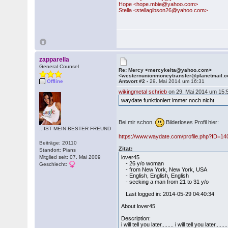
Hope <hope.mbie@yahoo.com>
Stella <stellagibson26@yahoo.com>
zapparella
General Counsel
Re: Mercy <mercykeita@yahoo.com>
<westernunionmoneytransfer@planetmail.
Offline
Antwort #2 -
29. Mai 2014 um 16:31
wikingmetal schrieb
on 29. Mai 2014 um 15:
waydate funktioniert immer noch nicht.
Bei mir schon.
Bilderloses Profil hier:
...IST MEIN BESTER FREUND
https://www.waydate.com/profile.php?ID=1
Beiträge: 20110
Zitat:
Standort: Pians
Mitglied seit: 07. Mai 2009
lover45
- 26 y/o woman
Geschlecht:
- from New York, New York, USA
- English, English, English
- seeking a man from 21 to 31 y/o
Last logged in: 2014-05-29 04:40:34
About lover45
Description:
i will tell you later........ i will tell you later........