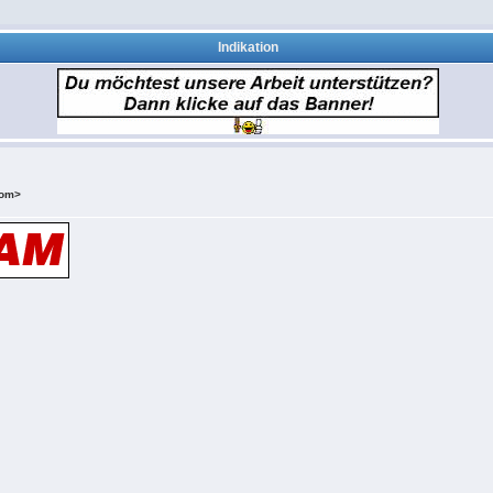
Indikation
com>