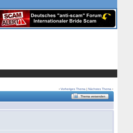
‹
Vorheriges Thema
|
Nächstes Thema
›
Thema versenden