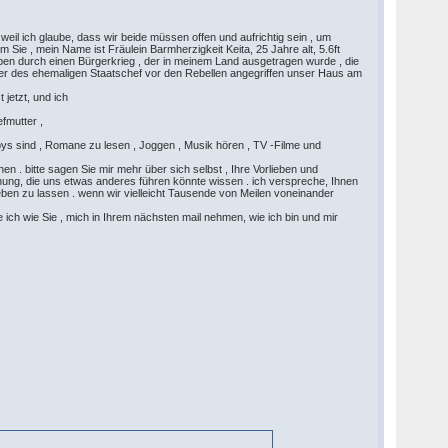
 weil ich glaube, dass wir beide müssen offen und aufrichtig sein , um
 Sie , mein Name ist Fräulein Barmherzigkeit Keita, 25 Jahre alt, 5.6ft
 leben durch einen Bürgerkrieg , der in meinem Land ausgetragen wurde , die
rater des ehemaligen Staatschef vor den Rebellen angegriffen unser Haus am
 jetzt, und ich
fmutter ,
ys sind , Romane zu lesen , Joggen , Musik hören , TV -Filme und
 . bitte sagen Sie mir mehr über sich selbst , Ihre Vorlieben und
ehung, die uns etwas anderes führen könnte wissen . ich verspreche, Ihnen
eben zu lassen . wenn wir vielleicht Tausende von Meilen voneinander
 ich wie Sie , mich in Ihrem nächsten mail nehmen, wie ich bin und mir