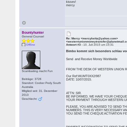
kisses!
mercy
Bountyhunter
General Counsel
Re: Mercy <mercykeita@yahoo.com>
<westernunionmoneytransfer@planetmail.
Offline
Antwort #3 -
10. Juli 2015 um 15:31
Bimbo kommt sich besonders schlau vor.
Send and Receive Money Worldwide
FROM THE DESK OF WESTERN UNION 
Scambaiting macht Fun
Our Ref:WUMT0XX2/987
Beiträge: 3726
DATE: 10/07/2015.
Standort: Coober Pedy South
Australia
Mitglied seit: 31. Dezember
ATTN: SIR.
2013
BE INFORMED, WE HAVE YOUR CHEQUE
Geschlecht:
YOUR PAYMENT THROUGH WESTERN UN
PLEASE, YOU ARE ADVISED TO SEND 
NUMBERS. THIS IS VERY NECESSARY A
YOU SEND THE CHEQUE ACTIVATION FE