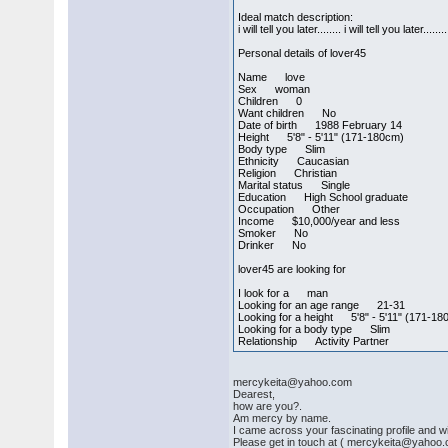
Ideal match description:
i will tell you later........ i will tell you later........
Personal details of lover45
Name love
Sex woman
Children 0
Want children No
Date of birth 1988 February 14
Height 5'8" - 5'11" (171-180cm)
Body type Slim
Ethnicity Caucasian
Religion Christian
Marital status Single
Education High School graduate
Occupation Other
Income $10,000/year and less
Smoker No
Drinker No
lover45 are looking for
I look for a man
Looking for an age range 21-31
Looking for a height 5'8" - 5'11" (171-1
Looking for a body type Slim
Relationship Activity Partner
mercykeita@yahoo.com
Dearest,
how are you?.
Am mercy by name.
I came across your fascinating profile and wi
Please get in touch at ( mercykeita@yahoo.