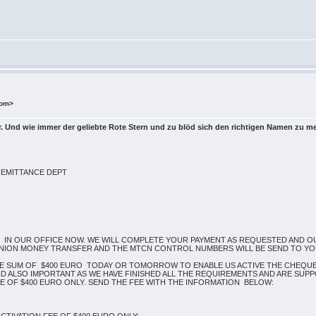
com>
 Und wie immer der geliebte Rote Stern und zu blöd sich den richtigen Namen zu me
REMITTANCE DEPT
 IN OUR OFFICE NOW. WE WILL COMPLETE YOUR PAYMENT AS REQUESTED AND OU
ION MONEY TRANSFER AND THE MTCN CONTROL NUMBERS WILL BE SEND TO YOU
THE SUM OF $400 EURO TODAY OR TOMORROW TO ENABLE US ACTIVE THE CHEQU
ND ALSO IMPORTANT AS WE HAVE FINISHED ALL THE REQUIREMENTS AND ARE SU
E OF $400 EURO ONLY. SEND THE FEE WITH THE INFORMATION BELOW: