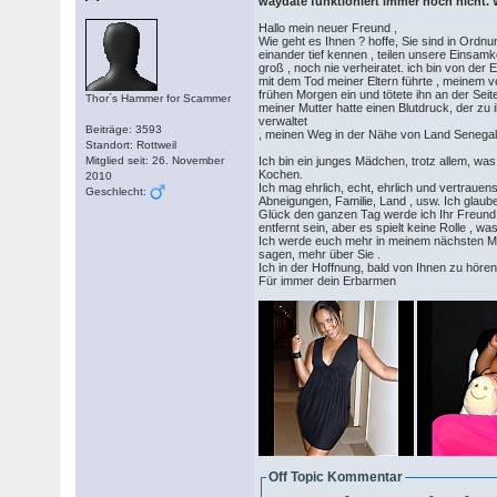
waydate funktioniert immer noch nicht.
Hallo mein neuer Freund ,
Wie geht es Ihnen ? hoffe, Sie sind in Ordnun
einander tief kennen , teilen unsere Einsamk
groß , noch nie verheiratet. ich bin von der
mit dem Tod meiner Eltern führte , meinem v
frühen Morgen ein und tötete ihn an der Seit
Thor´s Hammer for Scammer
meiner Mutter hatte einen Blutdruck, der zu i
verwaltet
Beiträge: 3593
, meinen Weg in der Nähe von Land Senegal,
Standort: Rottweil
Mitglied seit: 26. November
Ich bin ein junges Mädchen, trotz allem, w
Kochen.
2010
Ich mag ehrlich, echt, ehrlich und vertraue
Geschlecht:
Abneigungen, Familie, Land , usw. Ich glaub
Glück den ganzen Tag werde ich Ihr Freund s
entfernt sein, aber es spielt keine Rolle , wa
Ich werde euch mehr in meinem nächsten Mail
sagen, mehr über Sie .
Ich in der Hoffnung, bald von Ihnen zu hören
Für immer dein Erbarmen
Off Topic Kommentar