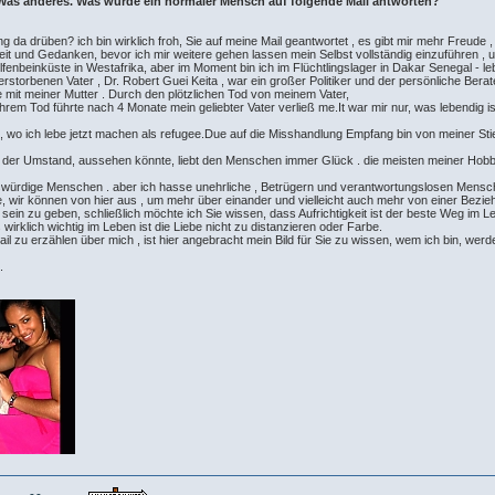
 Was anderes. Was würde ein normaler Mensch auf folgende Mail antworten?
g da drüben? ich bin wirklich froh, Sie auf meine Mail geantwortet , es gibt mir mehr Freude ,
eit und Gedanken, bevor ich mir weitere gehen lassen mein Selbst vollständig einzuführen , um
 Elfenbeinküste in Westafrika, aber im Moment bin ich im Flüchtlingslager in Dakar Senegal -
erstorbenen Vater , Dr. Robert Guei Keita , war ein großer Politiker und der persönliche Be
e mit meiner Mutter . Durch den plötzlichen Tod von meinem Vater,
hrem Tod führte nach 4 Monate mein geliebter Vater verließ me.It war mir nur, was lebendig ist
 wo ich lebe jetzt machen als refugee.Due auf die Misshandlung Empfang bin von meiner Stie
as der Umstand, aussehen könnte, liebt den Menschen immer Glück . die meisten meiner Hobb
nswürdige Menschen . aber ich hasse unehrliche , Betrügern und verantwortungslosen Menschen
e, wir können von hier aus , um mehr über einander und vielleicht auch mehr von einer Bezi
ein zu geben, schließlich möchte ich Sie wissen, dass Aufrichtigkeit ist der beste Weg im L
s wirklich wichtig im Leben ist die Liebe nicht zu distanzieren oder Farbe.
 zu erzählen über mich , ist hier angebracht mein Bild für Sie zu wissen, wem ich bin, werde
.