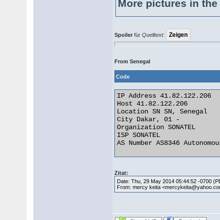
More pictures in the 
Spoiler
für
Quelltext
:
From Senegal
Code
IP Address 41.82.122.206

Host 41.82.122.206

Location SN SN, Senegal

City Dakar, 01 -

Organization SONATEL

ISP SONATEL

AS Number AS8346 Autonomou
Zitat:
Date: Thu, 29 May 2014 05:44:52 -0700 (
From: mercy keita <mercykeita@yahoo.c