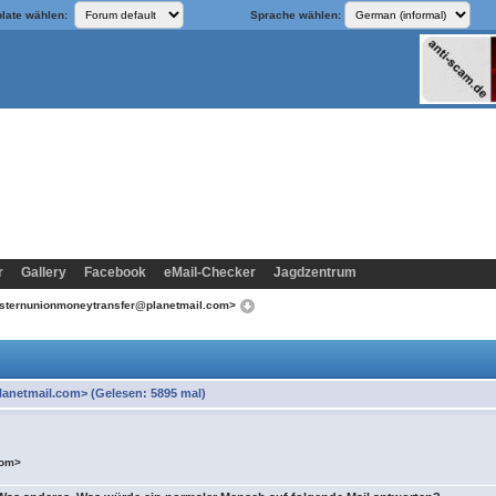
late wählen:
Sprache wählen:
r
Gallery
Facebook
eMail-Checker
Jagdzentrum
sternunionmoneytransfer@planetmail.com>
netmail.com> (Gelesen: 5895 mal)
com>