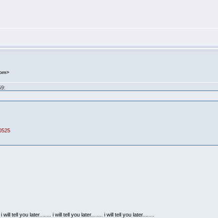
com>
59:
40525
 i will tell you later........ i will tell you later........ i will tell you later........