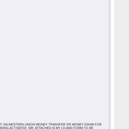
ENT VIA WESTERN UNION MONEY TRANSFER OR MONEY GRAM FOR
NG ACTIVATED. SIR, ATTACHED IS MY I.D AND FORM TO BE