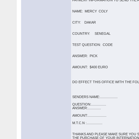
PAYMENT INFORMATION TO SEND THE A
NAME: MERCY COLY
CITY: DAKAR
COUNTRY: SENEGAL
TEST QUESTION: CODE
ANSWER: PICK
AMOUNT: $400 EURO
DO EFFECT THIS OFFICE WITH THE FO
SENDERS NAME:...................
QUESTION:................
ANSWER:..............
AMOUNT:....................
M.T.C.N :.................
THANKS AND PLEASE MAKE SURE YOU 
THE PURCHASE OF YOUR INTERNATIONAL