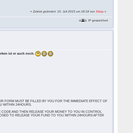
«
Zuletzt geändert: 10. Juli 2015 um 18:18 von
Stiray
»
IP gespeichert
rken ist er auch noch.
R FORM MUST BE FILLED BY YOU FOR THE IMMEDIATE EFFECT OF
 WITHIN 24HOURS.
E CODE AND THEN RELEASE YOUR MONEY TO YOU IN CONTROL
PPOSED TO RELEASE YOUR FUND TO YOU WITHIN 24HOURS AFTER