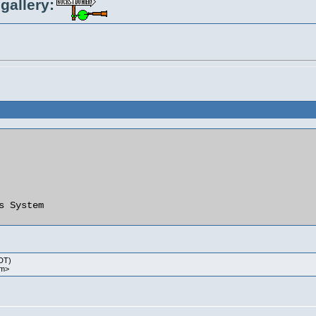
gallery:
s System  

PDT)
om>