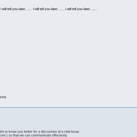
 i will tell you later........ i will tell you later........ i will tell you later........
80cm)
sh to know you better for a discussion of a vital issue.
com ) so that we can communicate effectively.