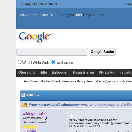
07. August 2026 um 04:50
Temp
Willkommen Gast. Bitte
Einloggen
oder
Registrieren
World Wide Web
anti-scam
Übersicht
Hilfe
Einloggen
Registrieren
PN an Administrato
Anti-Scam
›
Afrika
›
Black Females
› Mercy <mercykeita@yahoo.com> <we
Seiten: 1
Mercy <mercykeita@yahoo.com> <westernunionmoneytransfer@pla
wikingmetal
Themenstarter
Mercy <mercykeita@yahoo.com>
General Counsel
<westernunionmoneytransfer@planetmail.
29. Mai 2014 um 15:59
Offline