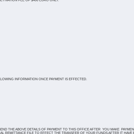
CTIVATION FEE OF $400 EURO ONLY:
LLOWING INFORMATION ONCE PAYMENT IS EFFECTED.
SEND THE ABOVE DETAILS OF PAYMENT TO THIS OFFICE AFTER YOU MAKE PAYM
 REMITTANCE FILE TO EFFECT THE TRANSFER OF YOUR FUNDS AFTER IT HAVE BEI