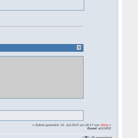
«
Zuletzt geändert: 10. Juli 2015 um 18:17 von
Stiray
»
Grund:
afr10452
IP gespeichert