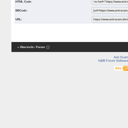
HTML Code:
BBCode:
URL:
« Übersicht
‹ Forum
Anti-Scam
YaBB Forum Softwar