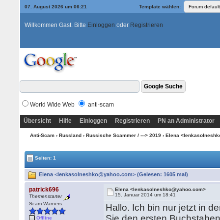
07. August 2026 um 06:21
Template wählen:
Willkommen Gast. Bitte
Einloggen
oder
Registrieren
World Wide Web
anti-scam
Übersicht
Hilfe
Einloggen
Registrieren
PN an Administrator
Anti-Scam
›
Russland
›
Russische Scammer / ---> 2019
› Elena <lenkasolnes
Seiten: 1
Elena <lenkasolneshko@yahoo.com> (Gelesen: 1605 mal)
patrick696
Elena <lenkasolneshko@yahoo.com>
15. Januar 2014 um 18:41
Themenstarter
Scam Warners
Hallo. Ich bin nur jetzt in d
Sie den ersten Buchstaben z
Offline