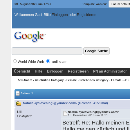
09. August 2026 um 17:37
Template wählen:
Willkommen Gast. Bitte
Einloggen
oder
Registrieren
World Wide Web
anti-scam
Übersicht
Hilfe
Einloggen
Registrieren
PN an Administrator
Anti-Scam
›
Celebrities Category - Female
›
Celebrities Category - Female ---> L
Seiten: 1
Natalia <yalovesingl@yandex.com> (Gelesen: 4158 mal)
Uli
Natalia <yalovesingl@yandex.com>
10. Dezember 2013 um 11:21
Ex-Mitglied
Betreff: Re: Hallo meinen E
Hallo meinen zärtlich und fl