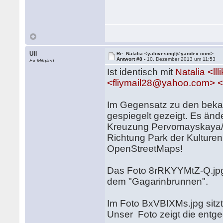
Uli
Re: Natalia <yalovesingl@yandex.com>
Antwort #8 -
10. Dezember 2013 um 11:53
Ex-Mitglied
Ist identisch mit
Natalia <l
<fliymail28@yahoo.com> 
Im Gegensatz zu den beka
gespiegelt gezeigt. Es änd
Kreuzung Pervomayskaya/K
Richtung Park der Kulturen
OpenStreetMaps!
Das Foto 8rRKYYMtZ-Q.jpg
dem "Gagarinbrunnen".
Im Foto BxVBIXMs.jpg sitz
Unser Foto zeigt die entge