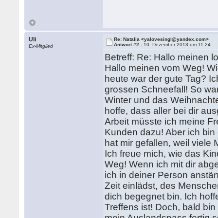
Uli
Re: Natalia <yalovesingl@yandex.com>
Antwort #2 -
10. Dezember 2013 um 11:24
Ex-Mitglied
Betreff: Re: Hallo meinen lo
Hallo meinen vom Weg! Wie 
heute war der gute Tag? Ich
grossen Schneefall! So war
Winter und das Weihnachte
hoffe, dass aller bei dir a
Arbeit müsste ich meine Fr
Kunden dazu! Aber ich bin g
hat mir gefallen, weil vie
Ich freue mich, wie das Ki
Weg! Wenn ich mit dir abge
ich in deiner Person anstän
Zeit einlädst, des Menschen
dich begegnet bin. Ich ho
Treffens ist! Doch, bald bi
mein Auslandspass fertig s