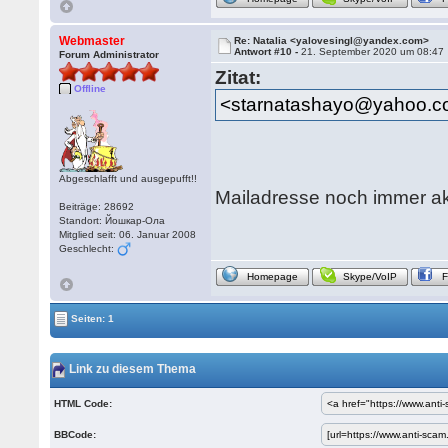
Webmaster
Re: Natalia <yalovesingl@yandex.com>
Antwort #10 -
21. September 2020 um 08:47
Forum Administrator
Zitat:
Offline
<starnatashayo@yahoo.
Abgeschlafft und ausgepufft!!
Mailadresse noch immer akt
Beiträge: 28692
Standort: Йошкар-Ола
Mitglied seit: 06. Januar 2008
Geschlecht:
Homepage
Skype/VoIP
Seiten: 1
Link zu diesem Thema
HTML Code:
BBCode: