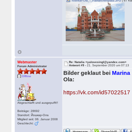
Yoshkar-Ola_-_Patriarchenplatz.JPG
( 67 KB
Webmaster
Re: Natalia <yalovesingl@yandex.com>
Antwort #9 -
21. September 2020 um 07:13
Forum Administrator
Bilder geklaut bei
Marina
Offline
Ola:
https://vk.com/id57022517
Abgeschlafft und ausgepufft!!
Beiträge: 28692
Standort: Йошкар-Ола
Mitglied seit: 06. Januar 2008
Geschlecht:
Homepage
Skype/VoIP