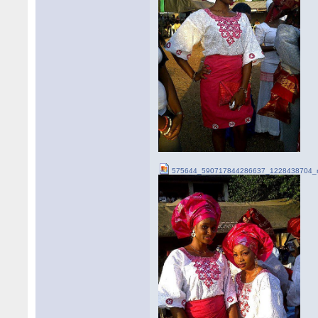
575644_590717844286637_1228438704_n