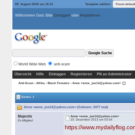
09. August 2026 um 16:21
Template wählen:
Willkommen Gast. Bitte
Einloggen
oder
Registrieren
World Wide Web
anti-scam
Übersicht
Hilfe
Einloggen
Registrieren
PN an Administrator
Anti-Scam
›
Afrika
›
Black Females
› Anne <anne_joe14@yahoo.com>
Seiten: 1
Anne <anne_joe14@yahoo.com> (Gelesen: 2477 mal)
Majestix
Anne <anne_joe14@yahoo.com>
10. Dezember 2013 um 03:04
Ex-Mitglied
https://www.mydailyflog.c