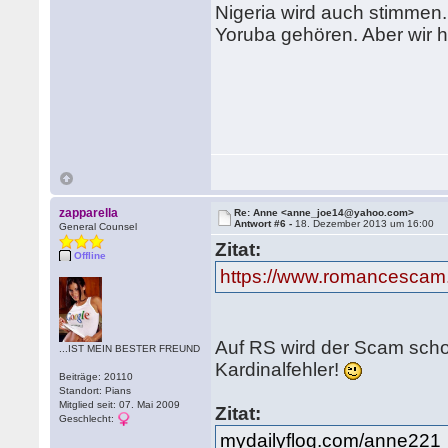
Nigeria wird auch stimmen
Yoruba gehören. Aber wir ha
zapparella
Re: Anne <anne_joe14@yahoo.com>
Antwort #6 -
18. Dezember 2013 um 16:00
General Counsel
Zitat:
Offline
https://www.romancescam
Auf RS wird der Scam scho
...IST MEIN BESTER FREUND
Kardinalfehler!
Beiträge: 20110
Standort: Pians
Mitglied seit: 07. Mai 2009
Zitat:
Geschlecht:
mydailyflog.com/anne221