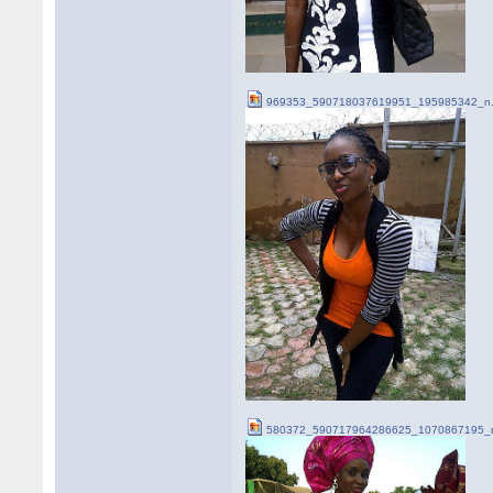
969353_590718037619951_195985342_n.
580372_590717964286625_1070867195_n