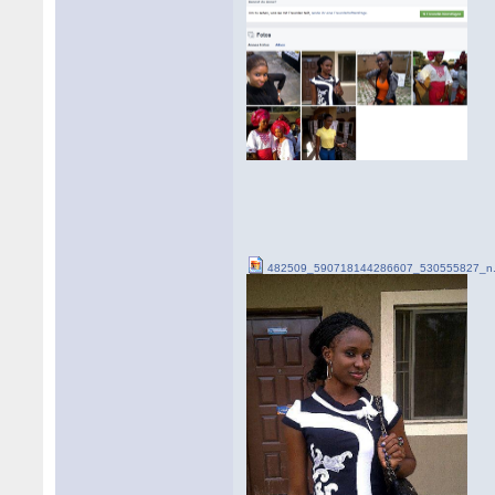
482509_590718144286607_530555827_n.