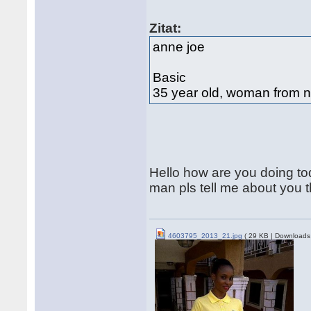
Zitat:
anne joe
Basic
35 year old, woman from n
Hello how are you doing to
man pls tell me about you
4603795_2013_21.jpg
( 29 KB | Downloads