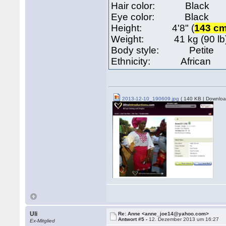
Hair color: Black
Eye color: Black
Height: 4'8" (
143 c
Weight: 41 kg (90 
Body style: Petit
Ethnicity: African
2013-12-10_190609.jpg
( 140 KB | Downloa
Uli
Re: Anne <anne_joe14@yahoo.com>
Antwort #5 -
12. Dezember 2013 um 16:27
Ex-Mitglied