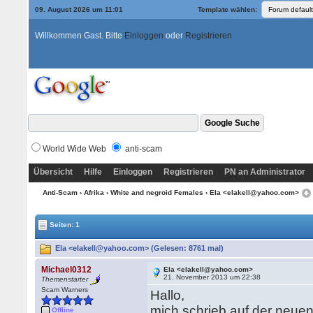
09. August 2026 um 11:01
Template wählen:
Willkommen Gast. Bitte
Einloggen
oder
Registrieren
World Wide Web
anti-scam
Übersicht
Hilfe
Einloggen
Registrieren
PN an Administrator
Anti-Scam
›
Afrika
›
White and negroid Females
› Ela <elakell@yahoo.com>
Seiten: 1
Ela <elakell@yahoo.com> (Gelesen: 8761 mal)
Michael0312
Ela <elakell@yahoo.com>
21. November 2013 um 22:38
Themenstarter
Scam Warners
Hallo,
mich schrieb auf der neue
Offline