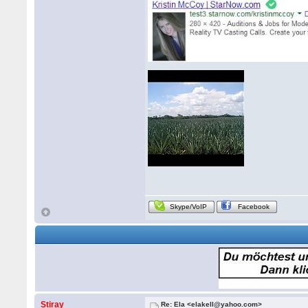
Skype/VoIP
Facebook
Stiray
Re: Ela <elakell@yahoo.com>