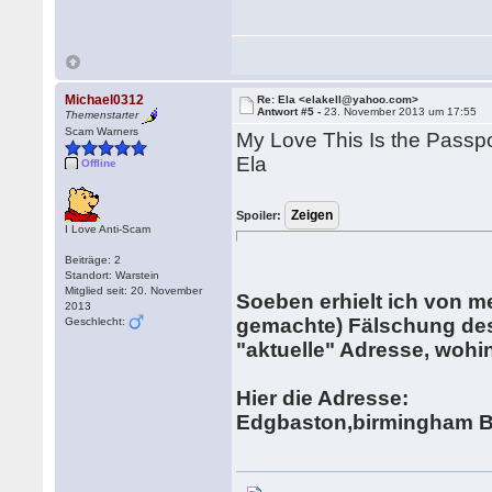
Michael0312
Re: Ela <elakell@yahoo.com>
Antwort #5 -
23. November 2013 um 17:55
Themenstarter
Scam Warners
My Love This Is the Passp
Ela
Offline
Spoiler:
I Love Anti-Scam
Beiträge: 2
Standort: Warstein
Mitglied seit: 20. November
Soeben erhielt ich von m
2013
gemachte) Fälschung des
Geschlecht:
"aktuelle" Adresse, wohi
Hier die Adresse:
Edgbaston,birmingham B