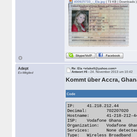
400925733_-_Ela.jpg
( 73 KB | Downloads )
Skype/VoIP
Facebook
Adept
Re: Ela <elakell@yahoo.com>
Antwort #6 -
24. November 2013 um 10:42
Ex-Mitglied
Kommt über Accra, Ghan
Code
IP:	41.218.212.44

Decimal:	702207020

Hostname:	41-218-212-44-adsl-dyn.4u.com.gh

ISP:	Vodafone Ghana

Organization:	Vodafone Ghana

Services:	None detected

Type:	Wireless Broadband
