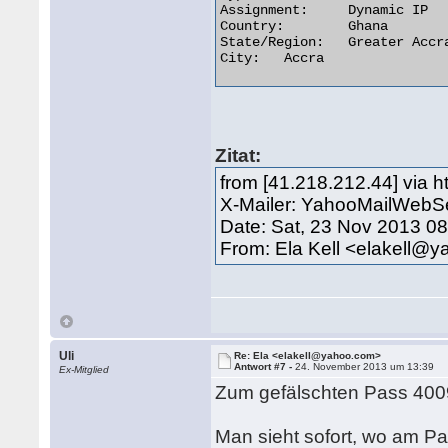
Assignment:	Dynamic IP

Country:	Ghana

State/Region:	Greater Accra

City:	Accra 

Zitat:
from [41.218.212.44] via 
X-Mailer: YahooMailWebSe
Date: Sat, 23 Nov 2013 0
From: Ela Kell <elakell@
Uli
Re: Ela <elakell@yahoo.com>
Antwort #7 -
24. November 2013 um 13:39
Ex-Mitglied
Zum gefälschten Pass 4009
Man sieht sofort, wo am Pa