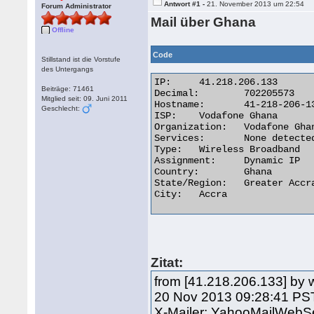
Antwort #1 -
21. November 2013 um 22:54
Forum Administrator
Mail über Ghana
Offline
Code
Stillstand ist die Vorstufe
des Untergangs
IP:	41.218.206.133

Beiträge: 71461
Decimal:	702205573

Mitglied seit: 09. Juni 2011
Hostname:	41-218-206-133-adsl-dyn.4u.com.gh

Geschlecht:
ISP:	Vodafone Ghana

Organization:	Vodafone Ghana

Services:	None detected

Type:	Wireless Broadband

Assignment:	Dynamic IP

Country:	Ghana

State/Region:	Greater Accra

City:	Accra 

Zitat:
from [41.218.206.133] by 
20 Nov 2013 09:28:41 PS
X-Mailer: YahooMailWebSe