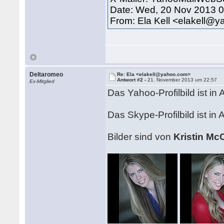
Date: Wed, 20 Nov 2013 0
From: Ela Kell <elakell@
Deltaromeo
Re: Ela <elakell@yahoo.com>
Antwort #2 -
21. November 2013 um 22:57
Ex-Mitglied
Das Yahoo-Profilbild ist i
Das Skype-Profilbild ist i
Bilder sind von
Kristin Mc