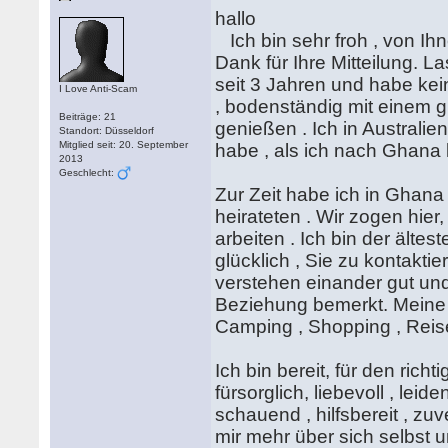
hallo
Ich bin sehr froh , von Ihne
Dank für Ihre Mitteilung. 
seit 3 ​​Jahren und habe kei
I Love Anti-Scam
, bodenständig mit einem g
Beiträge: 21
genießen . Ich in Austral
Standort: Düsseldorf
Mitglied seit: 20. September
habe , als ich nach Ghana 
2013
Geschlecht:
Zur Zeit habe ich in Ghana 
heirateten . Wir zogen hier
arbeiten . Ich bin der ältes
glücklich , Sie zu kontaktiere
verstehen einander gut un
Beziehung bemerkt. Meine
Camping , Shopping , Reise
Ich bin bereit, für den rich
fürsorglich, liebevoll , leid
schauend , hilfsbereit , zu
mir mehr über sich selbst 