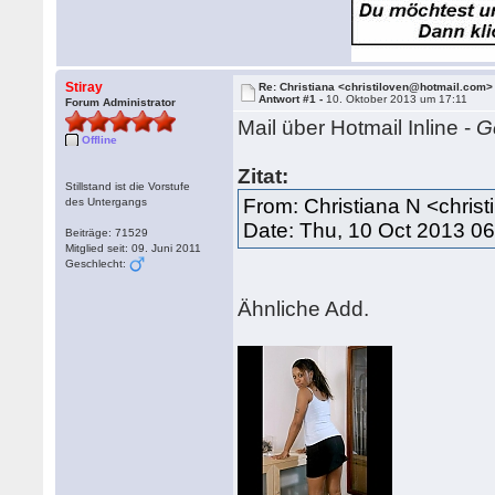
Stiray
Re: Christiana <christiloven@hotmail.com>
Antwort #1 -
10. Oktober 2013 um 17:11
Forum Administrator
Mail über Hotmail Inline -
G
Offline
Zitat:
Stillstand ist die Vorstufe
From: Christiana N <chris
des Untergangs
Date: Thu, 10 Oct 2013 0
Beiträge: 71529
Mitglied seit: 09. Juni 2011
Geschlecht:
Ähnliche Add.