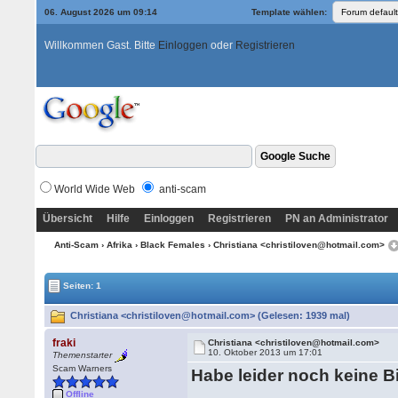
06. August 2026 um 09:14
Template wählen:
Willkommen Gast. Bitte
Einloggen
oder
Registrieren
World Wide Web
anti-scam
Übersicht
Hilfe
Einloggen
Registrieren
PN an Administrator
Anti-Scam
›
Afrika
›
Black Females
› Christiana <christiloven@hotmail.com>
Seiten: 1
Christiana <christiloven@hotmail.com> (Gelesen: 1939 mal)
fraki
Christiana <christiloven@hotmail.com>
10. Oktober 2013 um 17:01
Themenstarter
Scam Warners
Habe leider noch keine B
Offline