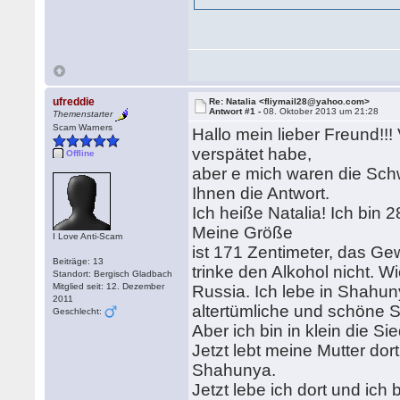
ufreddie
Re: Natalia <fliymail28@yahoo.com>
Antwort #1 -
08. Oktober 2013 um 21:28
Themenstarter
Scam Warners
Hallo mein lieber Freund!!!
verspätet habe,
Offline
aber e mich waren die Schwi
Ihnen die Antwort.
Ich heiße Natalia! Ich bin 
Meine Größe
I Love Anti-Scam
ist 171 Zentimeter, das Gew
Beiträge: 13
trinke den Alkohol nicht. W
Standort: Bergisch Gladbach
Mitglied seit: 12. Dezember
Russia. Ich lebe in Shahuny
2011
altertümliche und schöne S
Geschlecht:
Aber ich bin in klein die 
Jetzt lebt meine Mutter dor
Shahunya.
Jetzt lebe ich dort und ich b