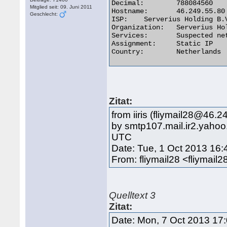
Decimal:	788084560

Mitglied seit: 09. Juni 2011
Hostname:	46.249.55.80

Geschlecht:
ISP:	Serverius Holding B.V.

Organization:	Serverius Holding B.V.

Services:	Suspected network sharing device

Assignment:	Static IP

Country:	Netherlands 

Zitat:
from iiris (fliymail28@46.2
by smtp107.mail.ir2.yaho
UTC
Date: Tue, 1 Oct 2013 16
From: fliymail28 <fliyma
Quelltext 3
Zitat:
Date: Mon, 7 Oct 2013 17