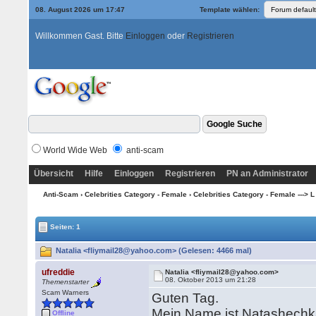
08. August 2026 um 17:47
Template wählen:
Willkommen Gast. Bitte
Einloggen
oder
Registrieren
World Wide Web
anti-scam
Übersicht
Hilfe
Einloggen
Registrieren
PN an Administrator
Anti-Scam
›
Celebrities Category - Female
›
Celebrities Category - Female ---> L
Seiten: 1
Natalia <fliymail28@yahoo.com> (Gelesen: 4466 mal)
ufreddie
Natalia <fliymail28@yahoo.com>
08. Oktober 2013 um 21:28
Themenstarter
Scam Warners
Guten Tag.
Mein Name ist Natashechka.
Offline