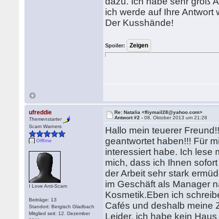
dazu. Ich habe sehr groß A
ich werde auf Ihre Antwort 
Der Kusshände!
Spoiler:
ufreddie
Re: Natalia <fliymail28@yahoo.com>
Antwort #2 -
08. Oktober 2013 um 21:28
Themenstarter
Scam Warners
Hallo mein teuerer Freund!!!
geantwortet haben!!! Für m
Offline
interessiert habe. Ich lese
mich, dass ich Ihnen sofort
der Arbeit sehr stark ermüde
im Geschäft als Manager n
I Love Anti-Scam
Kosmetik.Eben ich schreibe
Beiträge: 13
Cafés und deshalb meine Z
Standort: Bergisch Gladbach
Mitglied seit: 12. Dezember
Leider, ich habe kein Haus