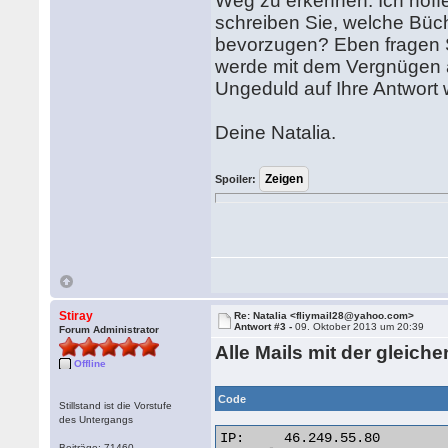
Weg zu erkennen. Ich hoffe
schreiben Sie, welche Büc
bevorzugen? Eben fragen Si
werde mit dem Vergnügen a
Ungeduld auf Ihre Antwort 
Deine Natalia.
Spoiler:
Stiray
Re: Natalia <fliymail28@yahoo.com>
Antwort #3 -
09. Oktober 2013 um 20:39
Forum Administrator
Alle Mails mit der gleich
Offline
Code
Stillstand ist die Vorstufe
des Untergangs
IP:	46.249.55.80

Beiträge: 71460