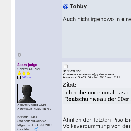
@
Tobby
Auch nicht irgendwo in ein
Scam-judge
General Counsel
Re: Roxanne
<roxanne.constantino@yahoo.com>
Offline
Antwort #13 -
05. Oktober 2013 um 12:21
Zitat:
Ich habe nur einmal das 
Realschulniveau der 80er 
Я люблю Анти-Скам !!!
Я осуждаю мошенников
Beiträge: 1384
Ähnlich den letzten Pisa E
Standort: Mukachevo
Volksverdummung von der 
Mitglied seit: 24. Juli 2013
Geschlecht: