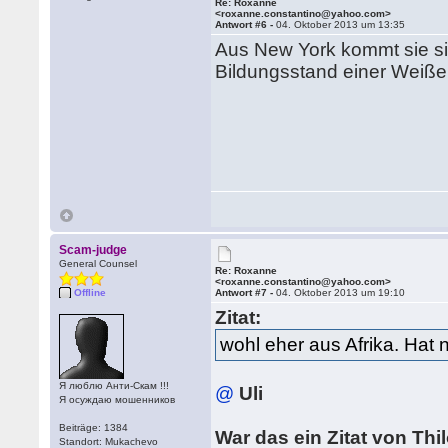
Re: Roxanne
<roxanne.constantino@yahoo.com>
Antwort #6 -
04. Oktober 2013 um 13:35
Aus New York kommt sie sich
Bildungsstand einer Weißen
Scam-judge
General Counsel
Re: Roxanne
<roxanne.constantino@yahoo.com>
Offline
Antwort #7 -
04. Oktober 2013 um 19:10
Zitat:
wohl eher aus Afrika. Hat 
Я люблю Анти-Скам !!!
@
Uli
Я осуждаю мошенников
Beiträge: 1384
War das ein Zitat von Thi
Standort: Mukachevo