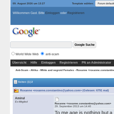
09. August 2026 um 13:27
Template wählen:
Willkommen Gast. Bitte
Einloggen
oder
Registrieren
World Wide Web
anti-scam
Übersicht
Hilfe
Einloggen
Registrieren
PN an Administrator
Anti-Scam
›
Afrika
›
White and negroid Females
› Roxanne <roxanne.constant
Seiten:
[1]
2
Roxanne <roxanne.constantino@yahoo.com> (Gelesen: 6791 mal)
Amirul
Ex-Mitglied
Roxanne <roxanne.constantino@yahoo.com>
29. September 2013 um 14:40
To me age is nothing but a 