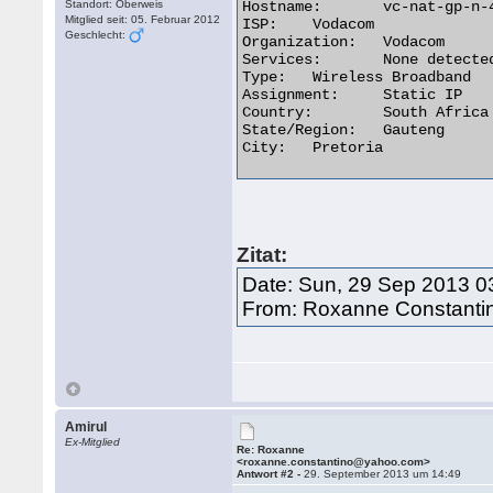
Standort: Oberweis
Hostname:	vc-nat-gp-n-41-13-92-63.umts.vodacom.co.za

Mitglied seit: 05. Februar 2012
ISP:	Vodacom

Geschlecht:
Organization:	Vodacom

Services:	None detected

Type:	Wireless Broadband

Assignment:	Static IP

Country:	South Africa za flag

State/Region:	Gauteng

City:	Pretoria 

Zitat:
Date: Sun, 29 Sep 2013 0
From: Roxanne Constanti
Amirul
Ex-Mitglied
Re: Roxanne
<roxanne.constantino@yahoo.com>
Antwort #2 -
29. September 2013 um 14:49