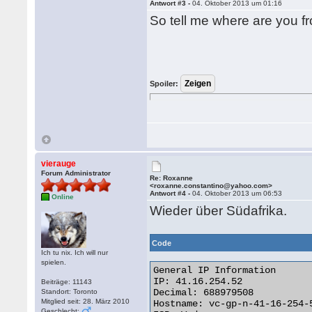
Antwort #3 -
04. Oktober 2013 um 01:16
So tell me where are you fr
Spoiler:
vierauge
Forum Administrator
Re: Roxanne
<roxanne.constantino@yahoo.com>
Antwort #4 -
04. Oktober 2013 um 06:53
Online
Wieder über Südafrika.
Code
Ich tu nix. Ich will nur
spielen.
General IP Information

IP: 41.16.254.52

Beiträge: 11143
Decimal: 688979508

Standort: Toronto
Mitglied seit: 28. März 2010
Hostname: vc-gp-n-41-16-254-5
Geschlecht: