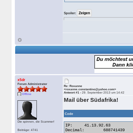
Spoiler:
x5dr
Forum Administrator
Re: Roxanne
<roxanne.constantino@yahoo.com>
Antwort #1 -
29. September 2013 um 14:42
Offline
Mail über Südafrika!
Code
Die spinnen, die Scammer!
IP:	41.13.92.63

Decimal:	688741439

Beiträge: 4741