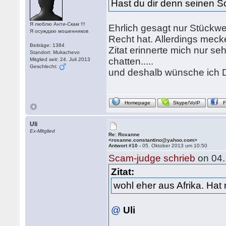
Hast du dir denn seinen
Я люблю Анти-Скам !!!
Ehrlich gesagt nur Stückwe
Я осуждаю мошенников
Recht hat. Allerdings meck
Beiträge: 1384
Zitat erinnerte mich nur se
Standort: Mukachevo
chatten.....
Mitglied seit: 24. Juli 2013
Geschlecht:
und deshalb wünsche ich D
Homepage
Skype/VoIP
Uli
Ex-Mitglied
Re: Roxanne
<roxanne.constantino@yahoo.com>
Antwort #10 -
05. Oktober 2013 um 10:50
Scam-judge schrieb
on 04.
Zitat:
wohl eher aus Afrika. Hat
@
Uli