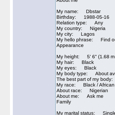
About me
My name: Dbstar
Birthday: 1988-05-16
Relation type: Any
My country: Nigeria
My city: Lagos
My hello phrase: Find ou
Appearance
My height: 5' 6" (1.68 m
My hair: Black
My eyes: Black
My body type: About av
The best part of my bod
My race: Black / African
About race: Nigerian
About me: Ask me
Family
My marital status: Singl