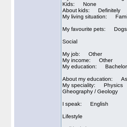
Kids: None
About kids: Definitely
My living situation: Famil
My favourite pets: Dog
Social
My job: Other
My income: Other
My education: Bachelor
About my education: As
My speciality: Physics
Gheography / Geology
I speak: English
Lifestyle