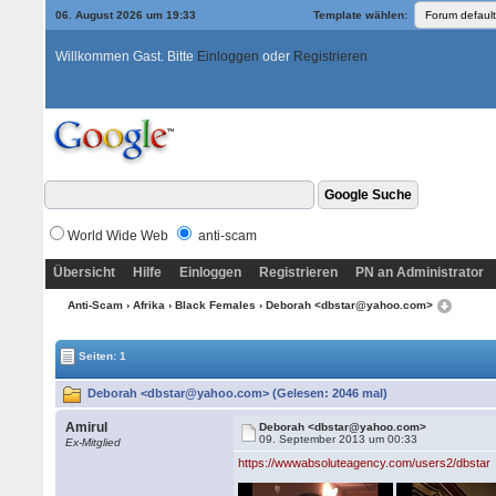
06. August 2026 um 19:33
Template wählen:
Willkommen Gast. Bitte
Einloggen
oder
Registrieren
World Wide Web
anti-scam
Übersicht
Hilfe
Einloggen
Registrieren
PN an Administrator
Anti-Scam
›
Afrika
›
Black Females
› Deborah <dbstar@yahoo.com>
Seiten: 1
Deborah <dbstar@yahoo.com> (Gelesen: 2046 mal)
Amirul
Deborah <dbstar@yahoo.com>
09. September 2013 um 00:33
Ex-Mitglied
https://wwwabsoluteagency.com/users2/dbstar