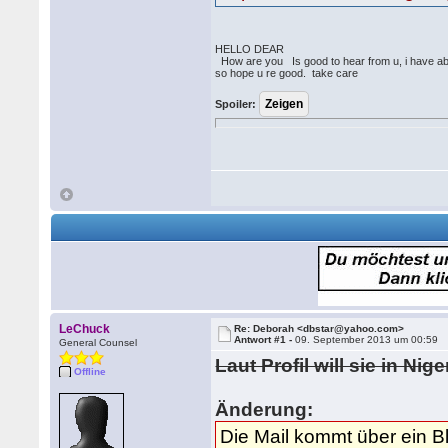
HELLO DEAR
How are you Is good to hear from u, i have ab
so hope u re good. take care
Spoiler:
LeChuck
Re: Deborah <dbstar@yahoo.com>
Antwort #1 -
09. September 2013 um 00:59
General Counsel
Laut Profil will sie in N
Offline
Änderung:
Die Mail kommt über ein B