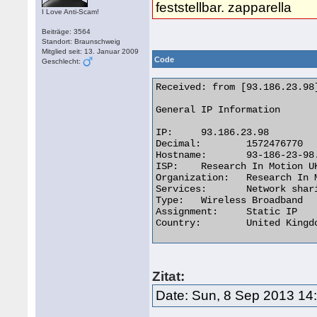
feststellbar. zapparella
I Love Anti-Scam!
Beiträge: 3564
Standort: Braunschweig
Mitglied seit: 13. Januar 2009
Code
Geschlecht:
Received: from [93.186.23.98
General IP Information

IP:	93.186.23.98

Decimal:	1572476770

Hostname:	93-186-23-98.rdns.blackberry.net

ISP:	Research In Motion UK Limited

Organization:	Research In Motion UK Limited

Services:	Network sharing device or proxy server

Type:	Wireless Broadband

Assignment:	Static IP

Country:	United Kingdom gb flag 

Zitat:
Date: Sun, 8 Sep 2013 14