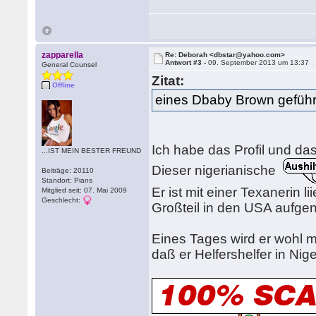
zapparella
Re: Deborah <dbstar@yahoo.com>
Antwort #3 -
09. September 2013 um 13:37
General Counsel
Zitat:
Offline
eines Dbaby Brown geführ
Ich habe das Profil und 
...IST MEIN BESTER FREUND
Dieser nigerianische
Beiträge: 20110
Standort: Pians
Er ist mit einer Texanerin li
Mitglied seit: 07. Mai 2009
Geschlecht:
Großteil in den USA aufg
Eines Tages wird er wohl m
daß er Helfershelfer in Nige