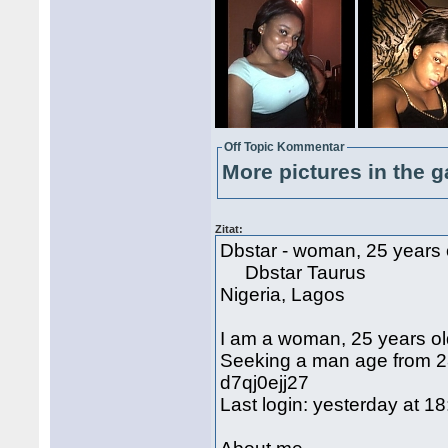
Off Topic Kommentar
More pictures in the g
Zitat:
Dbstar - woman, 25 years
Dbstar Taurus
Nigeria, Lagos
I am a woman, 25 years o
Seeking a man age from 28 
d7qj0ejj27
Last login: yesterday at 1