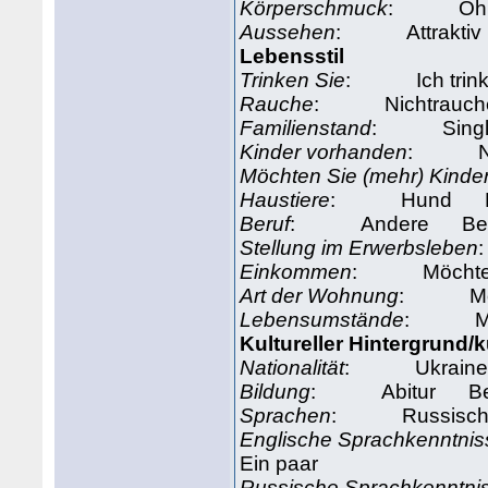
Körperschmuck
: Ohrri
Aussehen
: Attraktiv
Lebensstil
Trinken Sie
: Ich trinke
Rauche
: Nichtrauche
Familienstand
: Single S
Kinder vorhanden
: Nei
Möchten Sie (mehr) Kinde
Haustiere
: Hund Bel
Beruf
: Andere Beli
Stellung im Erwerbsleben
Einkommen
: Möchte ic
Art der Wohnung
: Möcht
Lebensumstände
: Möch
Kultureller Hintergrund/
Nationalität
: Ukraine 
Bildung
: Abitur Bel
Sprachen
: Russisch 
Englische Sprachkenntnis
Ein paar
Russische Sprachkenntni