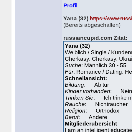
Profil
Yana (32)
https://www.russ
(Bereits abgeschalten)
russiancupid.com
Zitat:
Yana (32)
Weiblich / Single / Kund
Cherkasy, Cherkasy, Ukra
Suche
: Männlich 30 - 55
Für
: Romance / Dating, He
Schnellansicht:
Bildung
: Abitur
Kinder vorhanden
: Nei
Trinken Sie
: Ich trinke n
Rauche
: Nichtraucher
Religion
: Orthodox
Beruf
: Andere
Mitgliederübersicht
I am an intelligent educate