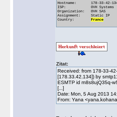
Hostname:	178-33-42-134.ovh.net

ISP:		OVH Systems

Organization:	OVH SAS

Assignment:	Static IP

Country:	
France
Zitat:
Received: from 178-33-42
[178.33.42.134]) by smtp1
ESMTP id m8s8ujQ35q-w5
[...]
Date: Mon, 5 Aug 2013 14
From: Yana <yana.koha