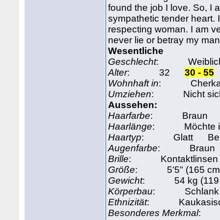
found the job I love. So, I
sympathetic tender heart. I
respecting woman. I am ve
never lie or betray my man
Wesentliche
Geschlecht
: Weiblich
Alter
: 32
30 - 55
Wohnhaft in
: Cherkasy,
Umziehen
: Nicht sich
Aussehen:
Haarfarbe
: Braun Be
Haarlänge
: Möchte ich
Haartyp
: Glatt Beli
Augenfarbe
: Braun B
Brille
: Kontaktlinsen
Größe
: 5'5" (165 cm
Gewicht
: 54 kg (119 l
Körperbau
: Schlank 
Ethnizität
: Kaukasisch
Besonderes Merkmal
: M