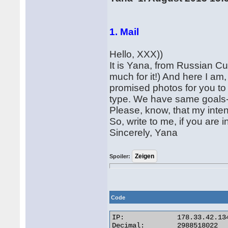
1. Mail
Hello, XXX))
It is Yana, from Russian Cu
much for it!) And here I a
promised photos for you to 
type. We have same goals- to
Please, know, that my inte
So, write to me, if you are i
Sincerely, Yana
Spoiler:
Code
IP:		178.33.42.134

Decimal:	2988518022
