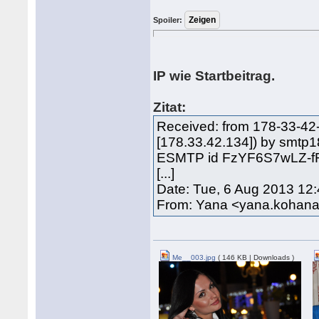
Spoiler:
IP wie Startbeitrag.
Zitat:
Received: from 178-33-42
[178.33.42.134]) by smtp1
ESMTP id FzYF6S7wLZ-fR
[...]
Date: Tue, 6 Aug 2013 12
From: Yana <yana.koha
Me__003.jpg
( 146 KB | Downloads )