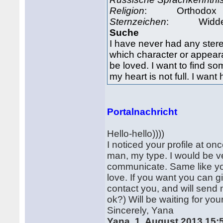
Religion
: Orthodox B
Sternzeichen
: Widder
Suche
I have never had any stere
which character or appear
be loved. I want to find s
my heart is not full. I wan
Portalnachricht
Hello-hello))))
I noticed your profile at onc
man, my type. I would be ve
communicate. Same like you 
love. If you want you can g
contact you, and will send 
ok?) Will be waiting for yo
Sincerely, Yana
Yana 1. August 2013 15: