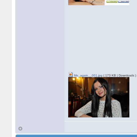
Me_again__001.jpg
( 173 KB | Downloads )