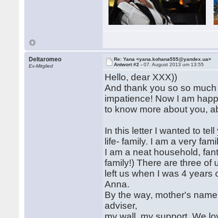
Deltaromeo
Re: Yana <yana.kohana555@yandex.ua>
Antwort #2 -
07. August 2013 um 13:55
Ex-Mitglied
Hello, dear XXX))
And thank you so so much fo
impatience! Now I am happy
to know more about you, abo
In this letter I wanted to t
life- family. I am a very f
I am a neat household, fant
family!) There are three of
left us when I was 4 year
Anna.
By the way, mother's name 
adviser,
my wall, my support. We lo