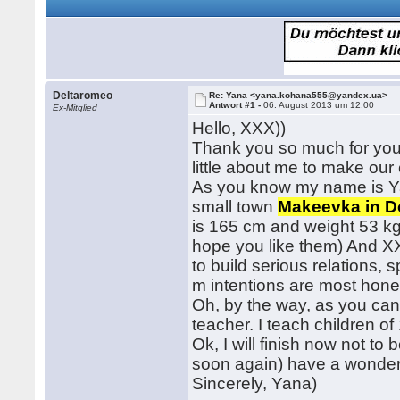
Deltaromeo
Re: Yana <yana.kohana555@yandex.ua>
Antwort #1 -
06. August 2013 um 12:00
Ex-Mitglied
Hello, XXX))
Thank you so much for your 
little about me to make ou
As you know my name is Yana
small town
Makeevka in Do
is 165 cm and weight 53 kg
hope you like them) And XX
to build serious relations, s
m intentions are most hon
Oh, by the way, as you can 
teacher. I teach children of
Ok, I will finish now not t
soon again) have a wonder
Sincerely, Yana)