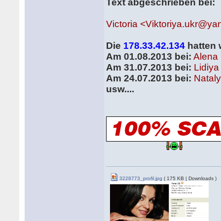
Text abgeschrieben bei:
Victoria <Viktoriya.ukr@y
Die
178.33.42.134
hatten 
Am 01.08.2013 bei:
Alena
Am 31.07.2013 bei:
Lidiya
Am 24.07.2013 bei:
Natal
usw....
3228773_profil.jpg
( 175 KB | Downloads )