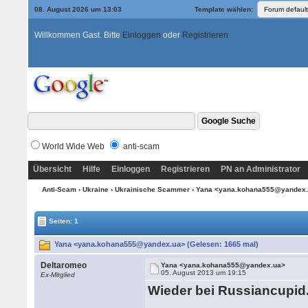
08. August 2026 um 13:03
Template wählen:
Willkommen Gast. Bitte
Einloggen
oder
Registrieren
World Wide Web
anti-scam
Übersicht
Hilfe
Einloggen
Registrieren
PN an Administrator
Anti-Scam
›
Ukraine
›
Ukrainische Scammer
› Yana <yana.kohana555@yandex
Seiten: 1
Yana <yana.kohana555@yandex.ua> (Gelesen: 1665 mal)
Deltaromeo
Yana <yana.kohana555@yandex.ua>
05. August 2013 um 19:15
Ex-Mitglied
Wieder bei Russiancupi