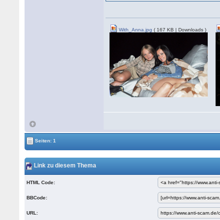
With_Anna.jpg
( 167 KB | Downloads )
Seiten: 1
Link zu diesem Thema
HTML Code:
BBCode:
URL: