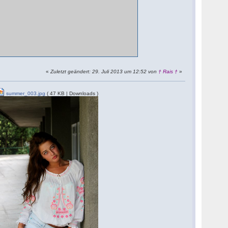
«
Zuletzt geändert: 29. Juli 2013 um 12:52 von
† Rais †
»
summer_003.jpg
( 47 KB | Downloads )