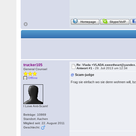
Homepage
Skype/VoIP
trucker105
Re: Vlada <VLADA.sweetheart@yandex
Antwort #1 -
29. Juli 2013 um 12:34
General Counsel
@
Scam-judge
Offline
Frag sie einfach wo sie denn wohnen will, b
I Love Anti-Scam!
Beiträge: 10869
Standort: Aachen
Mitglied seit: 22. August 2011
Geschlecht: