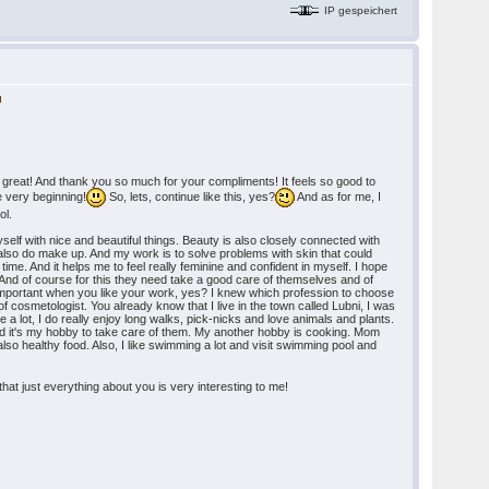
IP gespeichert
t great! And thank you so much for your compliments! It feels so good to
e very beginning!
So, lets, continue like this, yes?
And as for me, I
ol.
yself with nice and beautiful things. Beauty is also closely connected with
lso do make up. And my work is to solve problems with skin that could
ime. And it helps me to feel really feminine and confident in myself. I hope
 And of course for this they need take a good care of themselves and of
important when you like your work, yes? I knew which profession to choose
of cosmetologist. You already know that I live in the town called Lubni, I was
ure a lot, I do really enjoy long walks, pick-nicks and love animals and plants.
d it's my hobby to take care of them. My another hobby is cooking. Mom
also healthy food. Also, I like swimming a lot and visit swimming pool and
that just everything about you is very interesting to me!