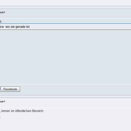
.ua>
4:
bzw wo sie gerade ist
Facebook
.ua>
 immer im öffentlichen Bereich:
>