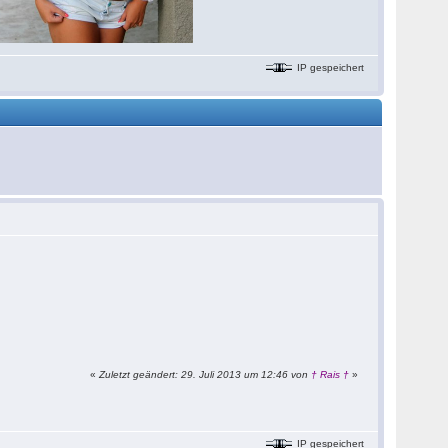
IP gespeichert
«
Zuletzt geändert: 29. Juli 2013 um 12:46 von
† Rais †
»
IP gespeichert