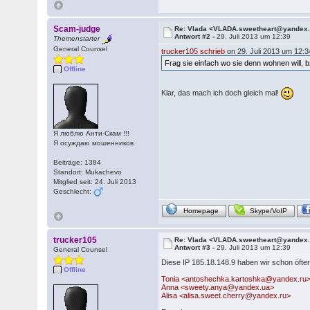
Scam-judge
Re: Vlada <VLADA.sweetheart@yandex
Antwort #2 -
29. Juli 2013 um 12:39
Themenstarter
General Counsel
trucker105 schrieb
on 29. Juli 2013 um 12:3
Frag sie einfach wo sie denn wohnen will, 
Offline
Klar, das mach ich doch gleich mal!
Я люблю Анти-Скам !!!
Я осуждаю мошенников
Beiträge: 1384
Standort: Mukachevo
Mitglied seit: 24. Juli 2013
Geschlecht:
Homepage
Skype/VoIP
trucker105
Re: Vlada <VLADA.sweetheart@yandex
Antwort #3 -
29. Juli 2013 um 12:39
General Counsel
Diese IP 185.18.148.9 haben wir schon öfter,
Offline
Tonia <antoshechka.kartoshka@yandex.ru
Anna <sweety.anya@yandex.ua>
Alisa <alisa.sweet.cherry@yandex.ru>