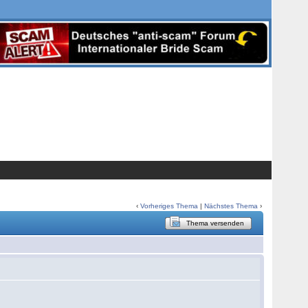
‹
Vorheriges Thema
|
Nächstes Thema
›
Thema versenden