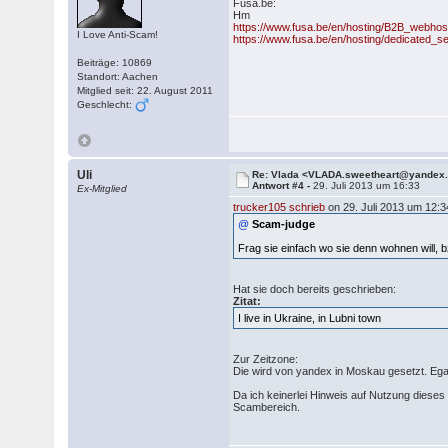
Fusa.be:
Hm
https://www.fusa.be/en/hosting/B2B_webhos
I Love Anti-Scam!
https://www.fusa.be/en/hosting/dedicated_s
Beiträge: 10869
Standort: Aachen
Mitglied seit: 22. August 2011
Geschlecht:
Uli
Re: Vlada <VLADA.sweetheart@yandex
Antwort #4 -
29. Juli 2013 um 16:33
Ex-Mitglied
trucker105 schrieb
on 29. Juli 2013 um 12:3
@
Scam-judge
Frag sie einfach wo sie denn wohnen will, 
Hat sie doch bereits geschrieben:
Zitat:
I live in Ukraine, in Lubni town
Zur Zeitzone:
Die wird von yandex in Moskau gesetzt. Ega
Da ich keinerlei Hinweis auf Nutzung diese
Scambereich.