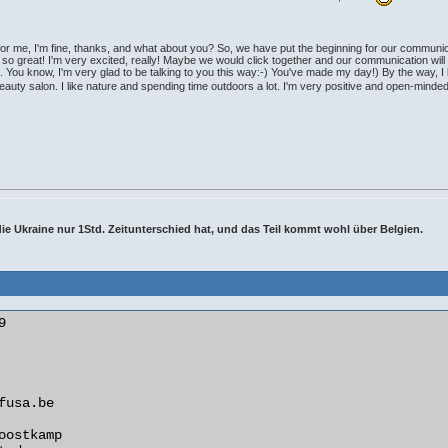
r me, I'm fine, thanks, and what about you? So, we have put the beginning for our communic
 so great! I'm very excited, really! Maybe we would click together and our communication will 
. You know, I'm very glad to be talking to you this way:-) You've made my day!) By the way, I liv
a beauty salon. I like nature and spending time outdoors a lot. I'm very positive and open-m
h die Ukraine nur 1Std. Zeitunterschied hat, und das Teil kommt wohl über Belgien.

