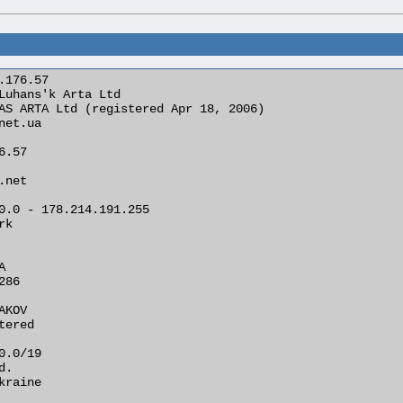
.176.57

0.0 - 178.214.191.255

k



86

KOV

ered

.0/19

.

raine
