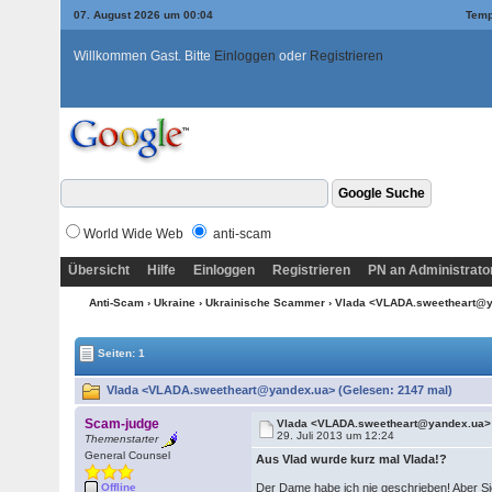
07. August 2026 um 00:05
Temp
Willkommen Gast. Bitte
Einloggen
oder
Registrieren
World Wide Web
anti-scam
Übersicht
Hilfe
Einloggen
Registrieren
PN an Administrato
Anti-Scam
›
Ukraine
›
Ukrainische Scammer
› Vlada <VLADA.sweetheart@
Seiten: 1
Vlada <VLADA.sweetheart@yandex.ua> (Gelesen: 2147 mal)
Scam-judge
Vlada <VLADA.sweetheart@yandex.ua>
29. Juli 2013 um 12:24
Themenstarter
General Counsel
Aus Vlad wurde kurz mal Vlada!?
Der Dame habe ich nie geschrieben! Aber Sie
Offline