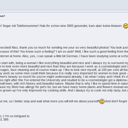
.ua>
ne! Sogar mit Telefonnummer! Hab Ihr schon eine SMS gesendet, kam aber keine Antwort.
so excited! Also, thank you so much for sending me your so very beautiful photos! You look jus
cause of this! You know such a feeling? I am so astir! Well, I like such a good feeling from th
ternet at home. Also, yes, i can speak a little bit German, I have been studying some at scho
o start with, being a woman I like everything beautiful and nice and I always try to surround m
to look even more beautiful and nice than they are because I work as a cosmetologist and a
ges, face cleaning and of course make up. I like to look nice myself, at 100 per cent all the t
t my work as some men could think because it is really very important for women to look good.
's beauty so much! As you've might understand already, I do what I enjoy and I think it's 
so right after this I've entered the University and studied to be a cosmetologist got a diploma 
 small town, with rich history and beautiful nature. Maybe that is why I like to spend time in nat
use my Mom has allergy for pet's fur, but we have many home plants and flowers instead an
e grown up I've only improved my cooking skills. And I always try to cook not only tasty, but 
ut me, so i better stop and wait what more you will tell me about yourself!
And don't forget 
;-) I'm so intrigued to
61 389.