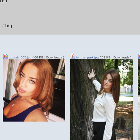
portrait_005.jpg
( 66 KB | Downloads )
in_the_park.jpg
( 53 KB | Downloads )