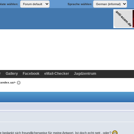
late wählen:
Sprache wählen:
r
Gallery
Facebook
eMail-Checker
Jagdzentrum
yandex.ua>
 bedankt sich freundlicherweise für meine Antwort. Ist doch echt nett , oder?