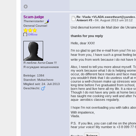
Scam-judge
Re: Vlada <VLADA.sweetheart@yandex
Antwort #5 -
04. August 2013 um 10:12
Themenstarter
General Counsel
Und diesmal kommt die Mail über die Ukrai
Offline
thanks for you reply
Hello, dear XXX!
I'm so glad to get the e-mail from you! I'm 
hear from you, I have such a great feeling be
write you from work because i do not have In
Я люблю Анти-Скам !!!
Also, I need to tell you more about myself. T
Я осуждаю мошенников
my work because what I do is helping women 
occur, do different face masks and face massa
Beiträge: 1384
you wouldn't think that I do useless stuff a
Standort: Mukachevo
course a well-chosen make up stresses women
Mitglied seit: 24. Juli 2013
long time before I've graduated from school, 
Geschlecht:
born here and live here all my life. It a nice
Though I do not have any pets at home beca
has taught me cooking very well and after I'v
aqua- aerobics classes regularly.
I hope I'm not overloading you with talks abo
With impatience,
Vlada.
P.S. If you like, you can call me on the phone
hear your voice! My number is +3 8 099 77 