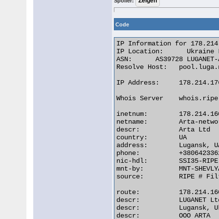
Spoiler:
Code
IP Information for 178.214
IP Location:	  Ukraine Luhans'k Arta Ltd

ASN:	  AS39728 LUGANET-AS ARTA Ltd (registered Apr 18, 2006)

Resolve Host:	pool.luga.net.ua

IP Address:	178.214.176.57         

Whois Server	whois.ripe.net

inetnum:        178.214.16
netname:        Arta-networ
descr:          Arta Ltd

country:        UA

address:        Lugansk, UA
phone:          +3806423362
nic-hdl:        SSI35-RIPE

mnt-by:         MNT-SHEVLYA
source:         RIPE # Filt
route:          178.214.160
descr:          LUGANET Ltd
descr:          Lugansk, Uk
descr:          OOO ARTA
