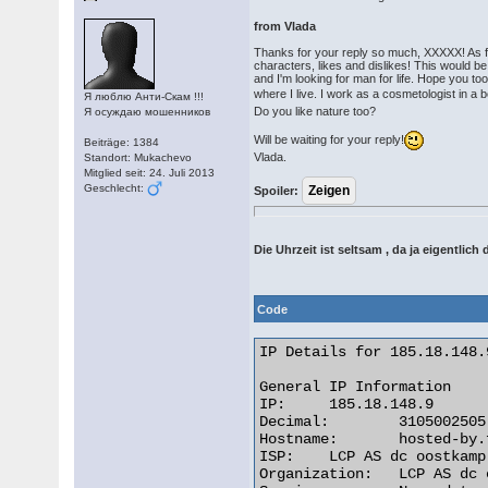
from Vlada
Thanks for your reply so much, XXXXX! As fo
characters, likes and dislikes! This would be
and I'm looking for man for life. Hope you too
where I live. I work as a cosmetologist in 
Я люблю Анти-Скам !!!
Do you like nature too?
Я осуждаю мошенников
Will be waiting for your reply!
Beiträge: 1384
Vlada.
Standort: Mukachevo
Mitglied seit: 24. Juli 2013
Geschlecht:
Spoiler:
Die Uhrzeit ist seltsam , da ja eigentlic
Code
IP Details for 185.18.148.9
General IP Information

IP:	185.18.148.9

Decimal:	3105002505

Hostname:	hosted-by.fusa.be

ISP:	LCP AS dc oostkamp

Organization:	LCP AS dc oostkamp
