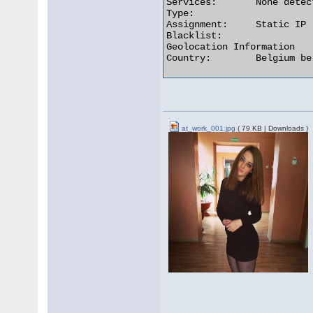
Services:	None detected

Type:

Assignment:	Static IP

Blacklist:

Geolocation Information

Country:	Belgium be flag 

at_work_001.jpg
( 79 KB | Downloads )