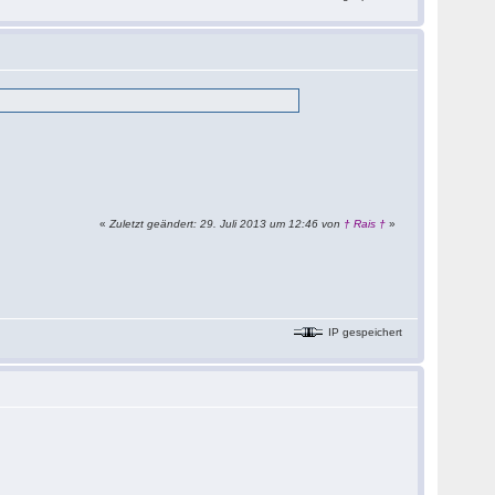
«
Zuletzt geändert: 29. Juli 2013 um 12:46 von
† Rais †
»
IP gespeichert