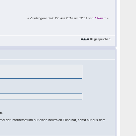
«
Zuletzt geändert: 29. Juli 2013 um 12:51 von
† Rais †
»
IP gespeichert
n.
al der Internetbefund nur einen neutralen Fund hat, sonst nur aus dem