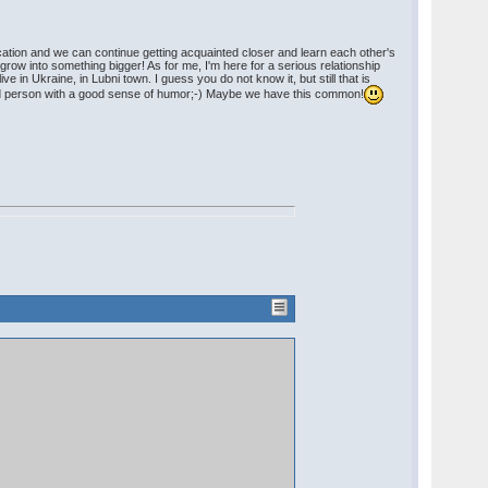
ation and we can continue getting acquainted closer and learn each other's
grow into something bigger! As for me, I'm here for a serious relationship
e in Ukraine, in Lubni town. I guess you do not know it, but still that is
inded person with a good sense of humor;-) Maybe we have this common!