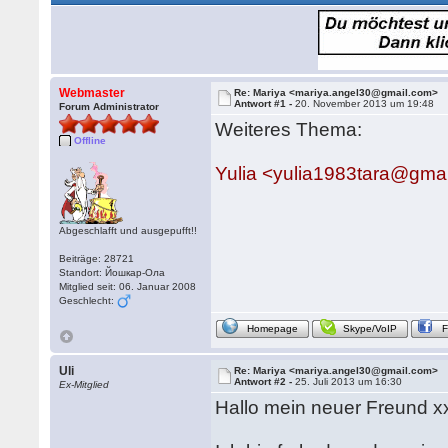
Webmaster
Re: Mariya <mariya.angel30@gmail.com>
Antwort #1 -
20. November 2013 um 19:48
Forum Administrator
Weiteres Thema:
Offline
Yulia <yulia1983tara@gma
Abgeschlafft und ausgepufft!!
Beiträge: 28721
Standort: Йошкар-Ола
Mitglied seit: 06. Januar 2008
Geschlecht:
Homepage
Skype/VoIP
Uli
Re: Mariya <mariya.angel30@gmail.com>
Antwort #2 -
25. Juli 2013 um 16:30
Ex-Mitglied
Hallo mein neuer Freund xx