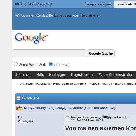
08. August 2026 um 05:47
Template wählen:
Willkommen Gast. Bitte
Einloggen
oder
Registrieren
World Wide Web
anti-scam
Übersicht
Hilfe
Einloggen
Registrieren
PN an Administrator
Anti-Scam
›
Russland
›
Russische Scammer / ---> 2019
› Mariya <mariya.ange
Seiten:
[1]
2
Mariya <mariya.angel30@gmail.com> (Gelesen: 8683 mal)
Uli
Mariya <mariya.angel30@gmail.com>
25. Juli 2013 um 16:28
Ex-Mitglied
Von meinen externen Kon