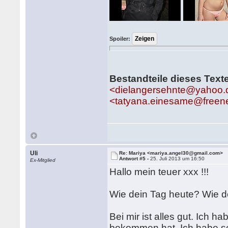
Spoiler:
Bestandteile dieses Text
<dielangersehnte@yahoo.
<tatyana.einesame@freen
Uli
Re: Mariya <mariya.angel30@gmail.com>
Antwort #5 -
25. Juli 2013 um 16:50
Ex-Mitglied
Hallo mein teuer xxx !!!
Wie dein Tag heute? Wie 
Bei mir ist alles gut. Ich 
bekommen hat. Ich habe se