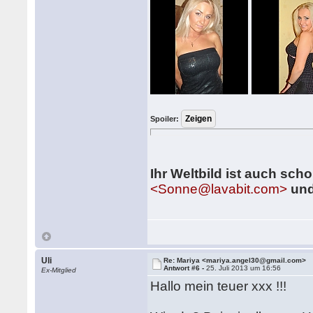
Spoiler:
Ihr Weltbild ist auch scho
<Sonne@lavabit.com>
und
Uli
Re: Mariya <mariya.angel30@gmail.com>
Antwort #6 -
25. Juli 2013 um 16:56
Ex-Mitglied
Hallo mein teuer xxx !!!