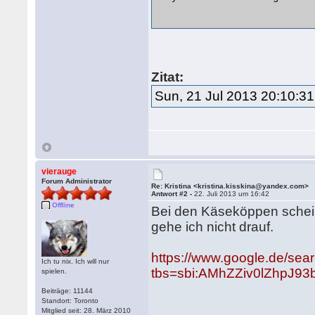
Zitat:
Sun, 21 Jul 2013 20:10:3
vierauge
Forum Administrator
Re: Kristina <kristina.kisskina@yandex.com>
Antwort #2 -
22. Juli 2013 um 16:42
Offline
Bei den Käseköppen schein
gehe ich nicht drauf.
https://www.google.de/sea
Ich tu nix. Ich will nur
tbs=sbi:AMhZZiv0lZhpJ
spielen.
Beiträge: 11144
Standort: Toronto
Mitglied seit: 28. März 2010