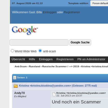
07. August 2026 um 01:13
Template wählen:
Willkommen Gast. Bitte
Einloggen
oder
Registrieren
World Wide Web
anti-scam
Übersicht
Hilfe
Einloggen
Registrieren
PN an Administrator
Anti-Scam
›
Russland
›
Russische Scammer / ---> 2019
› Kristina <kristina.k
Seiten: 1
Kristina <kristina.kisskina@yandex.com> (Gelesen: 2775 mal)
Andy70
Kristina <kristina.kisskina@yandex.com>
22. Juli 2013 um 13:37
Ex-Mitglied
Und noch ein Scammer