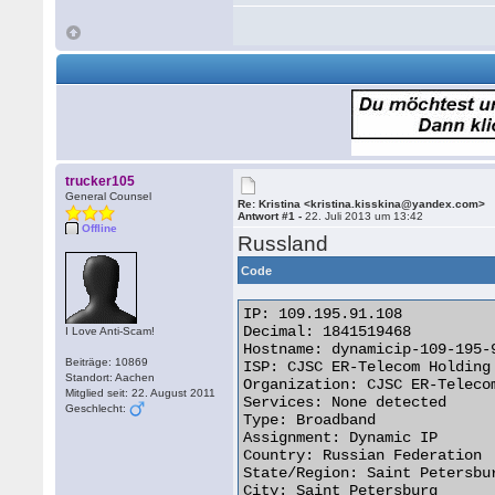
trucker105
General Counsel
Re: Kristina <kristina.kisskina@yandex.com>
Antwort #1 -
22. Juli 2013 um 13:42
Offline
Russland
Code
IP: 109.195.91.108

Decimal: 1841519468

I Love Anti-Scam!
Hostname: dynamicip-109-195-
Beiträge: 10869
ISP: CJSC ER-Telecom Holding

Standort: Aachen
Organization: CJSC ER-Telecom
Mitglied seit: 22. August 2011
Services: None detected

Geschlecht:
Type: Broadband

Assignment: Dynamic IP

Country: Russian Federation

State/Region: Saint Petersbur
City: Saint Petersburg
