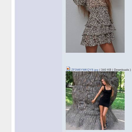
ZF3M6YMKQY8.jpg
( 340 KB | Downloads )