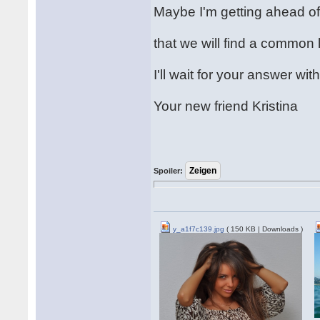
Maybe I'm getting ahead of 
that we will find a commo
I'll wait for your answer wi
Your new friend Kristina
Spoiler:
y_a1f7c139.jpg
( 150 KB | Downloads )