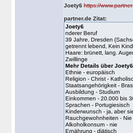
Joety6
https://www.partn
partner.de
Zitat:
Joety6
nderer Beruf
39 Jahre, Dresden (Sachs
getrennt lebend, Kein Kin
Haare: brünett, lang. Auge
Zwillinge
Mehr Details über Joety
Ethnie - europäisch
Religion - Christ - Katholis
Staatsangehörigkeit - Bras
Ausbildung - Studium
Einkommen - 20.000 bis 3
Sprachen - Portugiesisch
Kinderwunsch - ja, aber si
Rauchgewohnheiten - Nie
Alkoholkonsum - nie
Ernährung - diätisch