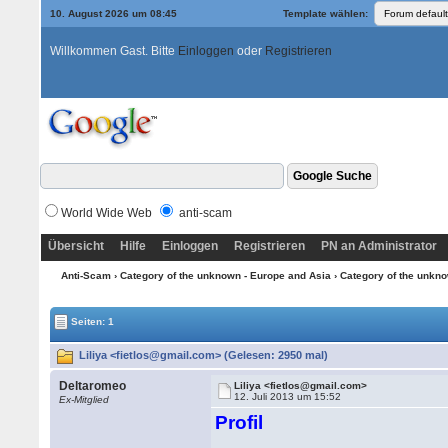
10. August 2026 um 08:45
Template wählen:
Willkommen Gast. Bitte
Einloggen
oder
Registrieren
World Wide Web
anti-scam
Übersicht
Hilfe
Einloggen
Registrieren
PN an Administrator
Anti-Scam
›
Category of the unknown - Europe and Asia
›
Category of the unkno
Seiten: 1
Liliya <fietlos@gmail.com> (Gelesen: 2950 mal)
Deltaromeo
Liliya <fietlos@gmail.com>
12. Juli 2013 um 15:52
Ex-Mitglied
Profil