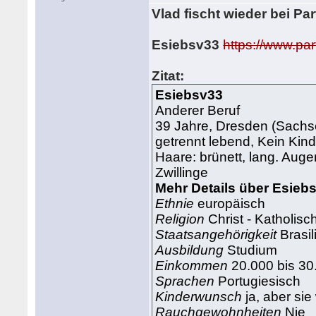
Vlad fischt wieder bei Par
Esiebsv33
https://www.p
Zitat:
Esiebsv33
Anderer Beruf
39 Jahre, Dresden (Sachs
getrennt lebend, Kein Kin
Haare: brünett, lang. Auge
Zwillinge
Mehr Details über Esieb
Ethnie
europäisch
Religion
Christ - Katholisch
Staatsangehörigkeit
Brasil
Ausbildung
Studium
Einkommen
20.000 bis 30
Sprachen
Portugiesisch
Kinderwunsch
ja, aber sie
Rauchgewohnheiten
Nie