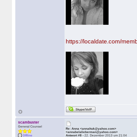
https://localdate.com/memb
Skype/VoIP
scambuster
General Counsel
Re: Anna <annaltuk@yahoo.com>
<annabelalieberman@yahoo.com>
Offline
Antwort #8 -
22. Dezember 2013 um 21:04