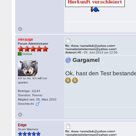
vierauge
Forum Administrator
Re: Anna <annaltuk@yahoo.com>
<annabelalieberman@yahoo.com>
Antwort #6 -
05. Juni 2013 um 12:56
Online
@
Gargamel
Ok, hast den Test bestande
Ich tu nix. Ich will nur
spielen.
Beiträge: 11143
Standort: Toronto
Mitglied seit: 28. März 2010
Geschlecht:
Edge
Scam Warners
Re: Anna <annaltuk@yahoo.com>
<annabelalieberman@yahoo.com>