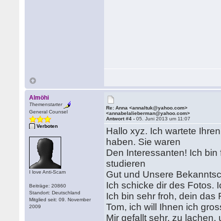
Almöhi
Themenstarter
Re: Anna <annaltuk@yahoo.com>
General Counsel
<annabelalieberman@yahoo.com>
Antwort #4 -
05. Juni 2013 um 11:07
Verboten
Hallo xyz. Ich wartete Ihre
haben. Sie waren
Den Interessanten! Ich bin
studieren
I love Anti-Scam
Gut und Unsere Bekanntscha
Ich schicke dir des Fotos. I
Beiträge: 20860
Standort: Deutschland
Ich bin sehr froh, dein da
Mitglied seit: 09. November
Tom, ich will Ihnen ich gro
2009
Mir gefallt sehr, zu lache