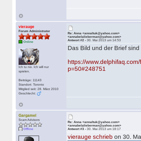
vierauge
Forum Administrator
Re: Anna <annaltuk@yahoo.com>
<annabelalieberman@yahoo.com>
Antwort #2 -
30. Mai 2013 um 14:53
Online
Das Bild und der Brief sind
https://www.delphifaq.com
Ich tu nix. Ich will nur
p=50#248751
spielen.
Beiträge: 11143
Standort: Toronto
Mitglied seit: 28. März 2010
Geschlecht:
Gargamel
Scam Advisors
Re: Anna <annaltuk@yahoo.com>
<annabelalieberman@yahoo.com>
Offline
Antwort #3 -
30. Mai 2013 um 18:17
vierauge schrieb
on 30. Ma