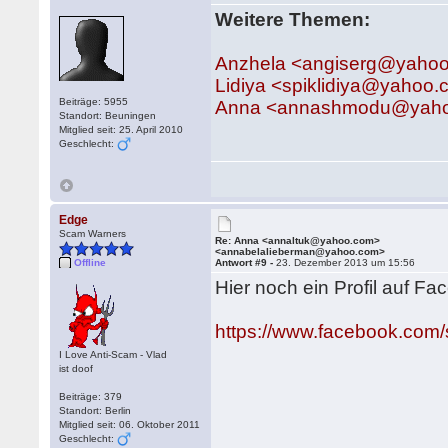
Weitere Themen:
Anzhela <angiserg@yaho
Lidiya <spiklidiya@yahoo
Beiträge: 5955
Anna <annashmodu@yaho
Standort: Beuningen
Mitglied seit: 25. April 2010
Geschlecht:
Edge
Scam Warners
Re: Anna <annaltuk@yahoo.com>
<annabelalieberman@yahoo.com>
Offline
Antwort #9 -
23. Dezember 2013 um 15:56
Hier noch ein Profil auf F
https://www.facebook.com/
I Love Anti-Scam - Vlad
ist doof
Beiträge: 379
Standort: Berlin
Mitglied seit: 06. Oktober 2011
Geschlecht: