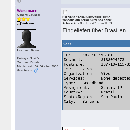
Wesermann
General Counsel
Re: Anna <annaltuk@yahoo.com>
<annabelalieberman@yahoo.com>
Verboten
Antwort #5 -
05. Juni 2013 um 11:09
Eingeliefert über Brasilien
Code
I love Anti-Scam
IP:	187.10.115.81

Beiträge: 33965
Decimal:	3138024273

Standort: Russia
Hostname:	187-10-115-81.dsl.telesp.net.br

Mitglied seit: 08. Oktober 2008
ISP:	Vivo

Geschlecht:
Organization:	Vivo

Services:	None detected

Type:	Broadband

Assignment:	Static IP

Country:	Brazil

State/Region:	Sao Paulo

City:	Barueri 
