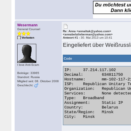
Wesermann
General Counsel
Re: Anna <annaltuk@yahoo.com>
<annabelalieberman@yahoo.com>
Verboten
Antwort #1 -
30. Mai 2013 um 10:41
Eingeliefert über Weißruss
Code
I love Anti-Scam
IP:	37.214.117.102

Beiträge: 33965
Decimal:	634811750

Standort: Russia
Hostname:	mm-102-117-214-37.dynamic.pppoe.mgts.by

Mitglied seit: 08. Oktober 2008
ISP:	Republican Unitary Telecommunication Enterprise Be

Geschlecht:
Organization:	Republican Unitary Enterprise BELTELECOM

Services:	None detected

Type:	Broadband

Assignment:	Static IP

Country:	Belarus

State/Region:	Minsk

City:	Minsk 
