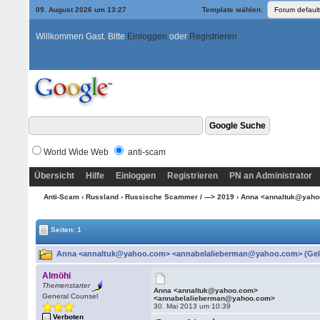
09. August 2026 um 13:27
Template wählen:
Willkommen Gast. Bitte
Einloggen
oder
Registrieren
World Wide Web
anti-scam
Übersicht
Hilfe
Einloggen
Registrieren
PN an Administrator
Anti-Scam
›
Russland
›
Russische Scammer / ---> 2019
› Anna <annaltuk@yah
Seiten: 1
Anna <annaltuk@yahoo.com> <annabelalieberman@yahoo.com> (Gele
Almöhi
Themenstarter
Anna <annaltuk@yahoo.com>
General Counsel
<annabelalieberman@yahoo.com>
30. Mai 2013 um 10:39
Verboten