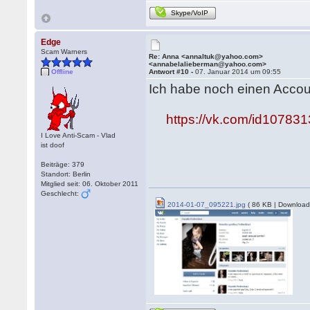
Skype/VoIP
Edge
Scam Warners
Re: Anna <annaltuk@yahoo.com>
<annabelalieberman@yahoo.com>
Offline
Antwort #10 -
07. Januar 2014 um 09:55
Ich habe noch einen Acco
https://vk.com/id10783
I Love Anti-Scam - Vlad
ist doof
Beiträge: 379
Standort: Berlin
Mitglied seit: 06. Oktober 2011
Geschlecht:
2014-01-07_095221.jpg
( 86 KB | Download