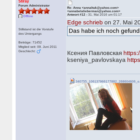
Stiray
Forum Administrator
Re: Anna <annaltuk@yahoo.com>
<annabelalieberman@yahoo.com>
Antwort #12 -
31. Mai 2016 um 01:17
Offline
Edge schrieb
on 27. Mai 2
Stillstand ist die Vorstufe
Das habe ich noch gefun
des Untergangs
Beiträge: 71452
Mitglied seit: 09. Juni 2011
Geschlecht:
Ксения Павловская
https
kseniya_pavlovskaya
http
340755_106137966177882_268604606_o.