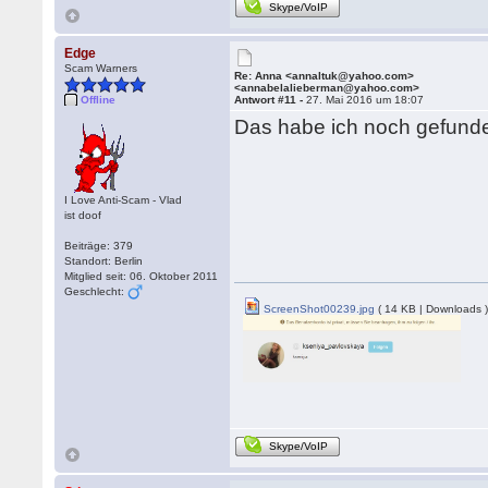
Skype/VoIP
Edge
Scam Warners
Re: Anna <annaltuk@yahoo.com>
<annabelalieberman@yahoo.com>
Offline
Antwort #11 -
27. Mai 2016 um 18:07
Das habe ich noch gefund
I Love Anti-Scam - Vlad
ist doof
Beiträge: 379
Standort: Berlin
Mitglied seit: 06. Oktober 2011
Geschlecht:
ScreenShot00239.jpg
( 14 KB | Downloads 
Skype/VoIP