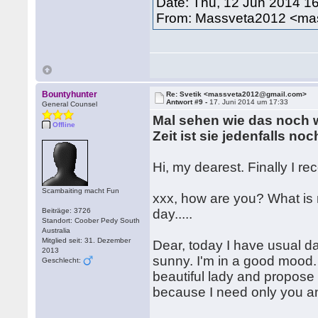
Date: Thu, 12 Jun 2014 1
From: Massveta2012 <m
Bountyhunter
Re: Svetik <massveta2012@gmail.com>
Antwort #9 -
17. Juni 2014 um 17:33
General Counsel
Mal sehen wie das noch 
Offline
Zeit ist sie jedenfalls n
Hi, my dearest. Finally I rec
Scambaiting macht Fun
xxx, how are you? What is n
Beiträge: 3726
day.....
Standort: Coober Pedy South
Australia
Mitglied seit: 31. Dezember
Dear, today I have usual d
2013
sunny. I'm in a good mood.
Geschlecht:
beautiful lady and propose 
because I need only you and