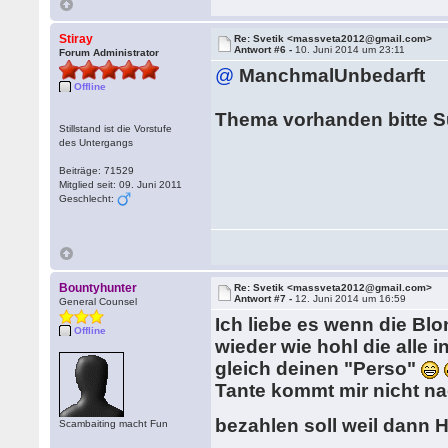
Stiray
Re: Svetik <massveta2012@gmail.com>
Antwort #6 -
10. Juni 2014 um 23:11
Forum Administrator
@
ManchmalUnbedarft
Offline
Thema vorhanden bitte 
Stillstand ist die Vorstufe
des Untergangs
Beiträge: 71529
Mitglied seit: 09. Juni 2011
Geschlecht:
Bountyhunter
Re: Svetik <massveta2012@gmail.com>
Antwort #7 -
12. Juni 2014 um 16:59
General Counsel
Ich liebe es wenn die Bl
Offline
wieder wie hohl die alle i
gleich deinen "Perso"
Tante kommt mir nicht na
bezahlen soll weil dann H
Scambaiting macht Fun