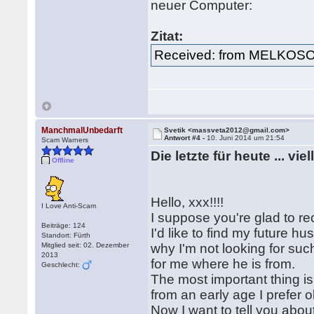
neuer Computer:
Zitat:
Received: from MELKOS
ManchmalUnbedarft
Svetik <massveta2012@gmail.com>
Antwort #4 -
10. Juni 2014 um 21:54
Scam Warners
Die letzte für heute ... vi
Offline
Hello, xxx!!!!
I Love Anti-Scam
I suppose you're glad to re
Beiträge: 124
I'd like to find my future
Standort: Fürth
Mitglied seit: 02. Dezember
why I'm not looking for suc
2013
for me where he is from.
Geschlecht:
The most important thing is
from an early age I prefer 
Now I want to tell you abou