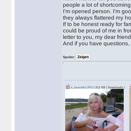
people a lot of shortcomin
I'm opened person. I'm go
they always flattered my h
If to be honest ready for f
could be proud of me in front
letter to you, my dear friend
And if you have questions,
Spoiler:
a_beautiful.JPG
( 311 KB | Downloads )