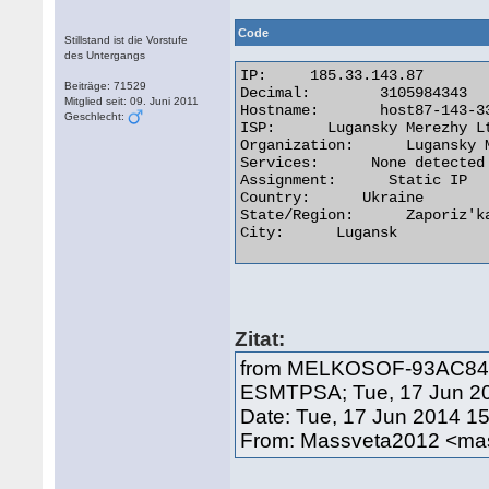
Code
Stillstand ist die Vorstufe
des Untergangs
IP:	185.33.143.87

Beiträge: 71529
Decimal:	3105984343

Mitglied seit: 09. Juni 2011
Hostname:	host87-143-33-185.lds.net.ua

Geschlecht:
ISP:      Lugansky Merezhy Lt
Organization:      Lugansky M
Services:      None detected

Assignment:      Static IP

Country:      Ukraine

State/Region:      Zaporiz'ka
City:      Lugansk 

Zitat:
from MELKOSOF-93AC84 ([
ESMTPSA; Tue, 17 Jun 20
Date: Tue, 17 Jun 2014 1
From: Massveta2012 <m