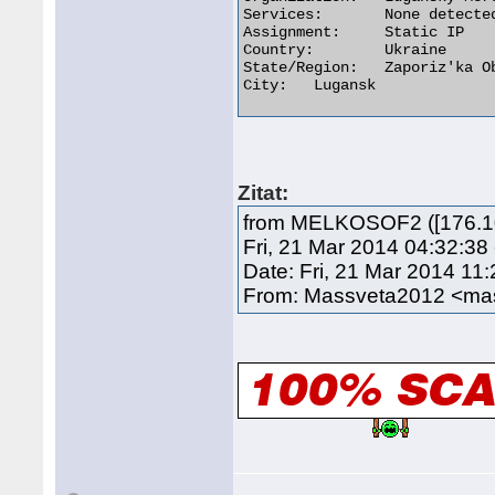
Services:	None detected

Assignment:	Static IP

Country:	Ukraine

State/Region:	Zaporiz'ka Oblast'

City:	Lugansk 

Zitat:
from MELKOSOF2 ([176.10
Fri, 21 Mar 2014 04:32:38
Date: Fri, 21 Mar 2014 11
From: Massveta2012 <m