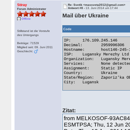
Stiray
Re: Svetik <massveta2012@gmail.com>
Antwort #8 -
13. Juni 2014 um 17:44
Forum Administrator
Mail über Ukraine
Offline
Code
Stillstand ist die Vorstufe
des Untergangs
IP:	176.109.245.146

Beiträge: 71529
Decimal:	2959996306

Mitglied seit: 09. Juni 2011
Hostname:	host146-245-109-176.lds.net.ua

Geschlecht:
ISP:	Lugansky Merezhy Ltd

Organization:	Lugansky Merezhy Ltd

Services:	None detected

Assignment:	Static IP

Country:	Ukraine

State/Region:	Zaporiz'ka Oblast'

City:	Lugansk 

Zitat:
from MELKOSOF-93AC84 ([
ESMTPSA; Thu, 12 Jun 20