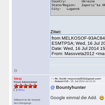
Country:	Ukraine

State/Region:	Zaporiz'ka Oblast'

City:	Lugansk 

Zitat:
from MELKOSOF-93AC84 ([
ESMTPSA; Wed, 16 Jul 20
Date: Wed, 16 Jul 2014 1
From: Massveta2012 <m
Stiray
Re: Svetik <massveta2012@gmail.com>
Antwort #13 -
18. Juli 2014 um 21:21
Forum Administrator
@
Bountyhunter
Offline
Google einmal die Add.
Stillstand ist die Vorstufe
des Untergangs