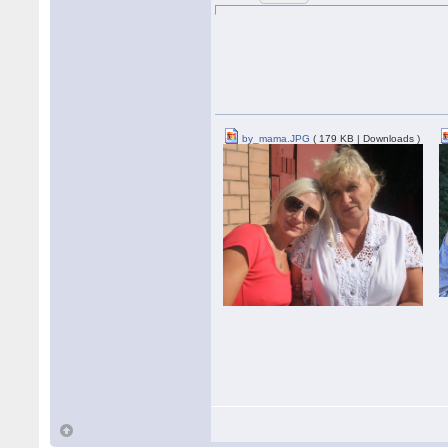
by_mama.JPG
( 179 KB | Downloads )