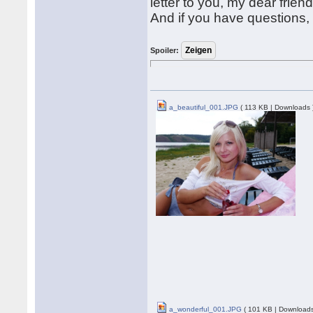
letter to you, my dear friend
And if you have questions,
Spoiler:
a_beautiful_001.JPG
( 113 KB | Downloads 
a_wonderful_001.JPG
( 101 KB | Downloads