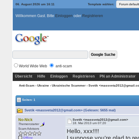
06. August 2026 um 16:11
Template wählen:
Willkommen Gast. Bitte
Einloggen
oder
Registrieren
World Wide Web
anti-scam
Übersicht
Hilfe
Einloggen
Registrieren
PN an Administrator
Anti-Scam
›
Ukraine
›
Ukrainische Scammer
› Svetik <massveta2012@gmail.
Seiten: 1
Svetik <massveta2012@gmail.com> (Gelesen: 5655 mal)
No-Nick
Svetik <massveta2012@gmail.com>
18. Mai 2013 um 07:20
Themenstarter
Scam Advisors
Hello, xxx!!!!
I suppose you're glad to re
Offline