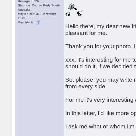
Beiträge: 3726
Standort: Coober Pedy South
Australia
Mitglied seit: 31. Dezember
2013
Geschlecht:
Hello there, my dear new frie
pleasant for me.
Thank you for your photo. 
xxx, it's interesting for me 
should do it, if we decided
So, please, you may write
from every side.
For me it's very interesting
In this letter, I'd like mor
I ask me what or whom I'm 