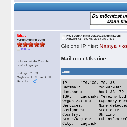
Stiray
Re: Svetik <massveta2012@gmail.com>
Antwort #1 -
18. Mai 2013 um 07:31
Forum Administrator
Gleiche IP hier:
Nastya <k
Offline
Mail über Ukraine
Stillstand ist die Vorstufe
des Untergangs
Code
Beiträge: 71529
Mitglied seit: 09. Juni 2011
Geschlecht:
IP:	176.109.179.133

Decimal:	2959979397

Hostname:	host133-179-109-176.lds.net.ua

ISP:	Lugansky Merezhy Ltd

Organization:	Lugansky Merezhy Ltd

Services:	None detected

Assignment:	Static IP

Country:	Ukraine

State/Region:	Luhans'ka Oblast'

City:	Lugansk 
