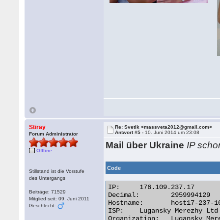
Stiray
Re: Svetik <massveta2012@gmail.com>
Antwort #5 -
10. Juni 2014 um 23:08
Forum Administrator
Mail über Ukraine
IP scho
Offline
Code
Stillstand ist die Vorstufe
des Untergangs
IP:	176.109.237.17

Beiträge: 71529
Decimal:	2959994129

Mitglied seit: 09. Juni 2011
Hostname:	host17-237-109-176.lds.net.ua

Geschlecht:
ISP:	Lugansky Merezhy Ltd

Organization:	Lugansky Merezhy Ltd
