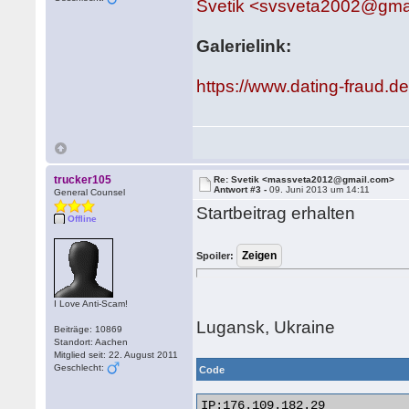
Svetik <svsveta2002@gma
Galerielink:
https://www.dating-fraud.
trucker105
Re: Svetik <massveta2012@gmail.com>
Antwort #3 -
09. Juni 2013 um 14:11
General Counsel
Startbeitrag erhalten
Offline
Spoiler:
I Love Anti-Scam!
Lugansk, Ukraine
Beiträge: 10869
Standort: Aachen
Mitglied seit: 22. August 2011
Geschlecht:
Code
IP:176.109.182.29
