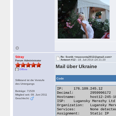
Stiray
Re: Svetik <massveta2012@gmail.com>
Antwort #12 -
18. Juli 2014 um 21:20
Forum Administrator
Mail über Ukraine
Offline
Code
Stillstand ist die Vorstufe
des Untergangs
IP:	176.109.245.12

Beiträge: 71529
Decimal:	2959996172

Mitglied seit: 09. Juni 2011
Hostname:	host12-245-109-176.lds.net.ua

Geschlecht:
ISP:	Lugansky Merezhy Ltd

Organization:	Lugansky Merezhy Ltd

Services:	None detected

Assignment:	Static IP
