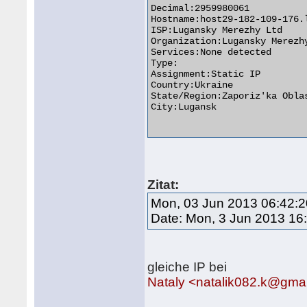
Decimal:2959980061

Hostname:host29-182-109-176.l
ISP:Lugansky Merezhy Ltd

Organization:Lugansky Merezhy
Services:None detected

Type:

Assignment:Static IP

Country:Ukraine

State/Region:Zaporiz'ka Oblas
City:Lugansk

Zitat:
Mon, 03 Jun 2013 06:42:2
Date: Mon, 3 Jun 2013 16
gleiche IP bei
Nataly <natalik082.k@gma