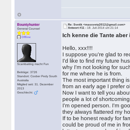
Bountyhunter
Re: Svetik <massveta2012@gmail.com>
Antwort #11 -
18. Juli 2014 um 21:14
General Counsel
Ich kenne die Tante aber 
Offline
Hello, xxx!!!!
I suppose you're glad to re
I'd like to find my future 
Scambaiting macht Fun
why I'm not looking for suc
Beiträge: 3726
for me where he is from.
Standort: Coober Pedy South
The most important thing is
Australia
Mitglied seit: 31. Dezember
from an early age I prefer 
2013
Now I want to tell you abou
Geschlecht:
people a lot of shortcomin
I'm opened person. I'm go
they always flattered my h
If to be honest ready for f
could be proud of me in front