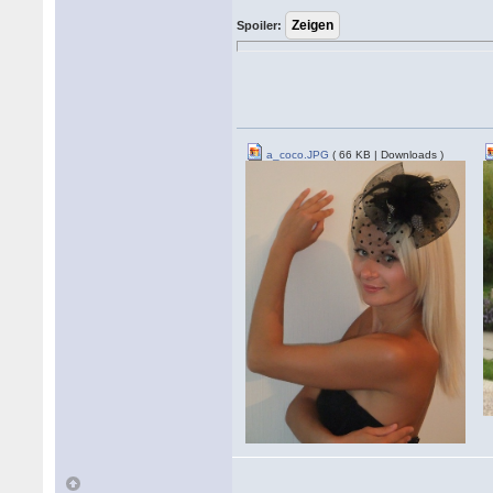
Spoiler:
a_coco.JPG
( 66 KB | Downloads )