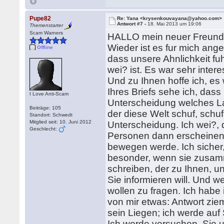
Pupe82
Re: Yana <krysenkouvayana@yahoo.com>
Antwort #7 -
18. Mai 2013 um 19:06
Themenstarter
Scam Warners
HALLO mein neuer Freund
Wieder ist es fur mich ang
Offline
dass unsere Ahnlichkeit fu
wei? ist. Es war sehr inter
Und zu Ihnen hoffe ich, e
Ihres Briefs sehe ich, dass
I Love Anti-Scam
Unterscheidung welches Lan
Beiträge: 105
der diese Welt schuf, schu
Standort: Schwedt
Mitglied seit: 10. Juni 2012
Unterscheidung. Ich wei?, 
Geschlecht:
Personen dann erscheinen w
bewegen werde. Ich sicher,
besonder, wenn sie zusam
schreiben, der zu Ihnen, u
Sie informieren will. Und 
wollen zu fragen. Ich hab
von mir etwas: Antwort ziem
sein Liegen; ich werde auf 
Ich werde versuchen, Sie u