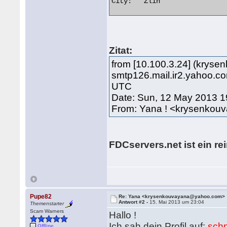
City:	Zlin 

Zitat:
from [10.100.3.24] (krys
smtp126.mail.ir2.yahoo.c
UTC
Date: Sun, 12 May 2013 1
From: Yana ! <krysenko
FDCservers.net ist ein re
Pupe82
Re: Yana <krysenkouvayana@yahoo.com>
Antwort #2 -
15. Mai 2013 um 23:04
Themenstarter
Scam Warners
Hallo !
Ich sah dein Profil auf:
schn
Offline