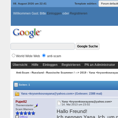
08. August 2026 um 22:41
Template wählen:
Willkommen Gast. Bitte
Einloggen
oder
Registrieren
World Wide Web
anti-scam
Übersicht
Hilfe
Einloggen
Registrieren
PN an Administrator
Anti-Scam
›
Russland
›
Russische Scammer / ---> 2019
› Yana <krysenkouvay
Seiten: 1
Yana <krysenkouvayana@yahoo.com> (Gelesen: 2388 mal)
Pupe82
Yana <krysenkouvayana@yahoo.com>
14. Mai 2013 um 23:02
Themenstarter
Scam Warners
Hallo Freund!
Ich nennen Yana. Ich, um ge
Offline