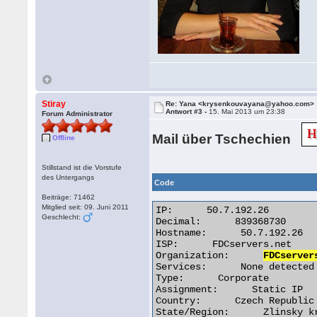
Stiray
Re: Yana <krysenkouvayana@yahoo.com>
Antwort #3 -
15. Mai 2013 um 23:38
Forum Administrator
Mail über Tschechien
Offline
Stillstand ist die Vorstufe
des Untergangs
Code
Beiträge: 71462
Mitglied seit: 09. Juni 2011
IP:      50.7.192.26

Geschlecht:
Decimal:      839368730

Hostname:      50.7.192.26

ISP:      FDCservers.net

Organization:      
FDCserver
Services:      None detected

Type:      Corporate

Assignment:      Static IP

Country:      Czech Republic

State/Region:      Zlinsky kr