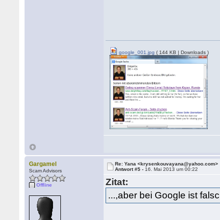
google_001.jpg
( 144 KB | Downloads )
Gargamel
Re: Yana <krysenkouvayana@yahoo.com>
Antwort #5 -
16. Mai 2013 um 00:22
Scam Advisors
Zitat:
Offline
...,aber bei Google ist falsc