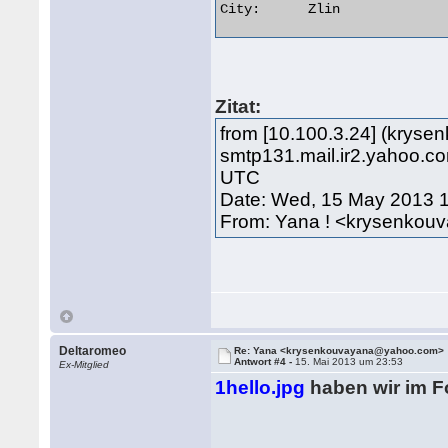
City:      Zlin 

Zitat:
from [10.100.3.24] (krys
smtp131.mail.ir2.yahoo.c
UTC
Date: Wed, 15 May 2013 
From: Yana ! <krysenko
Deltaromeo
Re: Yana <krysenkouvayana@yahoo.com>
Antwort #4 -
15. Mai 2013 um 23:53
Ex-Mitglied
1hello.jpg
haben wir im Fo