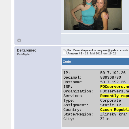
Deltaromeo
Re: Yana <krysenkouvayana@yahoo.com>
Antwort #9 -
18. Mai 2013 um 19:52
Ex-Mitglied
Code
IP:		50.7.192.26

Decimal:	839368730

Hostname:	50.7.192.26

ISP:		
FDCservers.n
Organization:	FDCservers.net

Services:	
Recently rep
Type:		Corporate

Assignment:	Static IP

Country:	
Czech Republ
State/Region:	Zlinsky kraj

City:		Zlin 
