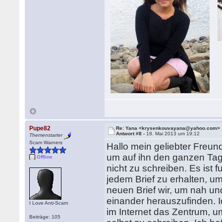
Pupe82
Re: Yana <krysenkouvayana@yahoo.com>
Antwort #8 -
18. Mai 2013 um 19:12
Themenstarter
Scam Warners
Hallo mein geliebter Freund
um auf ihn den ganzen Tag
Offline
nicht zu schreiben. Es ist 
jedem Brief zu erhalten, u
neuen Brief wir, um nah un
einander herauszufinden. I
I Love Anti-Scam
im Internet das Zentrum, u
Beiträge: 105