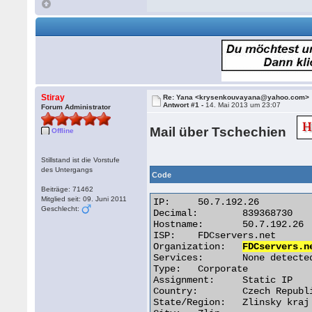
Stiray
Re: Yana <krysenkouvayana@yahoo.com>
Antwort #1 -
14. Mai 2013 um 23:07
Forum Administrator
Mail über Tschechien
Offline
Stillstand ist die Vorstufe
des Untergangs
Code
Beiträge: 71462
Mitglied seit: 09. Juni 2011
IP:	50.7.192.26

Geschlecht:
Decimal:	839368730

Hostname:	50.7.192.26

ISP:	FDCservers.net

Organization:	
FDCservers.n
Services:	None detected

Type:	Corporate

Assignment:	Static IP

Country:	Czech Republic

State/Region:	Zlinsky kraj
