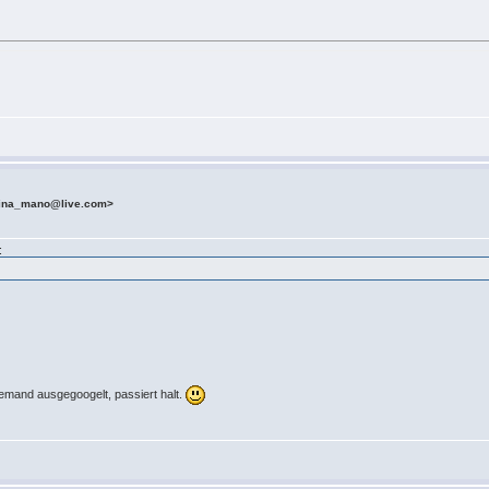
mina_mano@live.com>
:
Jemand ausgegoogelt, passiert halt.