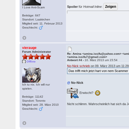
Spoiler
für
Hotmail Inline
:
I Love Anti-Scam
Beiträge: 647
Standort: Laakirchen
Mitglied seit: 11. Februar 2013
Geschlecht:
vierauge
Forum Administrator
Re: Amina <amina.issifu@yahoo.com> <a
<amina.issifu7@gmail.com>
Antwort #4 -
10. März 2013 um 15:54
Offline
No-Nick schrieb
on 09. März 2013 um 11:29
Das trifft mich jetzt hart von nem Scammer
@
No-Nick
Ich tu nix. Ich will nur
spielen.
Erwischt?
Beiträge: 11142
Standort: Toronto
Nicht schlimm. Wahrscheinlich hat sich da 
Mitglied seit: 28. März 2010
Geschlecht: