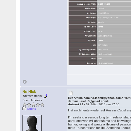
No-Nick
Themenstarter
Re: Amina <amina.issifu@yahoo.com> <a
Scam Advisors
<amina.issifu7@gmail.com>
Antwort #2 -
07. März 2013 um 17:00
Offline
Hat mich heute wieder auf RussianCupid an
I'm seeking a serious long term relationshi
care, one who will cherish me and be willing
humor, loving and wants a lifetime of passio
mate...a best friend for life! Someone I cou