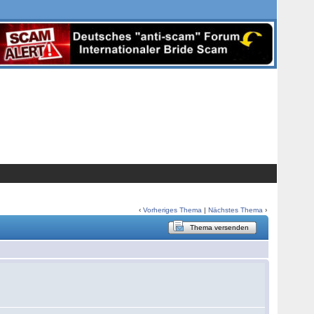
‹
Vorheriges Thema
|
Nächstes Thema
›
Thema versenden