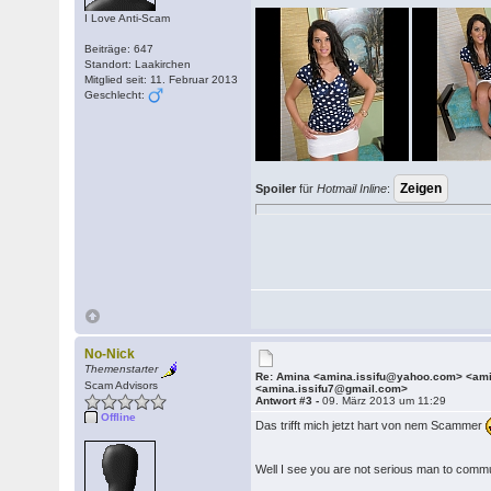
I Love Anti-Scam
Beiträge: 647
Standort: Laakirchen
Mitglied seit: 11. Februar 2013
Geschlecht:
Spoiler
für
Hotmail Inline
:
No-Nick
Themenstarter
Re: Amina <amina.issifu@yahoo.com> <a
Scam Advisors
<amina.issifu7@gmail.com>
Antwort #3 -
09. März 2013 um 11:29
Offline
Das trifft mich jetzt hart von nem Scammer
Well I see you are not serious man to comm