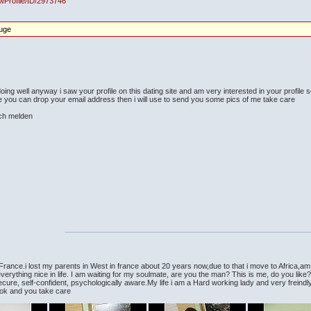
owProfile/ID/2973746
auge
ing well anyway i saw your profile on this dating site and am very interested in your profile 
e you can drop your email address then i will use to send you some pics of me take care
ch melden
 in France.i lost my parents in West in france about 20 years now,due to that i move to Africa
 everything nice in life. I am waiting for my soulmate, are you the man? This is me, do you like
re, self-confident, psychologically aware.My life i am a Hard working lady and very freindly
Cook and you take care