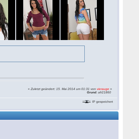
«
Zuletzt geändert: 15. Mai 2014 um 01:31 von
vierauge
»
Grund:
afr21860
IP gespeichert