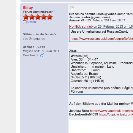
Stiray
Forum Administrator
Re: Amina <amina.issifu@yahoo.com> <a
<amina.issifu7@gmail.com>
Antwort #1 -
25. Februar 2013 um 18:47
Offline
No-Nick schrieb
on 25. Februar 2013 um 18
Unsere Unterhaltung auf RussianCupid:
Stillstand ist die Vorstufe
des Untergangs
https://www.russiancupid.com/de/profile/s
Beiträge: 71465
Zitat:
Mitglied seit: 09. Juni 2011
Geschlecht:
Withita (36)
Alter: 36 34 - 47
Wohnhaft in: Bayonne, Aquitaine, Frank
Umziehen: In meinem Land
Haarfarbe: Blond
Augenfarbe: Braun
Größe: 5'7" (169 cm)
Gewicht: 66 kg (145 lb)
Je cherche un homme plus chômeur âgé que 
Führung
Auf den Bildern aus der Mail ist meiner
Jessica Bent
https://www.facebook.com/jes
Bachelorette54039
https://cupidvirtual.com