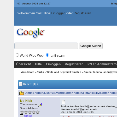
07. August 2026 um 22:18
Temp
Willkommen Gast. Bitte
Einloggen
oder
Registrieren
World Wide Web
anti-scam
Übersicht
Hilfe
Einloggen
Registrieren
PN an Administrato
Anti-Scam
›
Afrika
›
White and negroid Females
› Amina <amina.issifu@ya
Seiten:
[1]
2
Amina <amina.issifu@yahoo.com> <amina_mano@live.com> <amina
No-Nick
Themenstarter
Amina <amina.issifu@yahoo.com> <amina
Scam Advisors
<amina.issifu7@gmail.com>
25. Februar 2013 um 18:02
Offline