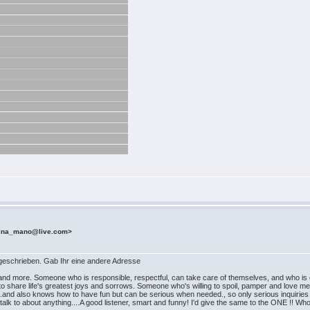
mina_mano@live.com>
geschrieben. Gab Ihr eine andere Adresse
p and more. Someone who is responsible, respectful, can take care of themselves, and who is
 to share life's greatest joys and sorrows. Someone who's willing to spoil, pamper and love me
n.and also knows how to have fun but can be serious when needed., so only serious inquiries w
ld talk to about anything....A good listener, smart and funny! I'd give the same to the ONE !!