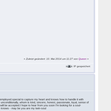
«
Zuletzt geändert: 10. Mai 2014 um 11:27 von
Queen
»
IP gespeichert
 employed.special to capture my heart and knows how to handle it with
 unconditionally, whom is kind, sincere, honest, passionate, loyal, sense of
ill be accepted.I hope to hear from you soon I'm looking for a soul-
 Who knows - may be you are my twin-soul