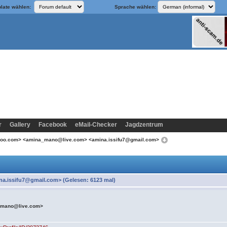
late wählen:
Sprache wählen:
r
Gallery
Facebook
eMail-Checker
Jagdzentrum
hoo.com> <amina_mano@live.com> <amina.issifu7@gmail.com>
.issifu7@gmail.com> (Gelesen: 6123 mal)
_mano@live.com>