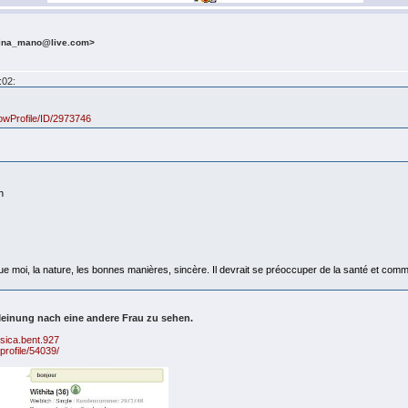
mina_mano@live.com>
:02:
howProfile/ID/2973746
reich
moi, la nature, les bonnes manières, sincère. Il devrait se préoccuper de la santé et com
 Meinung nach eine andere Frau zu sehen.
sica.bent.927
/profile/54039/