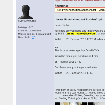
https://www.russiancupid.com/de/profile/sh
Änderung:
Profil zwischenzeitlich abgeschaltet Vier
Unsere Unterhaltung auf RussianCupid:
I Love Anti-Scam
Betreff: hello
Beiträge: 647
Standort: Laakirchen
hello how are you doing and i hope you are do
by MSN : (
amina_mano@live.com
) or els
Mitglied seit: 11. Februar 2013
Geschlecht:
Withita 25. Februar 2013 17:28 Missbrau
Hy.
Thx for your message. My Email isXXX
Would be nice if you send me an Email.
25. Februar 2013 17:49
Ok I have sent you the pics and letter
Withita 25. Februar 2013 17:56
i was born in valley hospital there in Paris
food stuffs(e.g can foods).... I love to enjoy
I am self-sufficient, Beautiful, happy, secu
am Studing Catering(Vocational Skills) .. i 