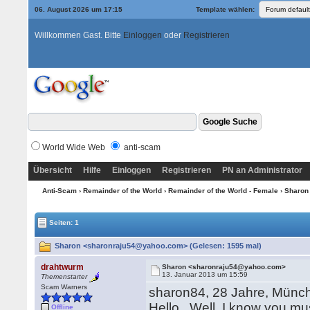
06. August 2026 um 17:15
Template wählen:
Willkommen Gast. Bitte
Einloggen
oder
Registrieren
World Wide Web
anti-scam
Übersicht
Hilfe
Einloggen
Registrieren
PN an Administrator
Anti-Scam
›
Remainder of the World
›
Remainder of the World - Female
› Sharon
Seiten: 1
Sharon <sharonraju54@yahoo.com> (Gelesen: 1595 mal)
drahtwurm
Sharon <sharonraju54@yahoo.com>
13. Januar 2013 um 15:59
Themenstarter
Scam Warners
sharon84, 28 Jahre, Münc
Hello, Well, I know you mu
Offline