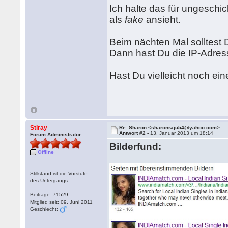
Ich halte das für ungeschi
als
fake
ansieht.
Beim nächten Mal solltest 
Dann hast Du die IP-Adres
Hast Du vielleicht noch ei
Stiray
Re: Sharon <sharonraju54@yahoo.com>
Antwort #2 -
13. Januar 2013 um 18:14
Forum Administrator
Bilderfund:
Offline
Stillstand ist die Vorstufe
des Untergangs
Beiträge: 71529
Mitglied seit: 09. Juni 2011
Geschlecht: