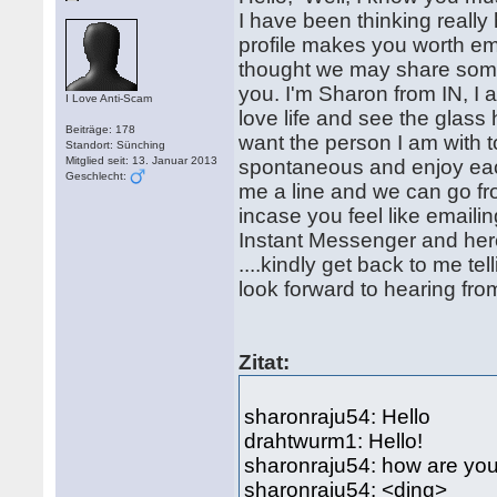
I have been thinking really
profile makes you worth ema
thought we may share some 
you. I'm Sharon from IN, I
I Love Anti-Scam
love life and see the glass
Beiträge: 178
want the person I am with t
Standort: Sünching
Mitglied seit: 13. Januar 2013
spontaneous and enjoy each
Geschlecht:
me a line and we can go fr
incase you feel like emaili
Instant Messenger and he
....kindly get back to me te
look forward to hearing f
Zitat:
sharonraju54: Hello
drahtwurm1: Hello!
sharonraju54: how are yo
sharonraju54: <ding>