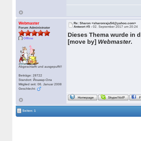
Webmaster
Re: Sharon <sharonraju54@yahoo.com>
Antwort #5 -
02. September 2017 um 20:24
Forum Administrator
Dieses Thema wurde in 
Offline
[move by]
Webmaster
.
Abgeschlafft und ausgepufft!!
Beiträge: 28722
Standort: Йошкар-Ола
Mitglied seit: 06. Januar 2008
Geschlecht:
Homepage
Skype/VoIP
Seiten: 1