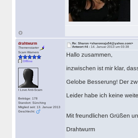
drahtwurm
Re: Sharon <sharonraju54@yahoo.com>
Antwort #4 -
14. Januar 2013 um 03:38
Themenstarter
Scam Warners
Hallo zusammen,
Offline
inzwischen ist mir klar, da
Gelobe Besserung! Der zwei
I Love Anti-Scam
Leider habe ich keine weite
Beiträge: 178
Standort: Sünching
Mitglied seit: 13. Januar 2013
Geschlecht:
Mit freundlichen Grüßen 
Drahtwurm