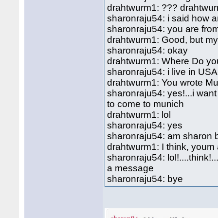
drahtwurm1: ??? drahtwur
sharonraju54: i said how 
sharonraju54: you are from
drahtwurm1: Good, but my 
sharonraju54: okay
drahtwurm1: Where Do you
sharonraju54: i live in USA
drahtwurm1: You wrote Mun
sharonraju54: yes!...i wan
to come to munich
drahtwurm1: lol
sharonraju54: yes
sharonraju54: am sharon 
drahtwurm1: I think, youm 
sharonraju54: lol!....think
a message
sharonraju54: bye