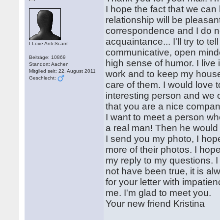
I hope the fact that we can
relationship will be pleasan
correspondence and I do n
acquaintance... I'll try to t
I Love Anti-Scam!
communicative, open minde
Beiträge: 10869
high sense of humor. I live 
Standort: Aachen
Mitglied seit: 22. August 2011
work and to keep my house 
Geschlecht:
care of them. I would love 
interesting person and we c
that you are a nice compan
I want to meet a person wh
a real man! Then he would
I send you my photo, I hope
more of their photos. I hope
my reply to my questions. 
not have been true, it is alway
for your letter with impatie
me. I'm glad to meet you.
Your new friend Kristina