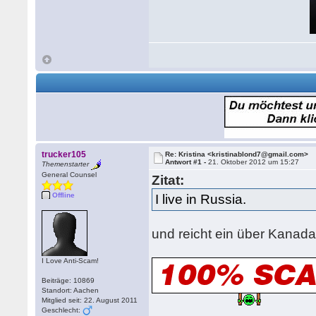
trucker105
Re: Kristina <kristinablond7@gmail.com>
Antwort #1 -
21. Oktober 2012 um 15:27
Themenstarter
General Counsel
Zitat:
Offline
I live in Russia.
und reicht ein über Kanad
I Love Anti-Scam!
Beiträge: 10869
Standort: Aachen
Mitglied seit: 22. August 2011
Geschlecht: