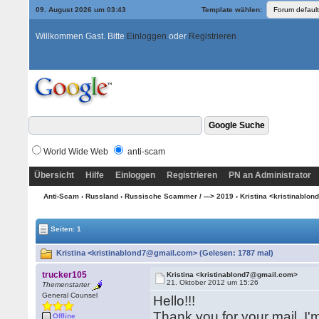
09. August 2026 um 03:43
Template wählen:
Willkommen Gast. Bitte
Einloggen
oder
Registrieren
World Wide Web
anti-scam
Übersicht
Hilfe
Einloggen
Registrieren
PN an Administrator
Anti-Scam
›
Russland
›
Russische Scammer / ---> 2019
› Kristina <kristinabl
Seiten: 1
Kristina <kristinablond7@gmail.com> (Gelesen: 1787 mal)
trucker105
Kristina <kristinablond7@gmail.com>
21. Oktober 2012 um 15:26
Themenstarter
General Counsel
Hello!!!
Thank you for your mail. I'm
Offline