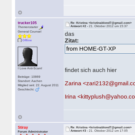
trucker105
Re: Kristina <kristinablond7@gmail.com>
Antwort #2 -
21. Oktober 2012 um 15:37
Themenstarter
General Counsel
das
Zitat:
Offline
from HOME-GT-XP
I Love Anti-Scam!
findet sich auch hier
Beiträge: 10869
Standort: Aachen
Zarina <zari2132@gmail.
Mitglied seit: 22. August 2011
Geschlecht:
Irina <kittyplush@yahoo.c
Stiray
Re: Kristina <kristinablond7@gmail.com>
Antwort #3 -
21. Oktober 2012 um 17:05
Forum Administrator