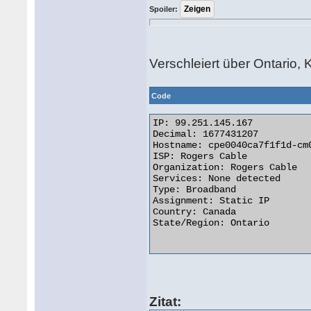
Spoiler:
Verschleiert über Ontario,
Code
IP: 99.251.145.167

Decimal: 1677431207

Hostname: cpe0040ca7f1f1d-cm
ISP: Rogers Cable

Organization: Rogers Cable

Services: None detected

Type: Broadband

Assignment: Static IP

Country: Canada

State/Region: Ontario

Zitat: