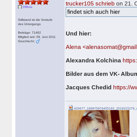
trucker105 schrieb
on 21. 
Offline
findet sich auch hier
Stillstand ist die Vorstufe
des Untergangs
Und hier:
Beiträge: 71462
Mitglied seit: 09. Juni 2011
Geschlecht:
Alena <alenasomat@gmai
Alexandra Kolchina
https
Bilder aus dem VK- Album
Jacques Chedid
https://
420677_169975976455193_2019315279_n