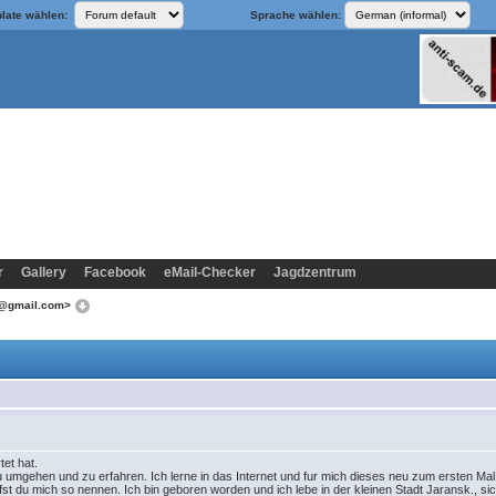
late wählen:
Sprache wählen:
r
Gallery
Facebook
eMail-Checker
Jagdzentrum
1@gmail.com>
tet hat.
zu umgehen und zu erfahren. Ich lerne in das Internet und fur mich dieses neu zum ersten M
fst du mich so nennen. Ich bin geboren worden und ich lebe in der kleinen Stadt Jaransk., 