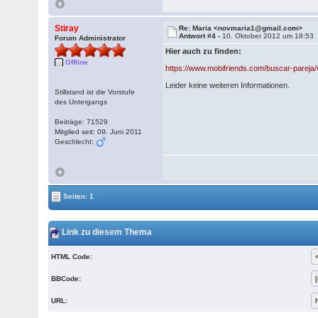
Stiray
Re: Maria <novmaria1@gmail.com>
Antwort #4 -
10. Oktober 2012 um 18:53
Forum Administrator
Hier auch zu finden:
Offline
https://www.mobifriends.com/buscar-pareja/
Leider keine weiteren Informationen.
Stillstand ist die Vorstufe
des Untergangs
Beiträge: 71529
Mitglied seit: 09. Juni 2011
Geschlecht:
Seiten: 1
Link zu diesem Thema
HTML Code:
BBCode:
URL: