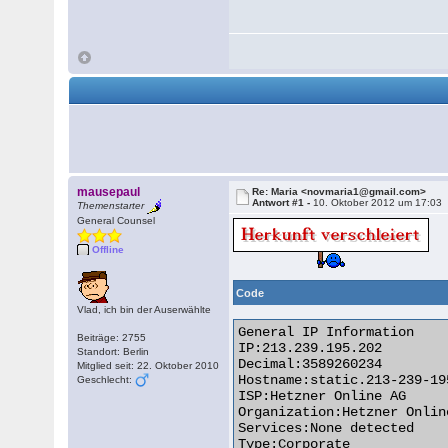
mausepaul
Re: Maria <novmaria1@gmail.com>
Antwort #1 -
10. Oktober 2012 um 17:03
Themenstarter
General Counsel
Offline
Code
Vlad, ich bin der Auserwählte
General IP Information

Beiträge: 2755
IP:213.239.195.202

Standort: Berlin
Decimal:3589260234

Mitglied seit: 22. Oktober 2010
Hostname:static.213-239-19
Geschlecht:
ISP:Hetzner Online AG

Organization:Hetzner Online
Services:None detected

Type:Corporate
