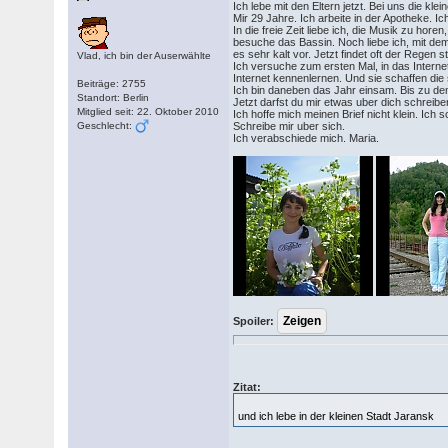
Ich lebe mit den Eltern jetzt. Bei uns die kl
Mir 29 Jahre. Ich arbeite in der Apotheke. 
In die freie Zeit liebe ich, die Musik zu ho
besuche das Bassin. Noch liebe ich, mit dem
es sehr kalt vor. Jetzt findet oft der Regen s
Vlad, ich bin der Auserwählte
Ich versuche zum ersten Mal, in das Internet
Internet kennenlernen. Und sie schaffen di
Beiträge: 2755
Ich bin daneben das Jahr einsam. Bis zu dem
Standort: Berlin
Jetzt darfst du mir etwas uber dich schreib
Mitglied seit: 22. Oktober 2010
Ich hoffe mich meinen Brief nicht klein. Ich 
Geschlecht:
Schreibe mir uber sich.
Ich verabschiede mich. Maria.
Spoiler:
Zitat:
und ich lebe in der kleinen Stadt Jaransk