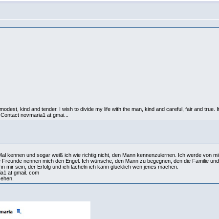
 modest, kind and tender. I wish to divide my life with the man, kind and careful, fair and true. 
 Contact novmaria1 at gmai...
 Mal kennen und sogar weiß ich wie richtig nicht, den Mann kennenzulernen. Ich werde von mir
iele Freunde nennen mich den Engel. Ich wünsche, den Mann zu begegnen, den die Familie und
 mir sein, der Erfolg und ich lächeln ich kann glücklich wen jenes machen.
ia1 at gmail. com
sehen.