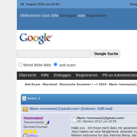
06. August 2026 um 20:54
Temp
Willkommen Gast. Bitte
Einloggen
oder
Registrieren
World Wide Web
anti-scam
Übersicht
Hilfe
Einloggen
Registrieren
PN an Administrato
Anti-Scam
›
Russland
›
Russische Scammer / ---> 2019
› Maria <novmaria
Seiten: 1
Maria <novmaria1@gmail.com> (Gelesen: 2185 mal)
mausepaul
Maria <novmaria1@gmail.com>
10. Oktober 2012 um 16:59
Themenstarter
General Counsel
Hallo xxx. Ich freue mich dass mir geantwor
Jetzt haben wir eine Moglichkeit, einander 
Meinen nickname fur das Internet Maria. dar
Offline