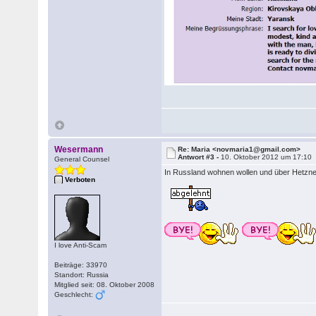
Wesermann
Re: Maria <novmaria1@gmail.com>
Antwort #3 -
10. Oktober 2012 um 17:10
General Counsel
In Russland wohnen wollen und über Hetzner
Verboten
I love Anti-Scam
Beiträge: 33970
Standort: Russia
Mitglied seit: 08. Oktober 2008
Geschlecht: