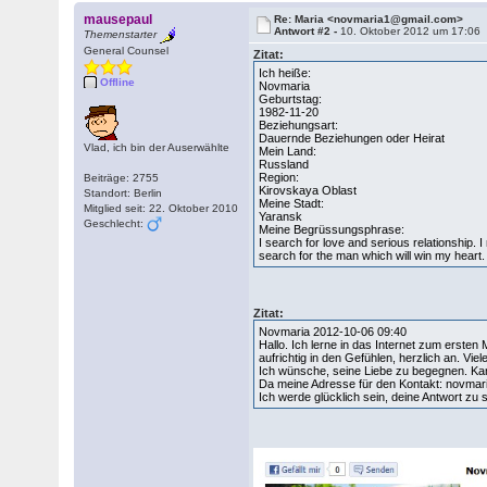
mausepaul
Re: Maria <novmaria1@gmail.com>
Antwort #2 -
10. Oktober 2012 um 17:06
Themenstarter
General Counsel
Zitat:
Ich heiße:
Offline
Novmaria
Geburtstag:
1982-11-20
Beziehungsart:
Dauernde Beziehungen oder Heirat
Vlad, ich bin der Auserwählte
Mein Land:
Russland
Region:
Beiträge: 2755
Kirovskaya Oblast
Standort: Berlin
Meine Stadt:
Mitglied seit: 22. Oktober 2010
Yaransk
Geschlecht:
Meine Begrüssungsphrase:
I search for love and serious relationship. I
search for the man which will win my heart.
Zitat:
Novmaria 2012-10-06 09:40
Hallo. Ich lerne in das Internet zum ersten
aufrichtig in den Gefühlen, herzlich an. V
Ich wünsche, seine Liebe zu begegnen. Kann
Da meine Adresse für den Kontakt: novmar
Ich werde glücklich sein, deine Antwort zu 