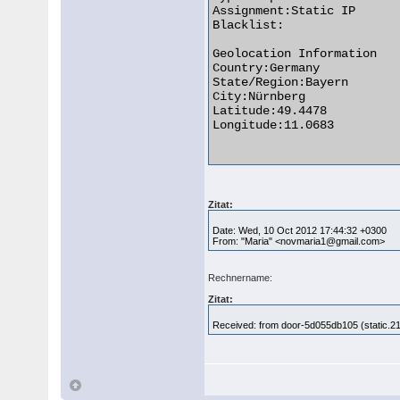
Assignment:Static IP

Blacklist:

Geolocation Information

Country:Germany

State/Region:Bayern

City:Nürnberg

Latitude:49.4478

Longitude:11.0683

Zitat:
Date: Wed, 10 Oct 2012 17:44:32 +0300
From: "Maria" <novmaria1@gmail.com>
Rechnername:
Zitat:
Received: from door-5d055db105 (static.21