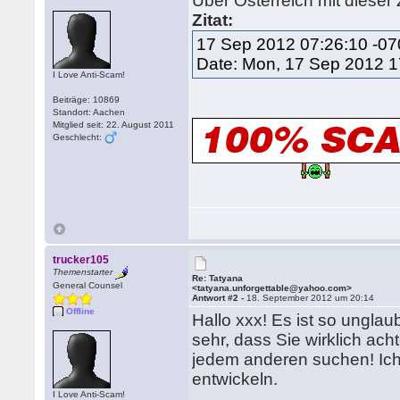
Über Österreich mit dieser
Zitat:
17 Sep 2012 07:26:10 -0
Date: Mon, 17 Sep 2012 
I Love Anti-Scam!
Beiträge: 10869
Standort: Aachen
Mitglied seit: 22. August 2011
Geschlecht:
trucker105
Themenstarter
Re: Tatyana
General Counsel
<tatyana.unforgettable@yahoo.com>
Antwort #2 -
18. September 2012 um 20:14
Offline
Hallo xxx! Es ist so unglau
sehr, dass Sie wirklich ach
jedem anderen suchen! Ich
entwickeln.
I Love Anti-Scam!