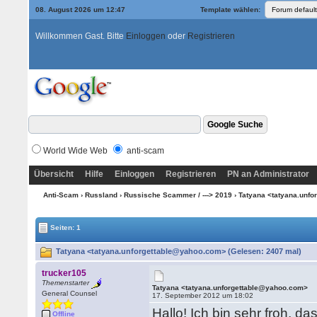
08. August 2026 um 12:47
Template wählen:
Willkommen Gast. Bitte
Einloggen
oder
Registrieren
World Wide Web
anti-scam
Übersicht
Hilfe
Einloggen
Registrieren
PN an Administrator
Anti-Scam
›
Russland
›
Russische Scammer / ---> 2019
› Tatyana <tatyana.unf
Seiten: 1
Tatyana <tatyana.unforgettable@yahoo.com> (Gelesen: 2407 mal)
trucker105
Themenstarter
Tatyana <tatyana.unforgettable@yahoo.com>
General Counsel
17. September 2012 um 18:02
Hallo! Ich bin sehr froh, da
Offline