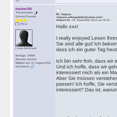
trucker105
Themenstarter
Re: Tatyana
General Counsel
<tatyana.unforgettable@yahoo.com>
Antwort #4 -
19. September 2012 um 18:19
Offline
Hallo xxx!
I really enjoyed Lesen Ihres
Sie sind alle gut! Ich bek
I Love Anti-Scam!
dass ich ein guter Tag heut
Beiträge: 10869
Standort: Aachen
Ich bin sehr froh, dass wi
Mitglied seit: 22. August 2011
Und ich hoffe, dass wir ge
Geschlecht:
interessiert mich als ein M
Aber Sie müssen verstehen
passen! Ich hoffe, Sie vers
interessiert? Das ist, waru