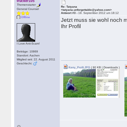
trucker105
Themenstarter
Re: Tatyana
General Counsel
<tatyana.unforgettable@yahoo.com>
Antwort #3 -
19. September 2012 um 18:12
Offline
Jetzt muss sie wohl noch 
Ihr Profil
I Love Anti-Scam!
Beiträge: 10869
Standort: Aachen
Mitglied seit: 22. August 2011
Geschlecht:
Kerry_Profil.JPG
( 90 KB | Downloads )