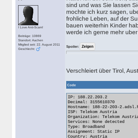
sind und was Sie lassen Sie
mochte ich kurz sagen, uber 
frohliche Leben, auf der 
bauen weiterhin Kinder ha
I Love Anti-Scam!
werde ich gerne mehr uber 
Beiträge: 10869
Standort: Aachen
Mitglied seit: 22. August 2011
Spoiler:
Geschlecht:
Verschleiert über Tirol, Aust
Code
IP: 188.22.203.2

Decimal: 3155610370

Hostname: 188-22-203-2.adsl.h
ISP: Telekom Austria

Organization: Telekom Austria
Services: None detected

Type: Broadband

Assignment: Static IP

Country: Austria
