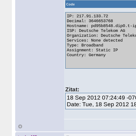
Code
IP: 217.91.133.72

Decimal: 3646653768

Hostname: pd95b8548.dip0.t-ip
ISP: Deutsche Telekom AG

Organization: Deutsche Teleko
Services: None detected

Type: Broadband

Assignment: Static IP

Country: Germany

Zitat:
18 Sep 2012 07:24:49 -0
Date: Tue, 18 Sep 2012 1