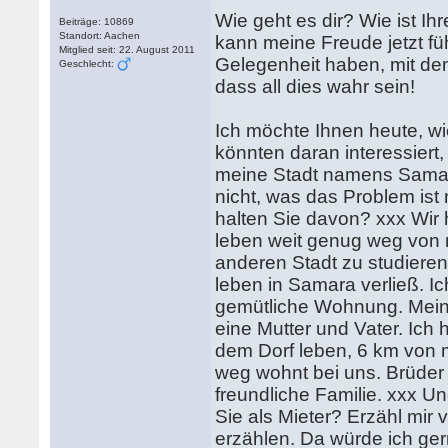
Wie geht es dir? Wie ist I
Beiträge: 10869
Standort: Aachen
kann meine Freude jetzt fü
Mitglied seit: 22. August 2011
Gelegenheit haben, mit dem
Geschlecht:
dass all dies wahr sein!
Ich möchte Ihnen heute, wi
könnten daran interessiert
meine Stadt namens Samara
nicht, was das Problem ist
halten Sie davon? xxx Wir h
leben weit genug weg von m
anderen Stadt zu studiere
leben in Samara verließ. Ich
gemütliche Wohnung. Meine
eine Mutter und Vater. Ich 
dem Dorf leben, 6 km von m
weg wohnt bei uns. Brüder i
freundliche Familie. xxx U
Sie als Mieter? Erzähl mir v
erzählen. Da würde ich ge