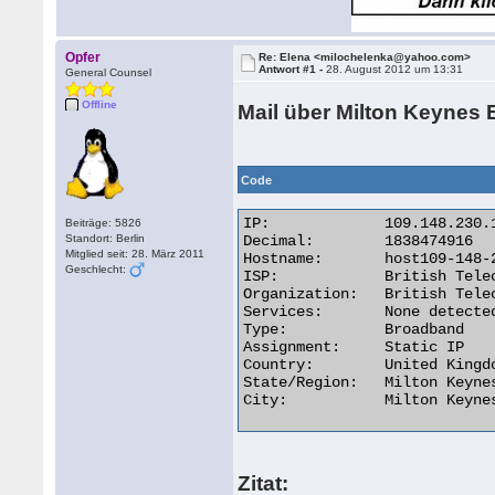
Opfer
Re: Elena <milochelenka@yahoo.com>
Antwort #1 -
28. August 2012 um 13:31
General Counsel
Offline
Mail über Milton Keynes
Code
IP:	        109.148.230.164

Beiträge: 5826
Standort: Berlin
Decimal:	1838474916

Mitglied seit: 28. März 2011
Hostname:	host109-148-230-164.range109-148.btcentralplus.com

Geschlecht:
ISP:	        British Telecommunications

Organization:	British Telecommunications

Services:	None detected

Type:	        Broadband

Assignment:	Static IP

Country:	United Kingdom

State/Region:	Milton Keynes

City:	        Milton Keynes 

Zitat: