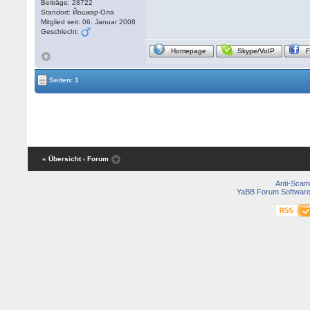
Beiträge: 28722
Standort: Йошкар-Ола
Mitglied seit: 06. Januar 2008
Geschlecht:
Homepage
Skype/VoIP
Seiten: 1
« Übersicht
‹ Forum
Anti-Scam
YaBB Forum Softwar