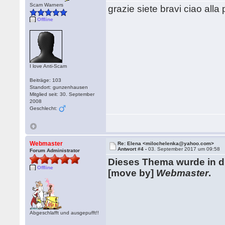
Scam Warners
grazie siete bravi ciao alla
Offline
I love Anti-Scam
Beiträge: 103
Standort: gunzenhausen
Mitglied seit: 30. September
2008
Geschlecht:
Webmaster
Re: Elena <milochelenka@yahoo.com>
Antwort #4 -
03. September 2017 um 09:58
Forum Administrator
Dieses Thema wurde in 
Offline
[move by]
Webmaster
.
Abgeschlafft und ausgepufft!!