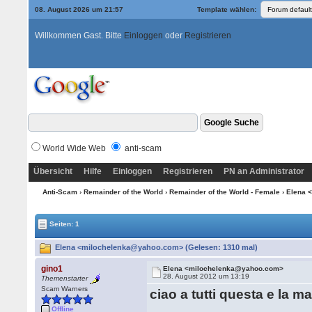
08. August 2026 um 21:57
Template wählen:
Willkommen Gast. Bitte
Einloggen
oder
Registrieren
World Wide Web
anti-scam
Übersicht
Hilfe
Einloggen
Registrieren
PN an Administrator
Anti-Scam
›
Remainder of the World
›
Remainder of the World - Female
› Elena 
Seiten: 1
Elena <milochelenka@yahoo.com> (Gelesen: 1310 mal)
gino1
Elena <milochelenka@yahoo.com>
28. August 2012 um 13:19
Themenstarter
Scam Warners
ciao a tutti questa e la ma
Offline