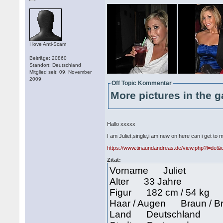
I love Anti-Scam
Beiträge: 20860
Standort: Deutschland
Mitglied seit: 09. November
2009
Off Topic Kommentar
More pictures in the g
Hallo xxxxx
I am Juliet,single,i am new on here can i get t
https://www.tinaundandreas.de/view.php?l=de&
Zitat:
Vorname Juliet
Alter 33 Jahre
Figur 182 cm / 54 kg
Haar / Augen Braun / B
Land Deutschland