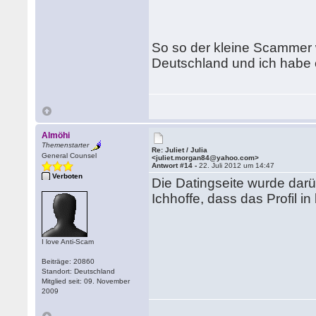
So so der kleine Scammer w
Deutschland und ich habe
Almöhi
Themenstarter
Re: Juliet / Julia
General Counsel
<juliet.morgan84@yahoo.com>
Antwort #14 -
22. Juli 2012 um 14:47
Verboten
Die Datingseite wurde darü
Ichhoffe, dass das Profil in
I love Anti-Scam
Beiträge: 20860
Standort: Deutschland
Mitglied seit: 09. November
2009