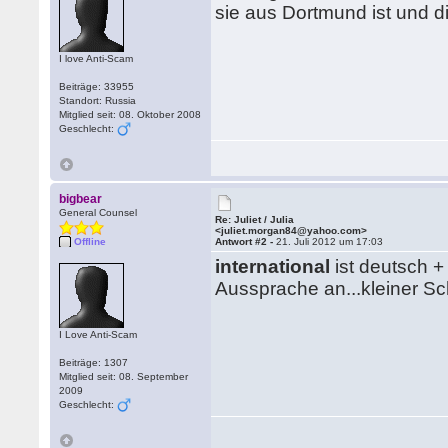
sie aus Dortmund ist und 
I love Anti-Scam
Beiträge: 33955
Standort: Russia
Mitglied seit: 08. Oktober 2008
Geschlecht:
bigbear
General Counsel
Re: Juliet / Julia
<juliet.morgan84@yahoo.com>
Offline
Antwort #2 -
21. Juli 2012 um 17:03
international
ist deutsch +
Aussprache an...kleiner Sch
I Love Anti-Scam
Beiträge: 1307
Mitglied seit: 08. September
2009
Geschlecht: