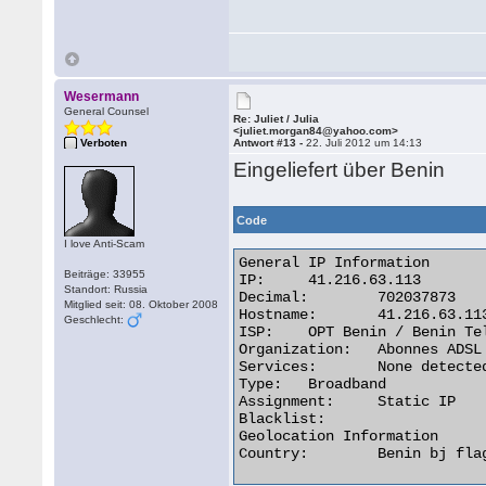
Wesermann
General Counsel
Re: Juliet / Julia
<juliet.morgan84@yahoo.com>
Verboten
Antwort #13 -
22. Juli 2012 um 14:13
Eingeliefert über Benin
Code
I love Anti-Scam
General IP Information

Beiträge: 33955
IP:	41.216.63.113

Standort: Russia
Decimal:	702037873

Mitglied seit: 08. Oktober 2008
Hostname:	41.216.63.113

Geschlecht:
ISP:	OPT Benin / Benin Telecom

Organization:	Abonnes ADSL de Benin Telecoms a Akpakpa

Services:	None detected

Type:	Broadband

Assignment:	Static IP

Blacklist:

Geolocation Information

Country:	Benin bj flag 
