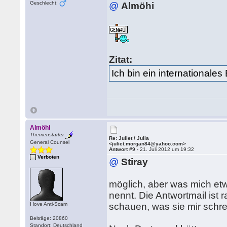
Geschlecht:
@
Almöhi
Zitat:
Ich bin ein internationale
Almöhi
Themenstarter
Re: Juliet / Julia
General Counsel
<juliet.morgan84@yahoo.com>
Antwort #9 -
21. Juli 2012 um 19:32
Verboten
@
Stiray
möglich, aber was mich etwa
nennt. Die Antwortmail ist 
I love Anti-Scam
schauen, was sie mir schre
Beiträge: 20860
Standort: Deutschland