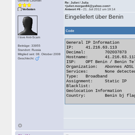
General Counsel
Re: Juliet / Julia
<juliet.morgan84@yahoo.com>
Verboten
Antwort #6 -
21. Juli 2012 um 19:14
Eingeliefert über Benin
Code
I love Anti-Scam
General IP Information

Beiträge: 33955
IP:	41.216.63.113

Standort: Russia
Decimal:	702037873

Mitglied seit: 08. Oktober 2008
Hostname:	41.216.63.113

Geschlecht:
ISP:	OPT Benin / Benin Telecom

Organization:	Abonnes ADSL de Benin Telecoms a Akpakpa

Services:	None detected

Type:	Broadband

Assignment:	Static IP

Blacklist:

Geolocation Information

Country:	Benin bj flag 
