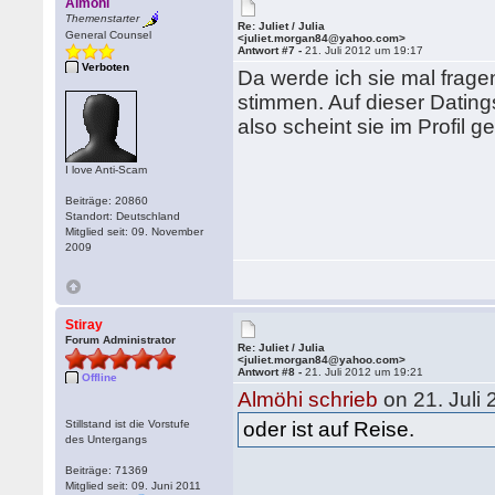
Almöhi
Themenstarter
Re: Juliet / Julia
General Counsel
<juliet.morgan84@yahoo.com>
Antwort #7 -
21. Juli 2012 um 19:17
Verboten
Da werde ich sie mal fragen
stimmen. Auf dieser Datin
also scheint sie im Profil 
I love Anti-Scam
Beiträge: 20860
Standort: Deutschland
Mitglied seit: 09. November
2009
Stiray
Forum Administrator
Re: Juliet / Julia
<juliet.morgan84@yahoo.com>
Antwort #8 -
21. Juli 2012 um 19:21
Offline
Almöhi schrieb
on 21. Juli
Stillstand ist die Vorstufe
oder ist auf Reise.
des Untergangs
Beiträge: 71369
Mitglied seit: 09. Juni 2011