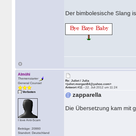
Der bimbolesische Slang is
Almöhi
Themenstarter
Re: Juliet / Julia
General Counsel
<juliet.morgan84@yahoo.com>
Antwort #11 -
22. Juli 2012 um 11:24
Verboten
@
zapparella
Die Übersetzung kam mit gl
I love Anti-Scam
Beiträge: 20860
Standort: Deutschland