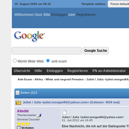
10. August 2026 um 06:10
Template wählen:
Willkommen Gast. Bitte
Einloggen
oder
Registrieren
World Wide Web
anti-scam
Übersicht
Hilfe
Einloggen
Registrieren
PN an Administrator
Anti-Scam
›
Afrika
›
White and negroid Females
› Juliet / Julia <juliet.morga
Seiten:
[1]
2
Juliet / Julia <juliet.morgan84@yahoo.com> (Gelesen: 4034 mal)
Almöhi
Themenstarter
Juliet / Julia <juliet.morgan84@yahoo.com>
General Counsel
21. Juli 2012 um 16:45
Eine Nachricht, die ich auf der Datingseite 
Verboten