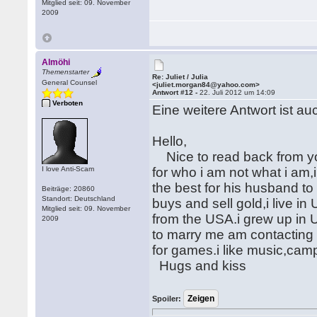
Mitglied seit: 09. November
2009
Almöhi
Themenstarter
Re: Juliet / Julia
General Counsel
<juliet.morgan84@yahoo.com>
Antwort #12 -
22. Juli 2012 um 14:09
Verboten
Eine weitere Antwort ist a
Hello,
Nice to read back from you
I love Anti-Scam
for who i am not what i am
the best for his husband 
Beiträge: 20860
Standort: Deutschland
buys and sell gold,i live i
Mitglied seit: 09. November
from the USA.i grew up in
2009
to marry me am contacting 
for games.i like music,cam
Hugs and kiss
Spoiler: