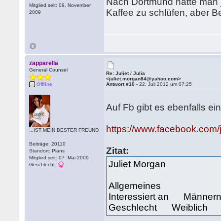
Nach Dortmund hätte man ja
Mitglied seit: 09. November
Kaffee zu schlüfen, aber Be
2009
zapparella
General Counsel
Re: Juliet / Julia
<juliet.morgan84@yahoo.com>
Offline
Antwort #10 -
22. Juli 2012 um 07:25
Auf Fb gibt es ebenfalls ei
https://www.facebook.com/
...IST MEIN BESTER FREUND
Beiträge: 20110
Zitat:
Standort: Pians
Mitglied seit: 07. Mai 2009
Juliet Morgan
Geschlecht:
Allgemeines
Interessiert an Männer
Geschlecht Weiblich