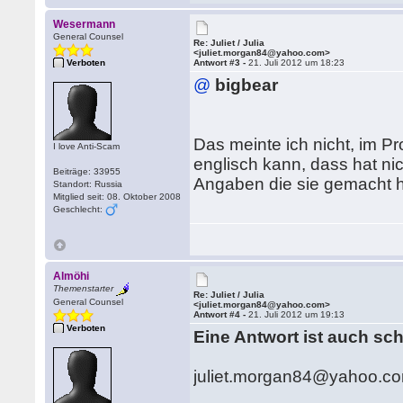
Wesermann
General Counsel
Re: Juliet / Julia
<juliet.morgan84@yahoo.com>
Verboten
Antwort #3 -
21. Juli 2012 um 18:23
@
bigbear
Das meinte ich nicht, im Pr
I love Anti-Scam
englisch kann, dass hat nic
Beiträge: 33955
Angaben die sie gemacht h
Standort: Russia
Mitglied seit: 08. Oktober 2008
Geschlecht:
Almöhi
Themenstarter
Re: Juliet / Julia
General Counsel
<juliet.morgan84@yahoo.com>
Antwort #4 -
21. Juli 2012 um 19:13
Verboten
Eine Antwort ist auch sc
juliet.morgan84@yahoo.c