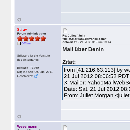
Stiray
Forum Administrator
Re: Juliet / Julia
<juliet.morgan84@yahoo.com>
Antwort #5 -
21. Juli 2012 um 19:14
Offline
Mail über Benin
Stillstand ist die Vorstufe
des Untergangs
Zitat:
Beiträge: 71369
from [41.216.63.113] by w
Mitglied seit: 09. Juni 2011
21 Jul 2012 08:06:52 PDT
Geschlecht:
X-Mailer: YahooMailWebS
Date: Sat, 21 Jul 2012 08
From: Juliet Morgan <jul
Wesermann