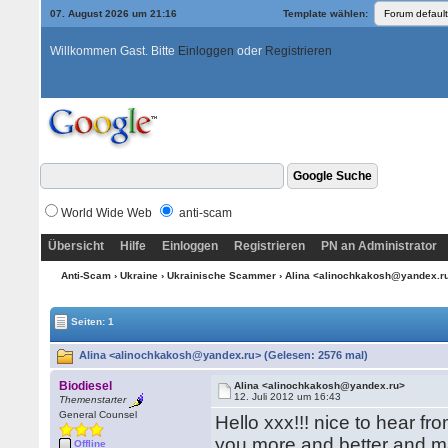
07. August 2026 um 21:16
Template wählen:
Willkommen Gast. Bitte
Einloggen
oder
Registrieren
World Wide Web
anti-scam
Übersicht
Hilfe
Einloggen
Registrieren
PN an Administrator
Anti-Scam
›
Ukraine
›
Ukrainische Scammer
› Alina <alinochkakosh@yandex.r
Seiten: 1
Alina <alinochkakosh@yandex.ru> (Gelesen: 2576 mal)
Biodiesel
Alina <alinochkakosh@yandex.ru>
12. Juli 2012 um 16:43
Themenstarter
General Counsel
Hello xxx!!! nice to hear 
you more and better and m
Offline