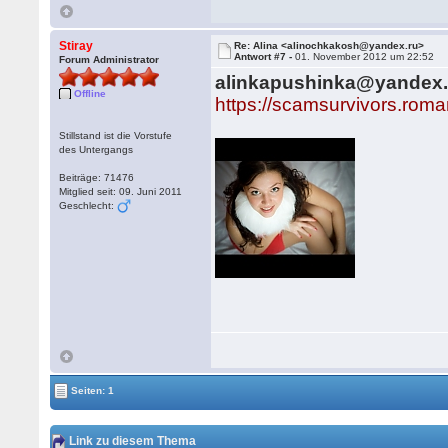
Stiray
Re: Alina <alinochkakosh@yandex.ru>
Antwort #7 -
01. November 2012 um 22:52
Forum Administrator
alinkapushinka@yandex.
Offline
https://scamsurvivors.rom
Stillstand ist die Vorstufe
des Untergangs
Beiträge: 71476
Mitglied seit: 09. Juni 2011
Geschlecht:
Seiten: 1
Link zu diesem Thema