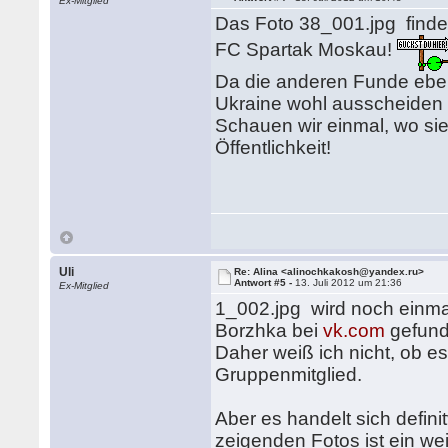
Ex-Mitglied
Das Foto 38_001.jpg finde
FC Spartak Moskau!
Da die anderen Funde eben
Ukraine wohl ausscheiden u
Schauen wir einmal, wo sie 
Öffentlichkeit!
Uli
Re: Alina <alinochkakosh@yandex.ru>
Antwort #5 -
13. Juli 2012 um 21:36
Ex-Mitglied
1_002.jpg wird noch einmal
Borzhka bei
vk.com
gefunde
Daher weiß ich nicht, ob e
Gruppenmitglied.
Aber es handelt sich defini
zeigenden Fotos ist ein we