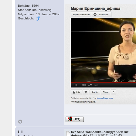
Beiträge: 3564
Standort: Braunschweig
Mitglied seit: 13. Januar 2009
Geschlecht:
ICQ
Uli
Re: Alina <alinochkakosh@yandex.ru>
Antwort #4 -
13. Juli 2012 um 10:45