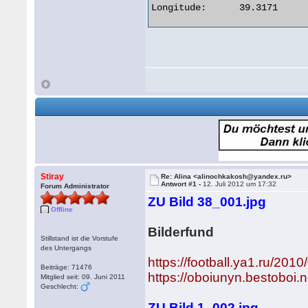
Longitude:	39.3171 

Stiray
Re: Alina <alinochkakosh@yandex.ru>
Antwort #1 -
12. Juli 2012 um 17:32
Forum Administrator
ZU Bild 38_001.jpg
Offline
Bilderfund
Stillstand ist die Vorstufe
des Untergangs
https://football.ya1.ru/2010
Beiträge: 71476
https://oboiunyn.bestoboi.n
Mitglied seit: 09. Juni 2011
Geschlecht:
ZU Bild 1_002.jpg