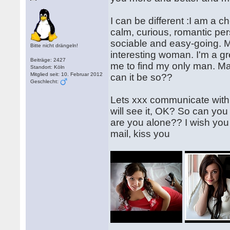
I can be different :I am a 
calm, curious, romantic per
sociable and easy-going. M
Bitte nicht drängeln!
interesting woman. I'm a gre
Beiträge: 2427
me to find my only man. Ma
Standort: Köln
Mitglied seit: 10. Februar 2012
can it be so??
Geschlecht:
Lets xxx communicate with
will see it, OK? So can yo
are you alone?? I wish you 
mail, kiss you