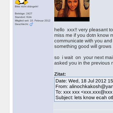
Bitte nicht drängeln!
Beiträge: 2427
Standort: Köln
Mitglied seit: 10. Februar 2012
Geschlecht:
hello xxx!! very pleasant 
miss me if you dotn know me 
communicate with you and t
something good will grows
so i wait on your next mai
asked you in the previous 
Zitat:
Date: Wed, 18 Jul 2012 1
From: alinochkakosh@yan
To: xxx xxx <xxx.xxx@xxx
Subject: lets know ecah oth