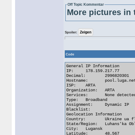
Off Topic Kommentar
More pictures in 
Spoiler:
Code
General IP Information

IP:	178.159.217.77

Decimal:	2996820301

Hostname:	pool.luga.net.ua

ISP:	ARTA

Organization:	ARTA

Services:	None detected

Type:	Broadband

Assignment:	Dynamic IP

Blacklist:

Geolocation Information

Country:	Ukraine ua flag

State/Region:	Luhans'ka Oblast'

City:	Lugansk

Latitude:	48.567
