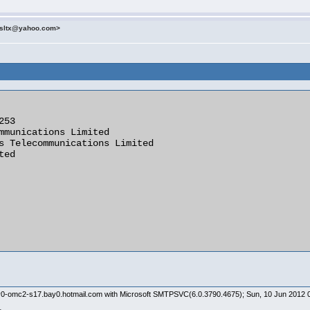
esltx@yahoo.com>
y0-omc2-s17.bay0.hotmail.com with Microsoft SMTPSVC(6.0.3790.4675); Sun, 10 Jun 2012 