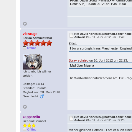
From: David Gough <onesltx@hotmail.com
Date: Sun, 10 Jun 2012 00:11:38 -1000
vierauge
Re: David <onesltx@hotmail.com> <on
Antwort #3 -
11. Juni 2012 um 01:40
Forum Administrator
Zitat:
Offline
I bin ursprünglich aus Manchester, England
Stiray schrieb
on 10. Juni 2012 um 22:23:
Mail über Nigeria
Ich tu nix. Ich will nur
spielen.
Die Wortwahl ist natürlich "klasse". Die F
Beiträge: 11144
Standort: Toronto
Mitglied seit: 28. März 2010
Geschlecht:
zapparella
Re: David <onesltx@hotmail.com> <on
Antwort #4 -
11. Juni 2012 um 09:25
General Counsel
Offline
Mit der gleichen Hotmail-ID hat er auch e