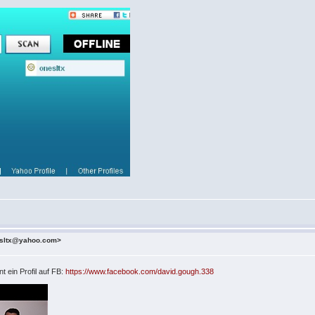
esltx@yahoo.com>
t ein Profil auf FB:
https://www.facebook.com/david.gough.338