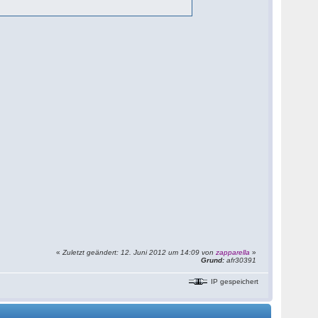
«
Zuletzt geändert: 12. Juni 2012 um 14:09 von
zapparella
»
Grund:
afr30391
IP gespeichert