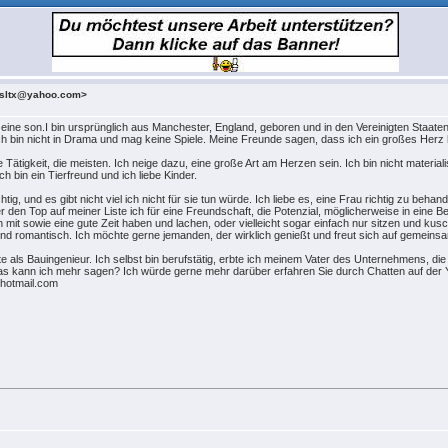
esltx@yahoo.com>
 eine son.I bin ursprünglich aus Manchester, England, geboren und in den Vereinigten Staaten
Ich bin nicht in Drama und mag keine Spiele. Meine Freunde sagen, dass ich ein großes Herz 
ede Tätigkeit, die meisten. Ich neige dazu, eine große Art am Herzen sein. Ich bin nicht mate
h bin ein Tierfreund und ich liebe Kinder.
tig, und es gibt nicht viel ich nicht für sie tun würde. Ich liebe es, eine Frau richtig zu be
er den Top auf meiner Liste ich für eine Freundschaft, die Potenzial, möglicherweise in eine
mit sowie eine gute Zeit haben und lachen, oder vielleicht sogar einfach nur sitzen und kusch
d romantisch. Ich möchte gerne jemanden, der wirklich genießt und freut sich auf gemeinsa
te als Bauingenieur. Ich selbst bin berufstätig, erbte ich meinem Vater des Unternehmens, di
as kann ich mehr sagen? Ich würde gerne mehr darüber erfahren Sie durch Chatten auf der 
hotmail.com