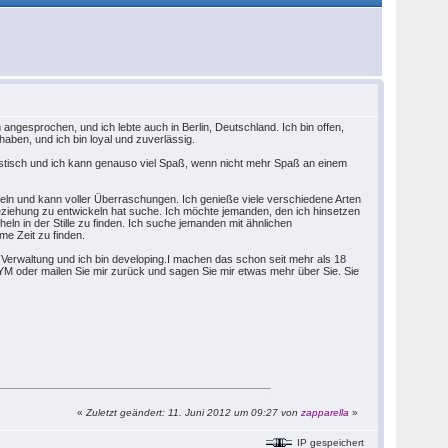
 angesprochen, und ich lebte auch in Berlin, Deutschland. Ich bin offen,
haben, und ich bin loyal und zuverlässig.
rialistisch und ich kann genauso viel Spaß, wenn nicht mehr Spaß an einem
handeln und kann voller Überraschungen. Ich genieße viele verschiedene Arten
 Beziehung zu entwickeln hat suche. Ich möchte jemanden, den ich hinsetzen
eln in der Stille zu finden. Ich suche jemanden mit ähnlichen
me Zeit zu finden.
e Verwaltung und ich bin developing.I machen das schon seit mehr als 18
YM oder mailen Sie mir zurück und sagen Sie mir etwas mehr über Sie. Sie
«
Zuletzt geändert: 11. Juni 2012 um 09:27 von
zapparella
»
IP gespeichert