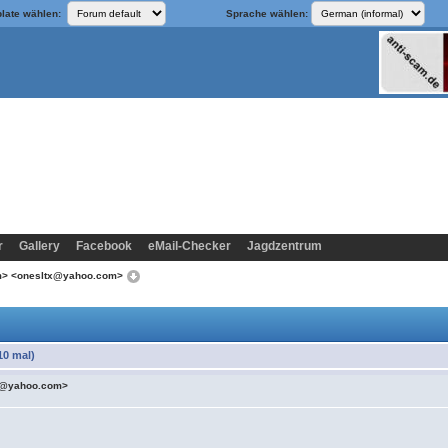
late wählen:
Sprache wählen:
r
Gallery
Facebook
eMail-Checker
Jagdzentrum
om> <onesltx@yahoo.com>
10 mal)
tx@yahoo.com>