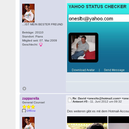
...IST MEIN BESTER FREUND
Beiträge: 20110
Standort: Pians
Mitglied seit: 07. Mai 2009
Geschlecht:
zapparella
Re: David <onesltx@hotmail.com> <on
Antwort #5 -
11. Juni 2012 um 09:32
General Counsel
Offline
Des weiteren gibt es mit dem Hotmail-Accoun