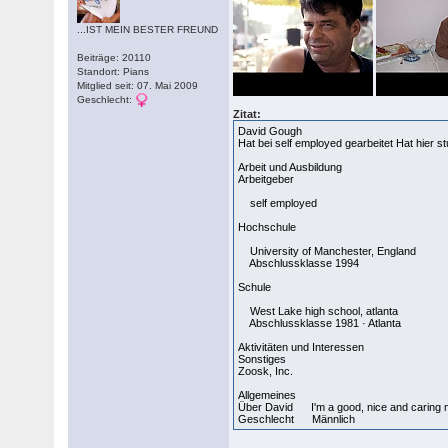
...IST MEIN BESTER FREUND
Beiträge: 20110
Standort: Pians
Mitglied seit: 07. Mai 2009
Geschlecht:
Zitat:
David Gough
Hat bei self employed gearbeitet Hat hier 
Arbeit und Ausbildung
Arbeitgeber
self employed
Hochschule
University of Manchester, England
Abschlussklasse 1994
Schule
West Lake high school, atlanta
Abschlussklasse 1981 · Atlanta
Aktivitäten und Interessen
Sonstiges
Zoosk, Inc.
Allgemeines
Über David I'm a good, nice and caring man 
Geschlecht Männlich