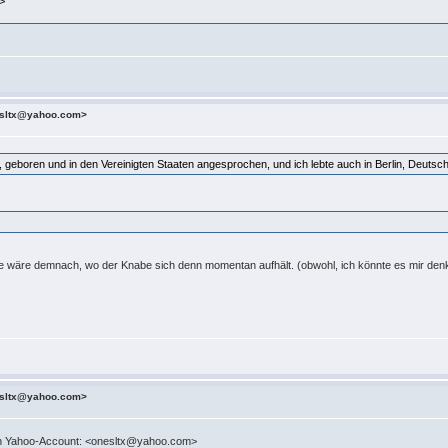
>
esltx@yahoo.com>
, geboren und in den Vereinigten Staaten angesprochen, und ich lebte auch in Berlin, Deutsch
rage wäre demnach, wo der Knabe sich denn momentan aufhält. (obwohl, ich könnte es mir de
esltx@yahoo.com>
inen Yahoo-Account: <onesltx@yahoo.com>