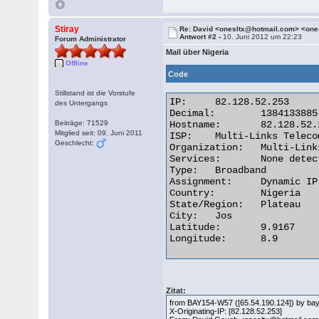
Stiray
Re: David <onesltx@hotmail.com> <on
Antwort #2 -
10. Juni 2012 um 22:23
Forum Administrator
Mail über Nigeria
Offline
Code
Stillstand ist die Vorstufe
IP:	82.128.52.253

des Untergangs
Decimal:	1384133885

Beiträge: 71529
Hostname:	82.128.52.253

Mitglied seit: 09. Juni 2011
ISP:	Multi-Links Telecommunications Limited

Geschlecht:
Organization:	Multi-Links Telecommunications Limited

Services:	None detected

Type:	Broadband

Assignment:	Dynamic IP

Country:	Nigeria

State/Region:	Plateau

City:	Jos

Latitude:	9.9167

Longitude:	8.9 

Zitat:
from BAY154-W57 ([65.54.190.124]) by ba
X-Originating-IP: [82.128.52.253]