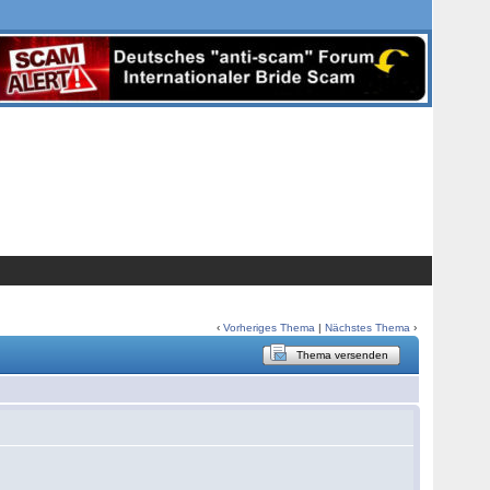
‹
Vorheriges Thema
|
Nächstes Thema
›
Thema versenden