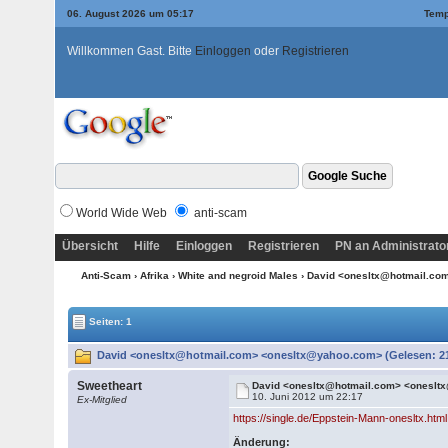
06. August 2026 um 05:17
Temp
Willkommen Gast. Bitte
Einloggen
oder
Registrieren
World Wide Web
anti-scam
Übersicht
Hilfe
Einloggen
Registrieren
PN an Administrato
Anti-Scam
›
Afrika
›
White and negroid Males
› David <onesltx@hotmail.c
Seiten: 1
David <onesltx@hotmail.com> <onesltx@yahoo.com> (Gelesen: 2
Sweetheart
David <onesltx@hotmail.com> <onesl
10. Juni 2012 um 22:17
Ex-Mitglied
https://single.de/Eppstein-Mann-onesltx.html
Änderung: