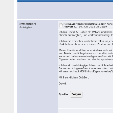
Sweetheart
Re: David <onesltx@hotmail.com> <on
Antwort #1 -
10. Juni 2012 um 22:19
Ex-Mitglied
Ich bin David, 50 Jahre alt, Witwer und habe
ehrlich, fürsorglich, und vertrauenswürdig. 
Ich bin ein Forscher und ich bin offen für j
Park haben als in einem feinen Restaurant. Ic
Meine Familie und Freunde sind mir sehr wich
von Musik, und ich gebe es zu. Land ist unt
kann und haben einen intelligenten Gespräch 
Eigenschaften suchen und das ist spontan un
Ich bin ein unabhängiger Mann und ich arbei
Jahre und ich genießen, tun es trotzdem. W
können mich auf MSN hinzufügen: onesltx@
Mit freundlichen Grüßen,
David.
Spoiler: