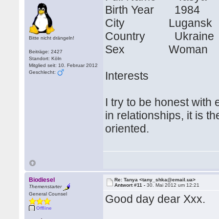
Birth Year 1984
City Lugansk
Country Ukraine
Bitte nicht drängeln!
Sex Woman
Beiträge: 2427
Standort: Köln
Mitglied seit: 10. Februar 2012
Geschlecht:
Interests
I try to be honest wit
in relationships, it is t
oriented.
Biodiesel
Re: Tanya <tany_shka@email.ua>
Antwort #11 -
30. Mai 2012 um 12:21
Themenstarter
General Counsel
Good day dear Xxx.
Offline