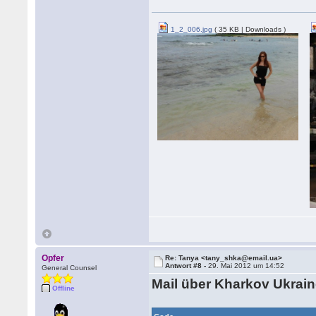
1_2_006.jpg
( 35 KB | Downloads )
Opfer
Re: Tanya <tany_shka@email.ua>
Antwort #8 -
29. Mai 2012 um 14:52
General Counsel
Mail über Kharkov Ukrai
Offline