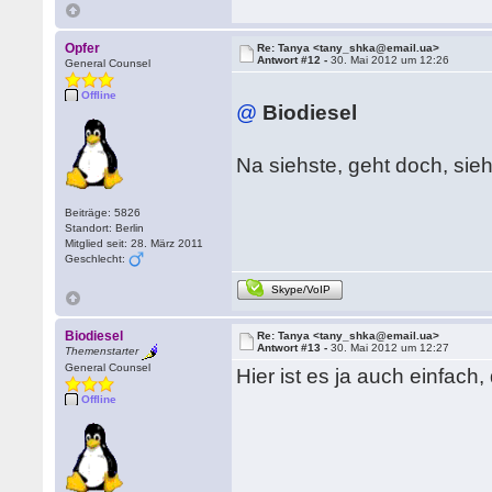
Opfer
Re: Tanya <tany_shka@email.ua>
Antwort #12 -
30. Mai 2012 um 12:26
General Counsel
Offline
@
Biodiesel
Na siehste, geht doch, sie
Beiträge: 5826
Standort: Berlin
Mitglied seit: 28. März 2011
Geschlecht:
Skype/VoIP
Biodiesel
Re: Tanya <tany_shka@email.ua>
Antwort #13 -
30. Mai 2012 um 12:27
Themenstarter
General Counsel
Hier ist es ja auch einfach
Offline