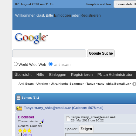
07. August 2026 um 11:15
Template wählen:
Willkommen Gast. Bitte
Einloggen
oder
Registrieren
World Wide Web
anti-scam
Übersicht
Hilfe
Einloggen
Registrieren
PN an Administrator
Anti-Scam
›
Ukraine
›
Ukrainische Scammer
› Tanya <tany_shka@email.ua>
Seiten:
[1]
2
Tanya <tany_shka@email.ua> (Gelesen: 5678 mal)
Biodiesel
Tanya <tany_shka@email.ua>
26. Mai 2012 um 10:22
Themenstarter
General Counsel
Spoiler:
Offline