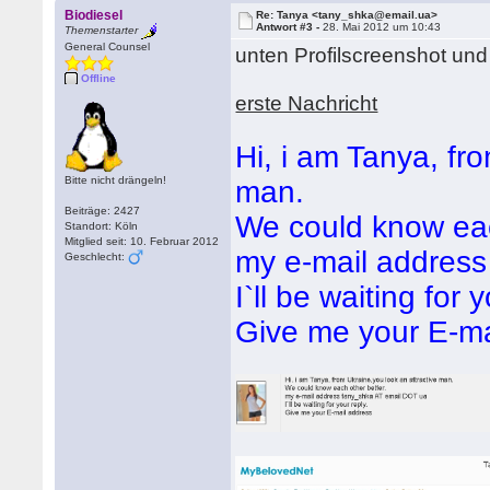
Biodiesel
Re: Tanya <tany_shka@email.ua>
Antwort #3 -
28. Mai 2012 um 10:43
Themenstarter
General Counsel
unten Profilscreenshot und
Offline
erste Nachricht
Hi, i am Tanya, fr
Bitte nicht drängeln!
man.
Beiträge: 2427
We could know eac
Standort: Köln
Mitglied seit: 10. Februar 2012
my e-mail address
Geschlecht:
I`ll be waiting for 
Give me your E-ma