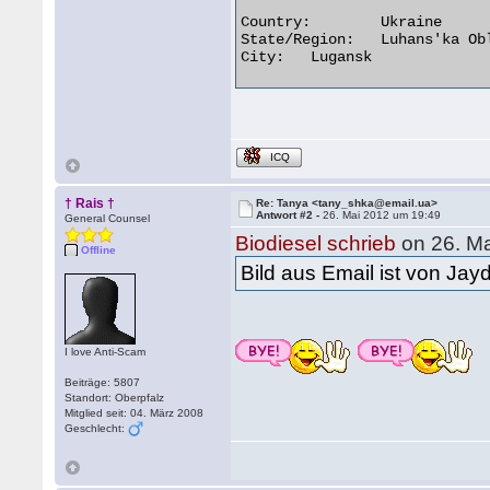
Country:	Ukraine

State/Region:	Luhans'ka Oblast'

City:	Lugansk 

ICQ
† Rais †
Re: Tanya <tany_shka@email.ua>
Antwort #2 -
26. Mai 2012 um 19:49
General Counsel
Biodiesel schrieb
on 26. Ma
Offline
Bild aus Email ist von Jay
I love Anti-Scam
Beiträge: 5807
Standort: Oberpfalz
Mitglied seit: 04. März 2008
Geschlecht: