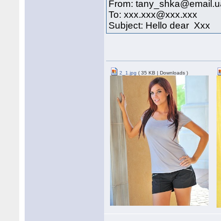
From: tany_shka@email.u
To: xxx.xxx@xxx.xxx
Subject: Hello dear Xxx
2_1.jpg
( 35 KB | Downloads )