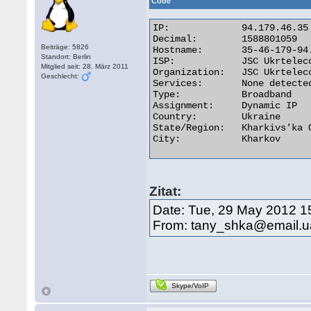
Code
IP:	        94.179.46.35

Decimal:	1588801059

Beiträge: 5826
Hostname:	35-46-179-94.pool.ukrtel.net

Standort: Berlin
ISP:	        JSC Ukrtelecom

Mitglied seit: 28. März 2011
Organization:	JSC Ukrtelecom

Geschlecht:
Services:	None detected

Type:	        Broadband

Assignment:	Dynamic IP

Country:	Ukraine

State/Region:	Kharkivs'ka Oblast'

City:	        Kharkov 

Zitat:
Date: Tue, 29 May 2012 1
From: tany_shka@email.u
Skype/VoIP