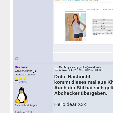
Biodiesel
Re: Tanya <tany_shka@email.ua>
Antwort #4 -
29. Mai 2012 um 13:12
Themenstarter
General Counsel
Dritte Nachricht
kommt dieses mal aus K
Offline
Auch der Stil hat sich g
Abchecker übergeben.
Hello dear Xxx
Bitte nicht drängeln!
Beiträge: 2427