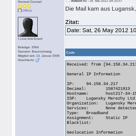
Antwort #1 -
26. Mai 2012 um 10:57
General Counsel
Die Mail kam aus Lugansk,
Offline
Zitat:
Date: Sat, 26 May 2012 1
I Love Anti-Scam!
Beiträge: 3564
Standort: Braunschweig
Code
Mitglied seit: 13. Januar 2009
Geschlecht:
Received: from [94.158.34.21
General IP Information

IP:	94.158.34.217

Decimal:	1587421913

Hostname:	host217-34-158-94.lds.net.ua

ISP:	Lugansky Merezhy Ltd.

Organization:	Lugansky Merezhy Ltd.

Services:	None detected

Type:	Broadband

Assignment:	Static IP

Blacklist:

Geolocation Information
