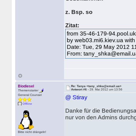
z. Bsp. so
Zitat:
from 35-46-179-94.pool.ukr
by web03.mi6.kiev.ua wit
Date: Tue, 29 May 2012 1
From: tany_shka@email.u
Biodiesel
Re: Tanya <tany_shka@email.ua>
Antwort #6 -
29. Mai 2012 um 13:56
Themenstarter
General Counsel
@ Stiray
Offline
Danke für die Bedienungsa
nur von den Admins durchg
Bitte nicht drängeln!