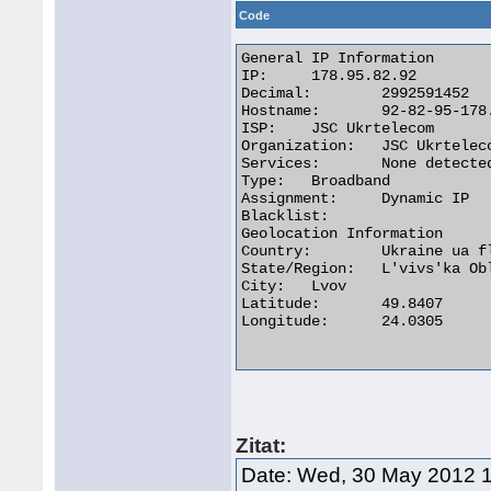
Code
General IP Information

IP:	178.95.82.92

Decimal:	2992591452

Hostname:	92-82-95-178.pool.ukrtel.net

ISP:	JSC Ukrtelecom

Organization:	JSC Ukrtelecom

Services:	None detected

Type:	Broadband

Assignment:	Dynamic IP

Blacklist:

Geolocation Information

Country:	Ukraine ua flag

State/Region:	L'vivs'ka Oblast'

City:	Lvov

Latitude:	49.8407

Longitude:	24.0305

Zitat:
Date: Wed, 30 May 2012 