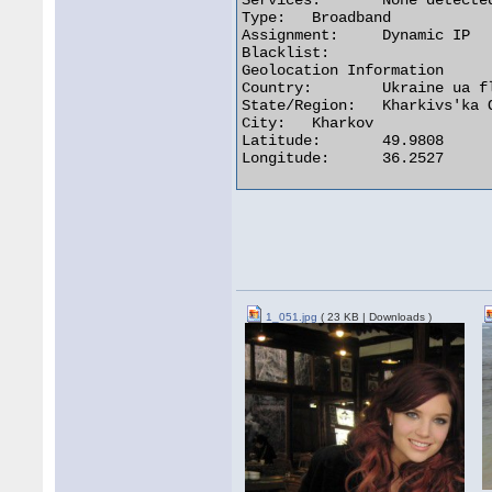
Services:	None detected

Type:	Broadband

Assignment:	Dynamic IP

Blacklist:

Geolocation Information

Country:	Ukraine ua flag

State/Region:	Kharkivs'ka Oblast'

City:	Kharkov

Latitude:	49.9808

Longitude:	36.2527 

1_051.jpg
( 23 KB | Downloads )