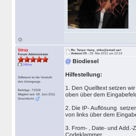
Stiray
Re: Tanya <tany_shka@email.ua>
Antwort #5 -
29. Mai 2012 um 13:23
Forum Administrator
@
Biodiesel
Offline
Hilfestellung:
Stillstand ist die Vorstufe
des Untergangs
1. Den Quelltext setzen wir
Beiträge: 71529
oben über dem Eingabefeld
Mitglied seit: 09. Juni 2011
Geschlecht:
2. Die IP- Auflösung setze
von links über dem Eingabe
3. From- , Date- und Add.-Z
Codeklammer.