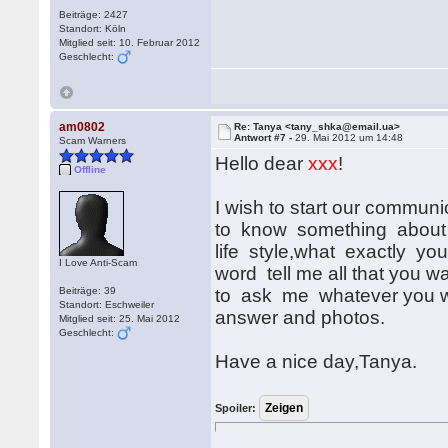
Beiträge: 2427
Standort: Köln
Mitglied seit: 10. Februar 2012
Geschlecht:
am0802
Re: Tanya <tany_shka@email.ua>
Antwort #7 -
29. Mai 2012 um 14:48
Scam Warners
Hello dear
xxx
!
Offline
I wish to start our communi
to know something about 
life style,what exactly y
I Love Anti-Scam
word tell me all that you w
Beiträge: 39
to ask me whatever you wa
Standort: Eschweiler
answer and photos.
Mitglied seit: 25. Mai 2012
Geschlecht:
Have a nice day,Tanya.
Spoiler: