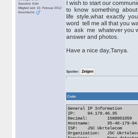
I wish to start our communi
Standort: Köln
Mitglied seit: 10. Februar 2012
to know something about 
Geschlecht:
life style,what exactly y
word tell me all that you w
to ask me whatever you wa
answer and photos.
Have a nice day,Tanya.
Spoiler:
Code
General IP Information

IP:	94.179.46.35

Decimal:	1588801059

Hostname:	35-46-179-94.pool.ukrtel.net

ISP:	JSC Ukrtelecom

Organization:	JSC Ukrtelecom
