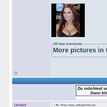
Off Topic Kommentar
More pictures in 
LeChuck
Re: Tanya <tany_shka@email.ua>