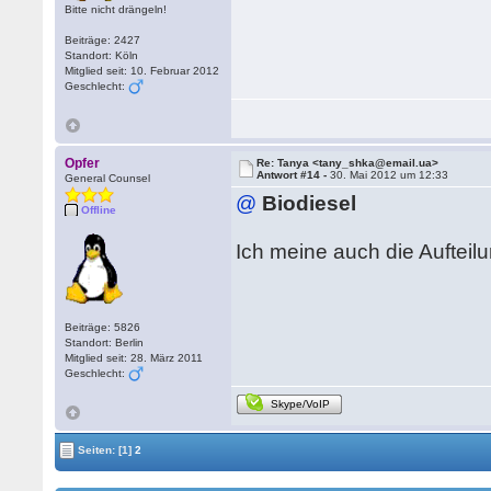
Bitte nicht drängeln!
Beiträge: 2427
Standort: Köln
Mitglied seit: 10. Februar 2012
Geschlecht:
Opfer
Re: Tanya <tany_shka@email.ua>
Antwort #14 -
30. Mai 2012 um 12:33
General Counsel
@
Biodiesel
Offline
Ich meine auch die Aufteilun
Beiträge: 5826
Standort: Berlin
Mitglied seit: 28. März 2011
Geschlecht:
Skype/VoIP
Seiten:
[1]
2