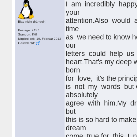
I am incredibly happ
your
attention.Also would 
Bitte nicht drängeln!
time
Beiträge: 2427
Standort: Köln
as we need to know how
Mitglied seit: 10. Februar 2012
Geschlecht:
our
letters could help u
heart.That's my deep wi
born
for love, it's the princ
is not my words but w
absolutely
agree with him.My dre
but
this is so hard to mak
dream
come true,for this I n