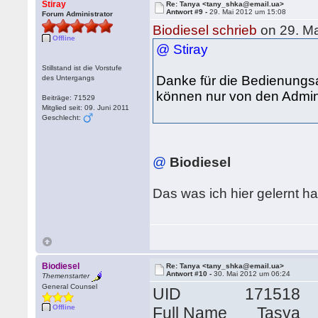
Stiray
Re: Tanya <tany_shka@email.ua>
Antwort #9 -
29. Mai 2012 um 15:08
Forum Administrator
Biodiesel schrieb
on 29. Ma
Offline
@ Stiray
Stillstand ist die Vorstufe
Danke für die Bedienungs
des Untergangs
können nur von den Admin
Beiträge: 71529
Mitglied seit: 09. Juni 2011
Geschlecht:
@
Biodiesel
Das was ich hier gelernt h
Biodiesel
Re: Tanya <tany_shka@email.ua>
Antwort #10 -
30. Mai 2012 um 06:24
Themenstarter
General Counsel
UID 171518
Offline
Full Name Tasya