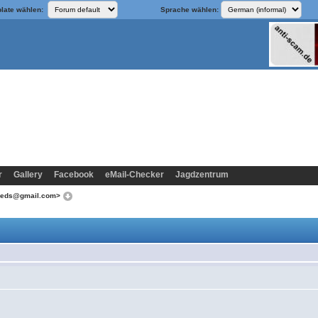
late wählen:
Sprache wählen:
r
Gallery
Facebook
eMail-Checker
Jagdzentrum
loveds@gmail.com>