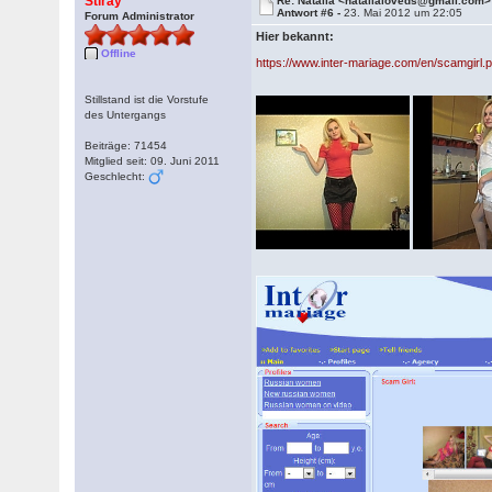
Stiray
Re: Natalia <natalialoveds@gmail.com>
Antwort #6 -
23. Mai 2012 um 22:05
Forum Administrator
Hier bekannt:
Offline
https://www.inter-mariage.com/en/scamgirl.
Stillstand ist die Vorstufe
des Untergangs
Beiträge: 71454
Mitglied seit: 09. Juni 2011
Geschlecht: