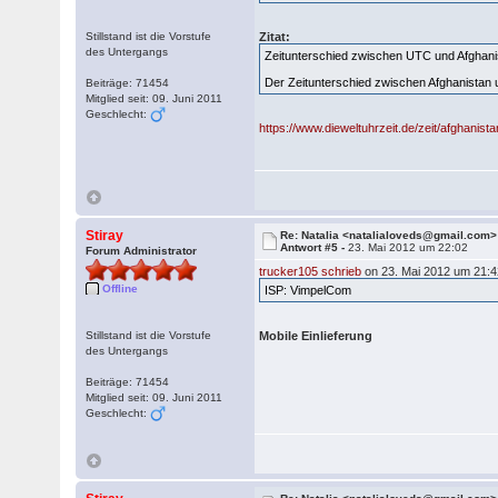
Stillstand ist die Vorstufe
Zitat:
des Untergangs
Zeitunterschied zwischen UTC und Afghani
Der Zeitunterschied zwischen Afghanistan
Beiträge: 71454
Mitglied seit: 09. Juni 2011
Geschlecht:
https://www.dieweltuhrzeit.de/zeit/afghanista
Stiray
Re: Natalia <natalialoveds@gmail.com>
Antwort #5 -
23. Mai 2012 um 22:02
Forum Administrator
trucker105 schrieb
on 23. Mai 2012 um 21:4
Offline
ISP: VimpelCom
Stillstand ist die Vorstufe
Mobile Einlieferung
des Untergangs
Beiträge: 71454
Mitglied seit: 09. Juni 2011
Geschlecht: