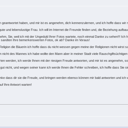
hnen geantwortet haben, und mir ist es angenehm, dich kennenzulernen, und ich hoffe dass w
e gute und lebenslustige Frau. Ich will im Internet die Freunde finden und, die Beziehung auf
ehm, Sie, weil ich mit der Ungeduld Ihrer Fotos wartete, noch einmal Danke zu sehen!!! Ich
so sandten Ihre bemerkenswerten Fotos, ok ab? Danke im Voraus!
ligion die Bäuerin ich hoffe dass du nicht wessen gegen meine der Religionen nicht wirst s
en nicht des Mannes ich habe wollte den Mann aber in meiner Stadt viele Rauschgiftsüchtigen
rten werden, ich werde Ihnen mit der riesigen Freude antworten, und mir ist es angenehm, s
ut nicht, und wegen seiner kann ich werde Ihnen die Fehler schreiben, ich hoffe dass Sie s
nke dass dir sie die Freude, und bringen werden ebenso können mir bald antworten und ich 
uf Ihre Antwort warten!