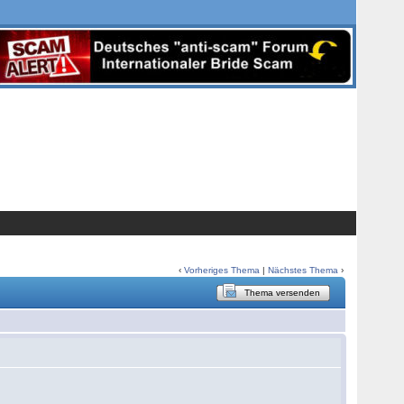
‹
Vorheriges Thema
|
Nächstes Thema
›
Thema versenden