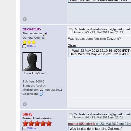
trucker105
Re: Natalia <natalialoveds@gmail.com>
Antwort #3 -
23. Mai 2012 um 21:43
Themenstarter
General Counsel
Was ist das denn fuer eine Zeitzone?
Zitat:
Offline
Wed, 23 May 2012 12:10:36 -0700 (PDT)
Date: Wed, 23 May 2012 23:19:22 +0430
I Love Anti-Scam!
Beiträge: 10869
Standort: Aachen
Mitglied seit: 22. August 2011
Geschlecht:
Stiray
Re: Natalia <natalialoveds@gmail.com>
Antwort #4 -
23. Mai 2012 um 22:01
Forum Administrator
trucker105 schrieb
on 23. Mai 2012 um 21:4
Offline
Was ist das denn fuer eine Zeitzone?