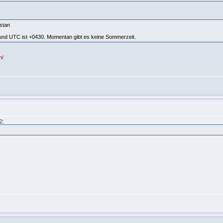
stan
 und UTC ist +0430. Momentan gibt es keine Sommerzeit.
n/
2: