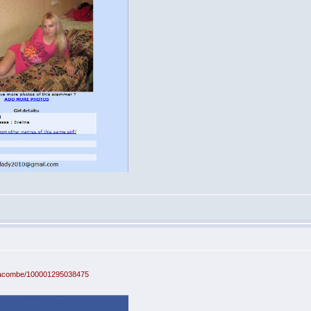
a-Lacombe/100001295038475