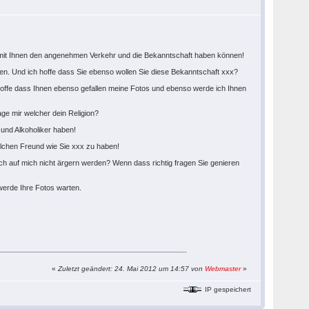
ir mit Ihnen den angenehmen Verkehr und die Bekanntschaft haben können!
bauen. Und ich hoffe dass Sie ebenso wollen Sie diese Bekanntschaft xxx?
 hoffe dass Ihnen ebenso gefallen meine Fotos und ebenso werde ich Ihnen
age mir welcher dein Religion?
 und Alkoholiker haben!
olchen Freund wie Sie xxx zu haben!
ich auf mich nicht ärgern werden? Wenn dass richtig fragen Sie genieren
werde Ihre Fotos warten.
«
Zuletzt geändert: 24. Mai 2012 um 14:57 von
Webmaster
»
IP gespeichert