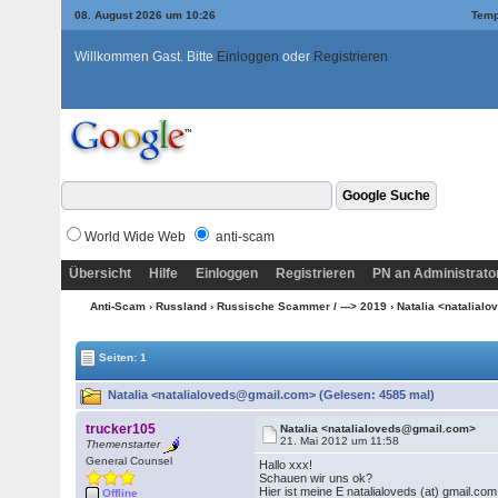
08. August 2026 um 10:26
Temp
Willkommen Gast. Bitte
Einloggen
oder
Registrieren
World Wide Web
anti-scam
Übersicht
Hilfe
Einloggen
Registrieren
PN an Administrato
Anti-Scam
›
Russland
›
Russische Scammer / ---> 2019
› Natalia <natalia
Seiten: 1
Natalia <natalialoveds@gmail.com> (Gelesen: 4585 mal)
trucker105
Natalia <natalialoveds@gmail.com>
21. Mai 2012 um 11:58
Themenstarter
General Counsel
Hallo xxx!
Schauen wir uns ok?
Hier ist meine E natalialoveds (at) gmail.com
Offline