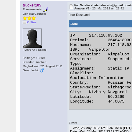
trucker105
Re: Natalia <natalialoveds@gmail.com>
Antwort #2 -
23. Mai 2012 um 21:42
Themenstarter
General Counsel
über Russland
Offline
Code
IP:	217.118.93.102

Decimal:	3648413030

Hostname:	217.118.93.102

ISP:	VimpelCom

I Love Anti-Scam!
Organization:	VimpelCom

Beiträge: 10869
Services:	Suspected network sharing device

Standort: Aachen
Type:

Mitglied seit: 22. August 2011
Assignment:	Static IP

Geschlecht:
Blacklist:

Geolocation Information

Country:	Russian Federation ru flag

State/Region:	Nizhegorod

City:	Nizhniy Novgorod

Latitude:	56.3269

Longitude:	44.0075 

Zitat:
Wed, 23 May 2012 12:10:36 -0700 (PDT)
Date: Wed, 23 May 2012 23:19:22 +0430