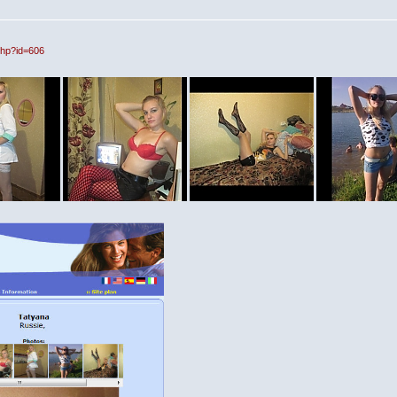
php?id=606