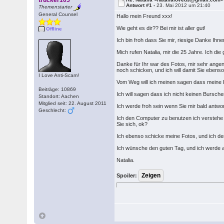
trucker105
Antwort #1 -
23. Mai 2012 um 21:40
Themenstarter
General Counsel
Hallo mein Freund xxx!
Wie geht es dir?? Bei mir ist aller gut!
Offline
Ich bin froh dass Sie mir, riesige Danke I
Mich rufen Natalia, mir die 25 Jahre. Ich di
Danke für Ihr war des Fotos, mir sehr angen
noch schicken, und ich will damit Sie eben
I Love Anti-Scam!
Vom Weg will ich meinen sagen dass meine Re
Beiträge: 10869
Ich will sagen dass ich nicht keinen Bursch
Standort: Aachen
Mitglied seit: 22. August 2011
Ich werde froh sein wenn Sie mir bald antwo
Geschlecht:
Ich den Computer zu benutzen ich verstehe g
Sie sich, ok?
Ich ebenso schicke meine Fotos, und ich de
Ich wünsche den guten Tag, und ich werde a
Natalia.
Spoiler: