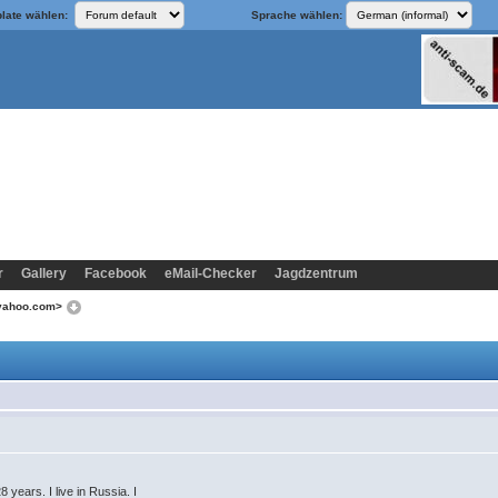
late wählen:
Sprache wählen:
r
Gallery
Facebook
eMail-Checker
Jagdzentrum
@yahoo.com>
years. I live in Russia. I