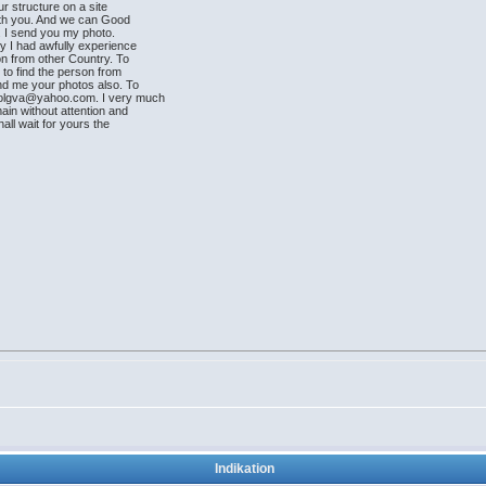
ur structure on a site
with you. And we can Good
. I send you my photo.
y I had awfully experience
on from other Country. To
 to find the person from
end me your photos also. To
evolgva@yahoo.com. I very much
ain without attention and
hall wait for yours the
Indikation