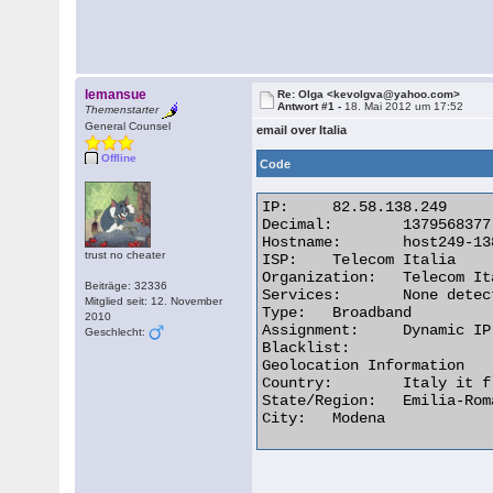
lemansue
Re: Olga <kevolgva@yahoo.com>
Antwort #1 -
18. Mai 2012 um 17:52
Themenstarter
General Counsel
email over Italia
Offline
Code
IP:	82.58.138.249

Decimal:	1379568377

Hostname:	host249-138-dynamic.58-82-r.retail.telecomitalia.it

trust no cheater
ISP:	Telecom Italia

Organization:	Telecom Italia

Beiträge: 32336
Services:	None detected

Mitglied seit: 12. November
Type:	Broadband

2010
Assignment:	Dynamic IP

Geschlecht:
Blacklist:

Geolocation Information

Country:	Italy it flag

State/Region:	Emilia-Romagna

City:	Modena 
