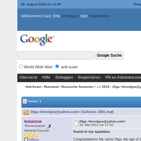
06. August 2026 um 14:09
Temp
Willkommen Gast. Bitte
Einloggen
oder
Registrieren
World Wide Web
anti-scam
Übersicht
Hilfe
Einloggen
Registrieren
PN an Administrato
Anti-Scam
›
Russland
›
Russische Scammer / ---> 2019
› Olga <kevolgva
Seiten: 1
Olga <kevolgva@yahoo.com> (Gelesen: 2091 mal)
lemansue
Olga <kevolgva@yahoo.com>
18. Mai 2012 um 17:52
Themenstarter
General Counsel
found in my spambox
Congratulations! My name Olga. My age of 28 
Offline