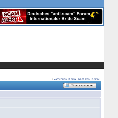
‹
Vorheriges Thema
|
Nächstes Thema
›
Thema versenden