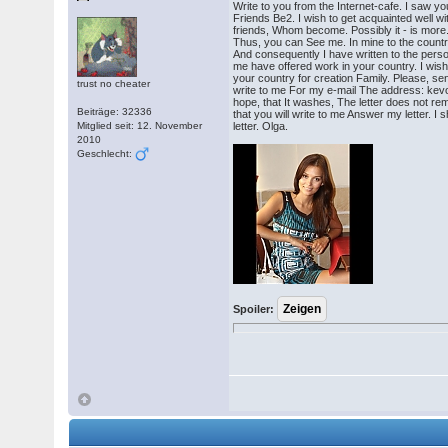
Write to you from the Internet-cafe. I saw yo
Friends Be2. I wish to get acquainted well 
friends, Whom become. Possibly it - is more
Thus, you can See me. In mine to the countr
And consequently I have written to the pers
me have offered work in your country. I wish
your country for creation Family. Please, s
trust no cheater
write to me For my e-mail The address: k
hope, that It washes, The letter does not rem
Beiträge: 32336
that you will write to me Answer my letter. I s
Mitglied seit: 12. November
letter. Olga.
2010
Geschlecht:
Spoiler: