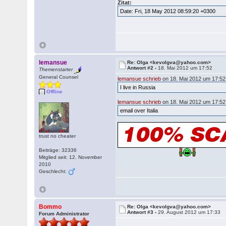
Zitat:
Date: Fri, 18 May 2012 08:59:20 +0300
lemansue
Re: Olga <kevolgva@yahoo.com>
Antwort #2 -
18. Mai 2012 um 17:52
Themenstarter
General Counsel
lemansue schrieb
on 18. Mai 2012 um 17:52
I live in Russia
Offline
lemansue schrieb
on 18. Mai 2012 um 17:52
email over Italia
trust no cheater
Beiträge: 32336
Mitglied seit: 12. November
2010
Geschlecht:
Bommo
Re: Olga <kevolgva@yahoo.com>
Antwort #3 -
29. August 2012 um 17:33
Forum Administrator