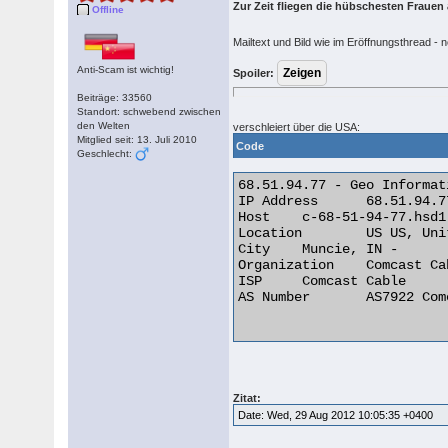
Zur Zeit fliegen die hübschesten Frauen
Offline
Mailtext und Bild wie im Eröffnungsthread - 
Anti-Scam ist wichtig!
Spoiler:
Beiträge: 33560
Standort: schwebend zwischen
den Welten
verschleiert über die USA:
Mitglied seit: 13. Juli 2010
Code
Geschlecht:
68.51.94.77 - Geo Informati
IP Address 	68.51.94.77

Host 	c-68-51-94-77.hsd1.in.comcast.net

Location 	US US, United States

City 	Muncie, IN -

Organization 	Comcast Cable

ISP 	Comcast Cable

AS Number 	AS7922 Comcast Cable Communications, Inc.

Zitat:
Date: Wed, 29 Aug 2012 10:05:35 +0400