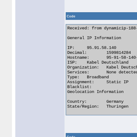
Code
Received: from dynamicip-188
General IP Information

IP:	95.91.58.140

Decimal:	1599814284

Hostname:	95-91-58-140-dynip.superkabel.de

ISP:	Kabel Deutschland

Organization:	Kabel Deutschland

Services:	None detected

Type:	Broadband

Assignment:	Static IP

Blacklist:

Geolocation Information

Country:	Germany

State/Region:	Thuringen 
