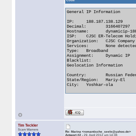
Code
General IP Information

IP:	188.187.138.129

Decimal:	3166407297

Hostname:	dynamicip-188-187-138-129.pppoe.yola.ertelecom.ru

ISP:	CJSC ER-Telecom Holding

Organization:	CJSC Company ER-Telecom Yoshkar-Ola

Services:	None detected

Type:	Broadband

Assignment:	Dynamic IP

Blacklist:

Geolocation Information

Country:	Russian Federation

State/Region:	Mariy-El

City:	Yoshkar-ola 

ICQ
Tim Teckler
Scam Warners
Re: Marina <romantische_seele@yahoo.de>
Antwort #2 -
29. April 2012 um 14:36