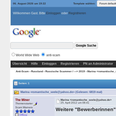
06. August 2026 um 19:22
Template wählen:
Willkommen Gast. Bitte
Einloggen
oder
Registrieren
World Wide Web
anti-scam
Übersicht
Hilfe
Einloggen
Registrieren
PN an Administrator
Anti-Scam
›
Russland
›
Russische Scammer / ---> 2019
› Marina <romantische
Seiten: 1
Marina <romantische_seele@yahoo.de> (Gelesen: 6819 mal)
The Miner
Marina <romantische_seele@yahoo.de>
25. April 2012 um 08:41
Themenstarter
Scam Warners
Weitere "Bewerberinnen"
Offline