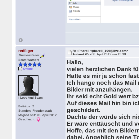
redfeger
Re: Pharell <pharell_100@live.com>
Antwort #5 -
08. April 2012 um 13:30
Themenstarter
Scam Warners
Hallo,
vielen herzlichen Dank f
Offline
Hatte es mir ja schon fas
Ich hänge noch das Mail
Bilder mit anzuhängen.
Ihr seid echt Gold wert b
I Love Anti-Scam
Auf dieses Mail hin bin 
Beiträge: 2
geschildert.
Standort: Freudenstadt
Mitglied seit: 08. April 2012
Dachte der würde sich ni
Geschlecht:
Er wäre enttäuscht und v
Hoffe, das mit den Bildern
dabei. Angeblich seine To