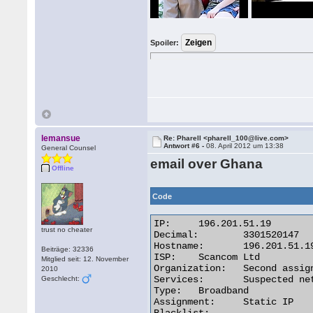
Spoiler:
lemansue
Re: Pharell <pharell_100@live.com>
Antwort #6 -
08. April 2012 um 13:38
General Counsel
email over Ghana
Offline
Code
IP:	196.201.51.19

trust no cheater
Decimal:	3301520147

Hostname:	196.201.51.19

Beiträge: 32336
ISP:	Scancom Ltd

Mitglied seit: 12. November
Organization:	Second assignment for Scancom Ltd (MTN NS Connecti

2010
Services:	Suspected network sharing device

Geschlecht:
Type:	Broadband

Assignment:	Static IP
