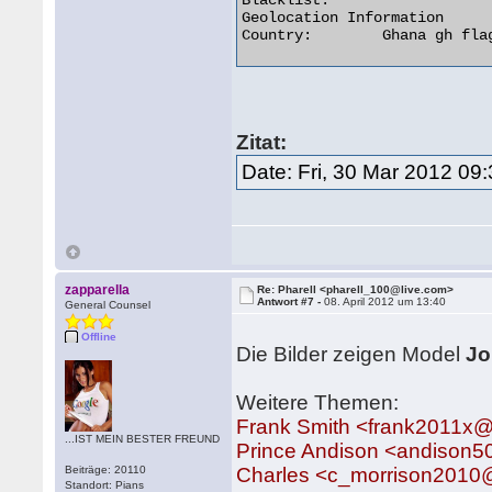
Blacklist:

Geolocation Information

Country:	Ghana gh flag 

Zitat:
Date: Fri, 30 Mar 2012 09
zapparella
Re: Pharell <pharell_100@live.com>
Antwort #7 -
08. April 2012 um 13:40
General Counsel
Offline
Die Bilder zeigen Model
Jo
Weitere Themen:
Frank Smith <frank2011x
...IST MEIN BESTER FREUND
Prince Andison <andison
Beiträge: 20110
Charles <c_morrison2010
Standort: Pians