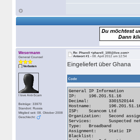
Wesermann
Re: Pharell <pharell_100@live.com>
Antwort #1 -
08. April 2012 um 12:54
General Counsel
Eingeliefert über Ghana
Verboten
Code
General IP Information

I love Anti-Scam
IP:	196.201.51.16

Decimal:	3301520144

Beiträge: 33970
Hostname:	196.201.51.16

Standort: Russia
ISP:	Scancom Ltd

Mitglied seit: 08. Oktober 2008
Organization:	Second assignment for Scancom Ltd (MTN NS Connecti

Geschlecht:
Services:	Suspected network sharing device

Type:	Broadband

Assignment:	Static IP

Blacklist:
