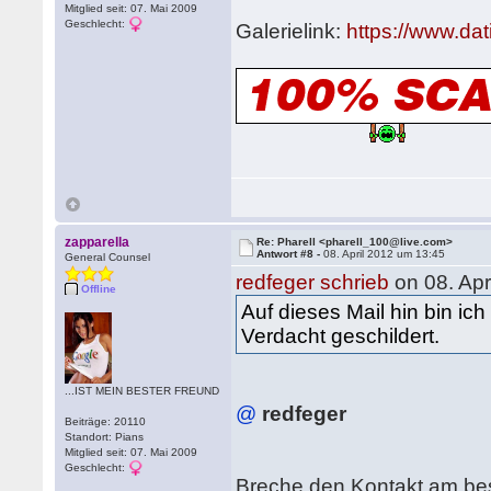
Mitglied seit: 07. Mai 2009
Geschlecht:
Galerielink:
https://www.da
zapparella
Re: Pharell <pharell_100@live.com>
Antwort #8 -
08. April 2012 um 13:45
General Counsel
redfeger schrieb
on 08. Apr
Offline
Auf dieses Mail hin bin ic
Verdacht geschildert.
...IST MEIN BESTER FREUND
@
redfeger
Beiträge: 20110
Standort: Pians
Mitglied seit: 07. Mai 2009
Geschlecht:
Breche den Kontakt am be