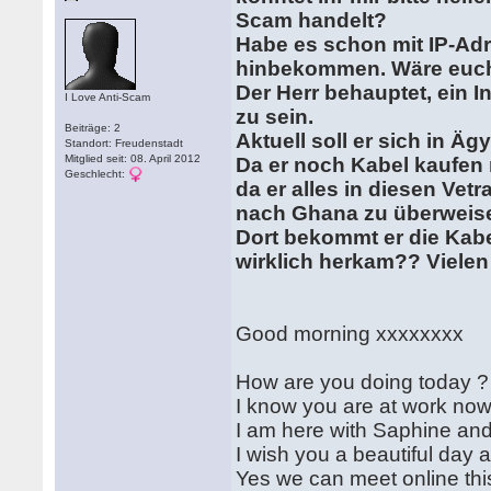
Scam handelt?
Habe es schon mit IP-Adr
hinbekommen. Wäre euch
Der Herr behauptet, ein 
I Love Anti-Scam
zu sein.
Beiträge: 2
Aktuell soll er sich in Ä
Standort: Freudenstadt
Mitglied seit: 08. April 2012
Da er noch Kabel kaufen
Geschlecht:
da er alles in diesen Vetr
nach Ghana zu überweisen
Dort bekommt er die Kabel
wirklich herkam?? Vielen
Good morning xxxxxxxx
How are you doing today ?
I know you are at work now
I am here with Saphine and
I wish you a beautiful day 
Yes we can meet online thi