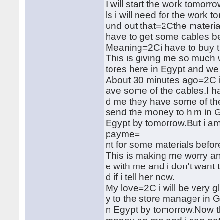
I will start the work tomorr
ls i will need for the work
und out that=2Cthe material
have to get some cables be
Meaning=2Ci have to buy t
This is giving me so much
tores here in Egypt and we 
About 30 minutes ago=2C i 
ave some of the cables.I h
d me they have some of the
send the money to him in G
Egypt by tomorrow.But i 
payme=
nt for some materials befo
This is making me worry an
e with me and i don't want 
d if i tell her now.
My love=2C i will be very 
y to the store manager in G
n Egypt by tomorrow.Now th