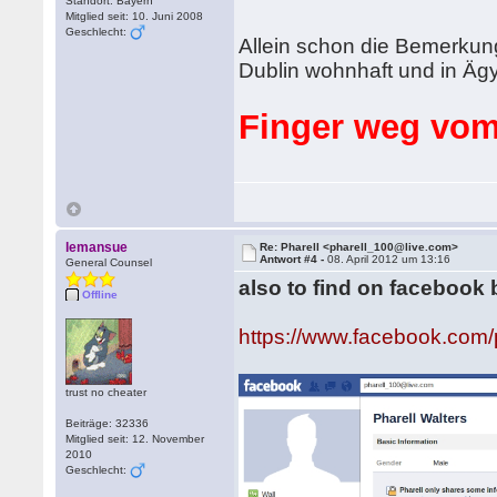
Standort: Bayern
Mitglied seit: 10. Juni 2008
Geschlecht:
Allein schon die Bemerkun
Dublin wohnhaft und in Ägy
Finger weg vom
lemansue
Re: Pharell <pharell_100@live.com>
Antwort #4 -
08. April 2012 um 13:16
General Counsel
also to find on facebook 
Offline
https://www.facebook.com
trust no cheater
Beiträge: 32336
Mitglied seit: 12. November
2010
Geschlecht: