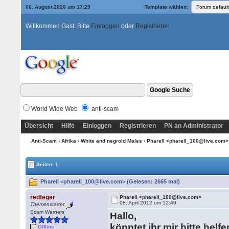
06. August 2026 um 17:29
Template wählen:
Willkommen Gast. Bitte
Einloggen
oder
Registrieren
World Wide Web
anti-scam
Übersicht
Hilfe
Einloggen
Registrieren
PN an Administrator
Anti-Scam
›
Afrika
›
White and negroid Males
› Pharell <pharell_100@live.com
Seiten: 1
Pharell <pharell_100@live.com> (Gelesen: 2665 mal)
redfeger
Pharell <pharell_100@live.com>
08. April 2012 um 12:49
Themenstarter
Scam Warners
Hallo,
könntet ihr mir bitte he
Offline