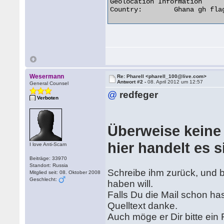
Geolocation Information

Country:	Ghana gh flag 

Wesermann
Re: Pharell <pharell_100@live.com>
Antwort #2 -
08. April 2012 um 12:57
General Counsel
@
redfeger
Verboten
Überweise keine 
hier handelt es 
I love Anti-Scam
Beiträge: 33970
Standort: Russia
Schreibe ihm zurück, und bi
Mitglied seit: 08. Oktober 2008
Geschlecht:
haben will.
Falls Du die Mail schon hast
Quelltext danke.
Auch möge er Dir bitte ei