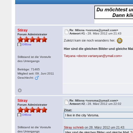
Stiray
Re: Milena <vorsma@ymail.com>
Antwort #1 -
28. März 2012 um 21:43
Forum Administrator
Zuletzt kam sie noch woanders her.
Offline
Hier sind die gleichen Bilder und gleiche Mai
Tatyana <doctor.vartanyan@ymail.com>
Stillstand ist die Vorstufe
des Untergangs
Beiträge: 71465
Mitglied seit: 09. Juni 2011
Geschlecht:
Stiray
Re: Milena <vorsma@ymail.com>
Antwort #2 -
28. März 2012 um 22:02
Forum Administrator
Zitat:
Offline
I live in the city Vorsma.
Stillstand ist die Vorstufe
Stiray schrieb
on 28. März 2012 um 21:43:
des Untergangs
Hier sind die gleichen Bilder und gleiche Mail:
T