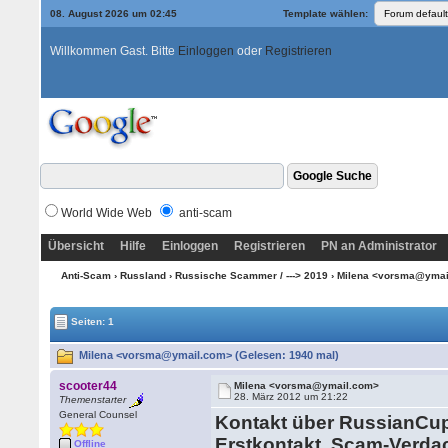
08. August 2026 um 02:45
Template wählen:
Willkommen Gast. Bitte
Einloggen
oder
Registrieren
World Wide Web
anti-scam
Übersicht
Hilfe
Einloggen
Registrieren
PN an Administrator
Anti-Scam
›
Russland
›
Russische Scammer / ---> 2019
› Milena <vorsma@yma
Seiten: 1
Milena <vorsma@ymail.com> (Gelesen: 1940 mal)
scooter44
Milena <vorsma@ymail.com>
28. März 2012 um 21:22
Themenstarter
General Counsel
Kontakt über RussianCup
Erstkontakt. Scam-Verdac
Offline