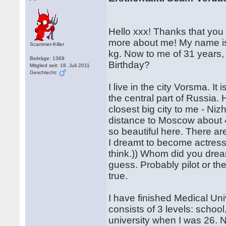
Hello xxx! Thanks that you 
more about me! My name is
Scammer-Killer
kg. Now to me of 31 years,
Beiträge: 1369
Birthday?
Mitglied seit: 18. Juli 2011
Geschlecht:
I live in the city Vorsma. It 
the central part of Russia
closest big city to me - N
distance to Moscow about 40
so beautiful here. There ar
I dreamt to become actress.
think.)) Whom did you dream
guess. Probably pilot or 
true.
I have finished Medical Un
consists of 3 levels: school,
university when I was 26. N