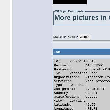
Off Topic Kommentar
More pictures in 
Spoiler
für
Quelltext
:
Code
IP:	24.201.138.18

Decimal:	415861266

Hostname:	modemcable018.138-201-24.mc.videotron.ca

ISP:	Videotron Ltee

Organization:	Videotron Ltee

Services:	None detected

Type:	Broadband

Assignment:	Dynamic IP

Country:	Canada 

State/Region:	Quebec

City:	Lorraine

Latitude:	45.66

Longitude:	-73.78 
