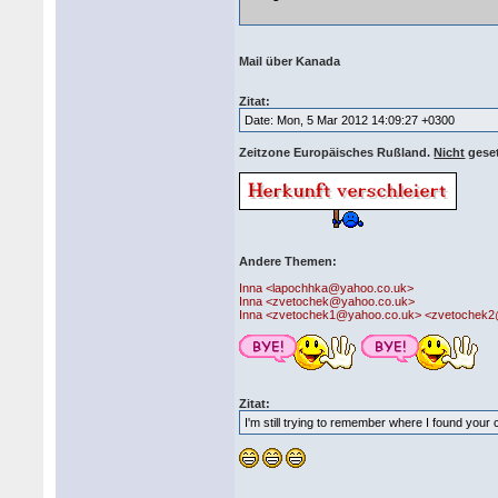
Mail über Kanada
Zitat:
Date: Mon, 5 Mar 2012 14:09:27 +0300
Zeitzone Europäisches Rußland.
Nicht
gese
Andere Themen:
Inna <lapochhka@yahoo.co.uk>
Inna <zvetochek@yahoo.co.uk>
Inna <zvetochek1@yahoo.co.uk> <zvetochek
Zitat:
I'm still trying to remember where I found your 