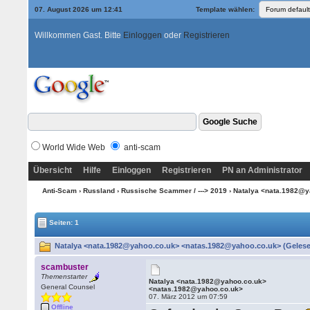
07. August 2026 um 12:41
Template wählen:
Willkommen Gast. Bitte
Einloggen
oder
Registrieren
World Wide Web
anti-scam
Übersicht
Hilfe
Einloggen
Registrieren
PN an Administrator
Anti-Scam
›
Russland
›
Russische Scammer / ---> 2019
› Natalya <nata.1982@
Seiten: 1
Natalya <nata.1982@yahoo.co.uk> <natas.1982@yahoo.co.uk> (Gelese
scambuster
Themenstarter
Natalya <nata.1982@yahoo.co.uk>
General Counsel
<natas.1982@yahoo.co.uk>
07. März 2012 um 07:59
Offline