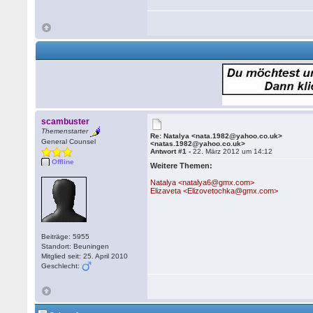
scambuster
Themenstarter
Re: Natalya <nata.1982@yahoo.co.uk>
General Counsel
<natas.1982@yahoo.co.uk>
Antwort #1 -
22. März 2012 um 14:12
Offline
Weitere Themen:
Natalya <natalya6@gmx.com>
Elizaveta <Elizovetochka@gmx.com>
Beiträge: 5955
Standort: Beuningen
Mitglied seit: 25. April 2010
Geschlecht: