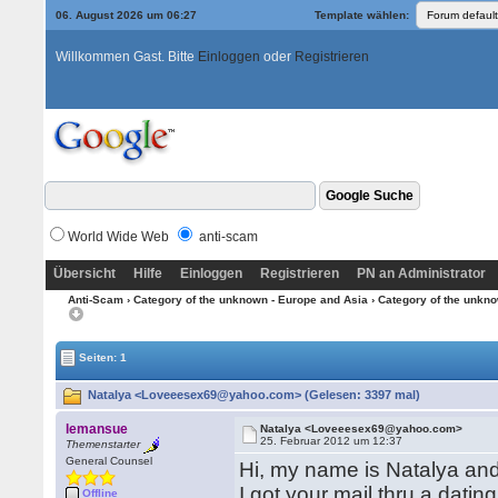
06. August 2026 um 06:27
Template wählen:
Willkommen Gast. Bitte
Einloggen
oder
Registrieren
World Wide Web
anti-scam
Übersicht
Hilfe
Einloggen
Registrieren
PN an Administrator
Anti-Scam
›
Category of the unknown - Europe and Asia
›
Category of the unkno
Seiten: 1
Natalya <Loveeesex69@yahoo.com> (Gelesen: 3397 mal)
lemansue
Natalya <Loveeesex69@yahoo.com>
25. Februar 2012 um 12:37
Themenstarter
General Counsel
Hi, my name is Natalya and 
I got your mail thru a datin
Offline