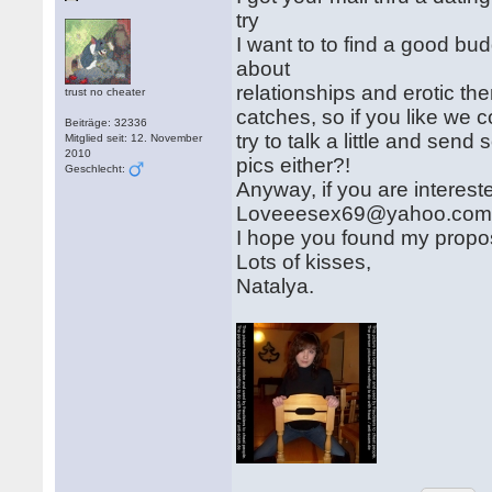
try
I want to to find a good bu
about
relationships and erotic the
trust no cheater
catches, so if you like we 
Beiträge: 32336
try to talk a little and se
Mitglied seit: 12. November
2010
pics either?!
Geschlecht:
Anyway, if you are interes
Loveeesex69@yahoo.co
I hope you found my propos
Lots of kisses,
Natalya.