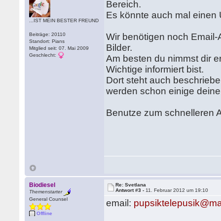
Bereich.
Es könnte auch mal einen 
...IST MEIN BESTER FREUND
Beiträge: 20110
Wir benötigen noch Email-A
Standort: Pians
Bilder.
Mitglied seit: 07. Mai 2009
Geschlecht:
Am besten du nimmst dir er
Wichtige informiert bist.
Dort steht auch beschriebe
werden schon einige deine
Benutze zum schnelleren A
Biodiesel
Re: Svetlana
Antwort #3 -
11. Februar 2012 um 19:10
Themenstarter
General Counsel
email:
pupsiktelepusik@mai
Offline