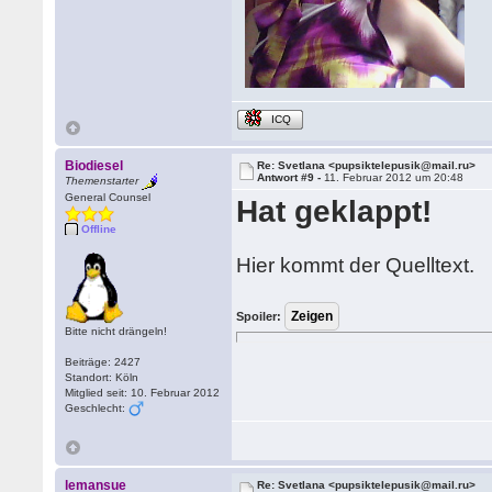
ICQ
Biodiesel
Re: Svetlana <pupsiktelepusik@mail.ru>
Antwort #9 -
11. Februar 2012 um 20:48
Themenstarter
General Counsel
Hat geklappt!
Offline
Hier kommt der Quelltext.
Spoiler:
Bitte nicht drängeln!
Beiträge: 2427
Standort: Köln
Mitglied seit: 10. Februar 2012
Geschlecht:
lemansue
Re: Svetlana <pupsiktelepusik@mail.ru>