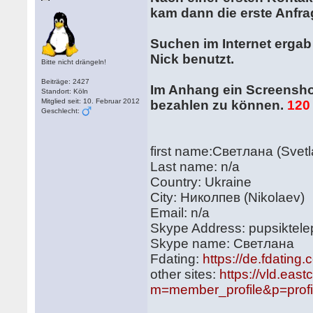
kam dann die erste Anfra
Suchen im Internet ergab 
Nick benutzt.
Bitte nicht drängeln!
Beiträge: 2427
Im Anhang ein Screenshot
Standort: Köln
Mitglied seit: 10. Februar 2012
bezahlen zu können.
120
Geschlecht:
first name:Светлана (Svet
Last name: n/a
Country: Ukraine
City: Николпев (Nikolaev)
Email: n/a
Skype Address: pupsiktele
Skype name: Светлана
Fdating:
https://de.fdating
other sites:
https://vld.eas
m=member_profile&p=prof