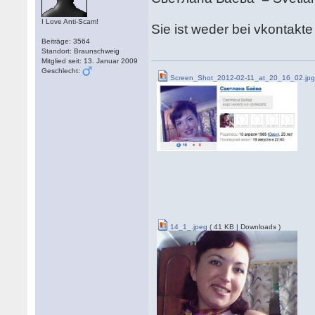
I Love Anti-Scam!
Sie ist weder bei vkontakte
Beiträge: 3564
Standort: Braunschweig
Mitglied seit: 13. Januar 2009
Geschlecht:
Screen_Shot_2012-02-11_at_20_16_02.jp
14_1_.jpeg
( 41 KB | Downloads )