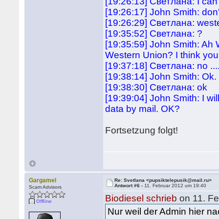
[19:26:13] Светлана: I can
[19:26:17] John Smith: don
[19:26:29] Светлана: west
[19:35:52] Светлана: ?
[19:35:59] John Smith: Ah W
Western Union? I think you 
[19:37:18] Светлана: no ..
[19:38:14] John Smith: Ok.
[19:38:30] Светлана: ok
[19:39:04] John Smith: I w
data by mail. OK?
Fortsetzung folgt!
Gargamel
Re: Svetlana <pupsiktelepusik@mail.ru>
Antwort #6 -
11. Februar 2012 um 19:40
Scam Advisors
Biodiesel schrieb
on 11. Fe
Offline
Nur weil der Admin hier n