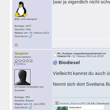
(war ja eigentlich nicht sch
Bitte nicht drängeln!
Beiträge: 2427
Standort: Köln
Mitglied seit: 10. Februar 2012
Geschlecht:
Gargamel
Re: Svetlana <pupsiktelepusik@mail.ru>
Antwort #4 -
11. Februar 2012 um 19:22
Scam Advisors
@
Biodiesel
Offline
Vielleicht kannst du auch 
Nennt sich dort Svetlana 
Ich hasse Schlümpfe und
Scammer
Beiträge: 850
Standort: Bayern
Svetlana_Bayova.JPG
( 32 KB | Downloads 
Mitglied seit: 10. Juni 2008
Geschlecht: