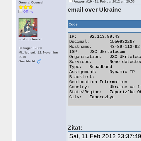
Antwort #10 -
11. Februar 2012 um 20:56
General Counsel
email over Ukraine
Offline
Code
IP:	92.113.89.43

trust no cheater
Decimal:	1550932267

Hostname:	43-89-113-92.pool.ukrtel.net

Beiträge: 32336
ISP:	JSC Ukrtelecom

Mitglied seit: 12. November
Organization:	JSC Ukrtelecom

2010
Services:	None detected

Geschlecht:
Type:	Broadband

Assignment:	Dynamic IP

Blacklist:

Geolocation Information

Country:	Ukraine ua flag

State/Region:	Zaporiz'ka Oblast'

City:	Zaporozhye 

Zitat:
Sat, 11 Feb 2012 23:37:4