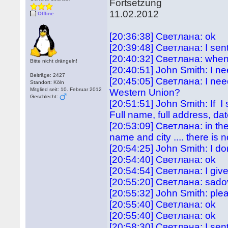
Fortsetzung
11.02.2012
Offline
[20:36:38] Светлана: ok
[20:39:48] Светлана: I sen
[20:40:32] Светлана: wh
Bitte nicht drängeln!
[20:40:51] John Smith: I nee
Beiträge: 2427
[20:45:05] Светлана: I nee
Standort: Köln
Mitglied seit: 10. Februar 2012
Western Union?
Geschlecht:
[20:51:51] John Smith: If I
Full name, full address, da
[20:53:09] Светлана: in th
name and city .... there is
[20:54:25] John Smith: I d
[20:54:40] Светлана: ok
[20:54:54] Светлана: I gi
[20:55:20] Светлана: sado
[20:55:32] John Smith: ple
[20:55:40] Светлана: ok
[20:55:40] Светлана: ok
[20:58:30] Светлана: I sent