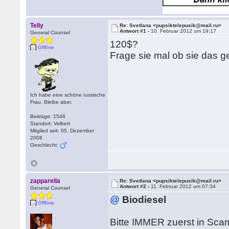
Telly
Re: Svetlana <pupsiktelepusik@mail.ru>
Antwort #1 -
10. Februar 2012 um 19:17
General Counsel
120$?
Offline
Frage sie mal ob sie das g
Ich habe eine schöne russische
Frau. Bleibe aber.
Beiträge: 1546
Standort: Velbert
Mitglied seit: 05. Dezember
2008
Geschlecht:
zapparella
Re: Svetlana <pupsiktelepusik@mail.ru>
Antwort #2 -
11. Februar 2012 um 07:34
General Counsel
@
Biodiesel
Offline
Bitte IMMER zuerst in Scam