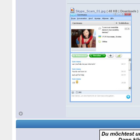
Skype_Scam_01.jpg
( 48 KB | Downloads )