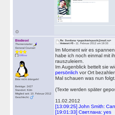
Biodiesel
Re: Svetlana <pupsiktelepusik@mail.ru>
Antwort #5 -
11. Februar 2012 um 19:33
Themenstarter
General Counsel
Im Moment wir es spannend
habe ich noch einmal mit 
Offline
rauszuleiern.
Im Augenblick bettelt sie w
persönlich
vor Ort bezahle
Mal schauen was nun folgt
Bitte nicht drängeln!
Beiträge: 2427
(Texte werden später gepos
Standort: Köln
Mitglied seit: 10. Februar 2012
Geschlecht:
11.02.2012
[13:09:25] John Smith: Ca
[19:01:33] Светлана: yes