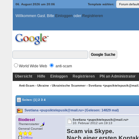
06. August 2026 um 20:06
Template wählen:
Willkommen Gast. Bitte
Einloggen
oder
Registrieren
World Wide Web
anti-scam
Übersicht
Hilfe
Einloggen
Registrieren
PN an Administrator
Anti-Scam
›
Ukraine
›
Ukrainische Scammer
› Svetlana <pupsiktelepusik@mail
Seiten:
[1]
2
3
4
Svetlana <pupsiktelepusik@mail.ru> (Gelesen: 14829 mal)
Biodiesel
Svetlana <pupsiktelepusik@mail.ru>
10. Februar 2012 um 19:13
Themenstarter
General Counsel
Scam via Skype.
Nach einer ersten Konta
Offline