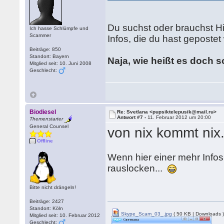
Du suchst oder brauchst Hi
Ich hasse Schlümpfe und
Scammer
Infos, die du hast gepostet
Beiträge: 850
Standort: Bayern
Naja, wie heißt es doch 
Mitglied seit: 10. Juni 2008
Geschlecht:
Biodiesel
Re: Svetlana <pupsiktelepusik@mail.ru>
Antwort #7 -
11. Februar 2012 um 20:00
Themenstarter
General Counsel
von nix kommt nix.
Offline
Wenn hier einer mehr Infos 
rauslocken...
Bitte nicht drängeln!
Beiträge: 2427
Standort: Köln
Skype_Scam_03_.jpg
( 50 KB | Downloads 
Mitglied seit: 10. Februar 2012
Geschlecht: