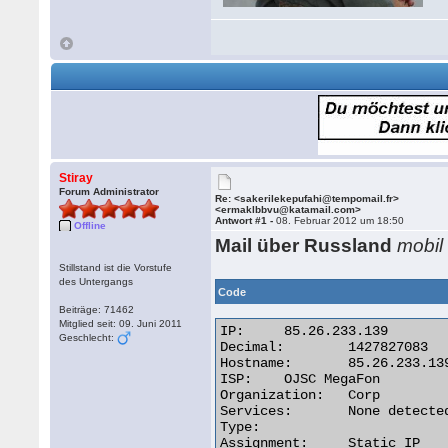
Stiray
Forum Administrator
Re: <sakerilekepufahi@tempomail.fr>
<ermaklbbvu@katamail.com>
Antwort #1 -
08. Februar 2012 um 18:50
Offline
Mail über Russland
mobil
Stillstand ist die Vorstufe
des Untergangs
Code
Beiträge: 71462
Mitglied seit: 09. Juni 2011
IP:	85.26.233.139

Geschlecht:
Decimal:	1427827083

Hostname:	85.26.233.139

ISP:	OJSC MegaFon

Organization:	Corp

Services:	None detected

Type:

Assignment:	Static IP
