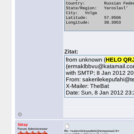
Country:	Russian Federation

State/Region:	Yaroslavl'

City:	Volga

Latitude:	57.9506

Longitude:	38.3953 

Zitat:
from unknown (
HELO QR
(ermaklbbvu@katamail.com
with SMTP; 8 Jan 2012 20
From: sakerilekepufahi@t
X-Mailer: TheBat
Date: Sun, 8 Jan 2012 23
Stiray
Forum Administrator
Re: <sakerilekepufahi@tempomail.fr>