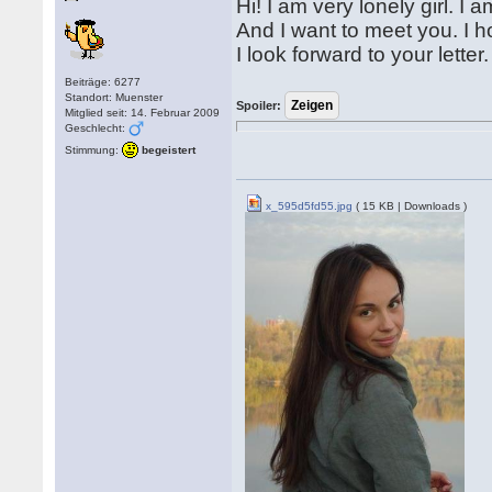
Hi! I am very lonely girl. I 
And I want to meet you. I 
I look forward to your letter.
Beiträge: 6277
Standort: Muenster
Spoiler:
Mitglied seit: 14. Februar 2009
Geschlecht:
Stimmung:
begeistert
x_595d5fd55.jpg
( 15 KB | Downloads )