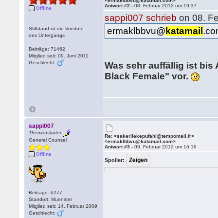
<ermaklbbvu@katamail.com>
Antwort #2 -
08. Februar 2012 um 19:37
Offline
sappi007 schrieb
on 08. Fe
Stillstand ist die Vorstufe
ermaklbbvu@
katamail
.c
des Untergangs
Beiträge: 71462
Mitglied seit: 09. Juni 2011
Geschlecht:
Was sehr auffällig ist bi
Black Female" vor.
sappi007
Themenstarter
Re: <sakerilekepufahi@tempomail.fr>
General Counsel
<ermaklbbvu@katamail.com>
Antwort #3 -
09. Februar 2012 um 16:16
Offline
Spoiler:
Beiträge: 6277
Standort: Muenster
Mitglied seit: 14. Februar 2009
Geschlecht: