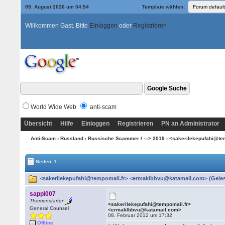
09. August 2026 um 04:54
Template wählen:
Willkommen Gast. Bitte
Einloggen
oder
Registrieren
World Wide Web
anti-scam
Übersicht
Hilfe
Einloggen
Registrieren
PN an Administrator
Anti-Scam
›
Russland
›
Russische Scammer / ---> 2019
› <sakerilekepufahi@t
Seiten: 1
<sakerilekepufahi@tempomail.fr> <ermaklbbvu@katamail.com> (Geles
sappi007
Themenstarter
<sakerilekepufahi@tempomail.fr>
General Counsel
<ermaklbbvu@katamail.com>
08. Februar 2012 um 17:32
Offline