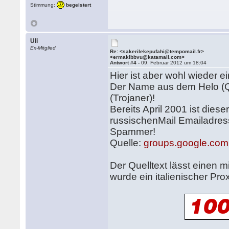
Stimmung:
begeistert
Uli
Ex-Mitglied
Re: <sakerilekepufahi@tempomail.fr>
<ermaklbbvu@katamail.com>
Antwort #4 -
09. Februar 2012 um 18:04
Hier ist aber wohl wieder 
Der Name aus dem Helo (Q
(Trojaner)!
Bereits April 2001 ist dies
russischenMail Emailadress
Spammer!
Quelle:
groups.google.com
Der Quelltext lässt einen 
wurde ein italienischer Pr