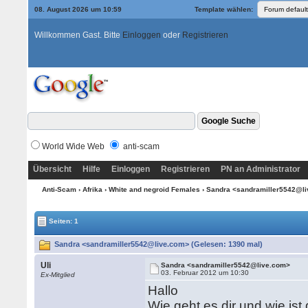
08. August 2026 um 10:59
Template wählen:
Willkommen Gast. Bitte
Einloggen
oder
Registrieren
World Wide Web
anti-scam
Übersicht
Hilfe
Einloggen
Registrieren
PN an Administrator
Anti-Scam
›
Afrika
›
White and negroid Females
› Sandra <sandramiller5542@l
Seiten: 1
Sandra <sandramiller5542@live.com> (Gelesen: 1390 mal)
Uli
Sandra <sandramiller5542@live.com>
03. Februar 2012 um 10:30
Ex-Mitglied
Hallo
Wie geht es dir und wie i