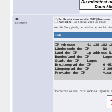
Uli
Re: Sandra <sandramiller5542@live.com>
Antwort #1 -
03. Februar 2012 um 10:36
Ex-Mitglied
Wer die Story glaubt, der wird sicher auch in d
Code
IP-Adresse: 	41.138.182.187

Ländercode der IP: 	NG

Land der IP: 	ip address Nigeria

Bundesland der IP: 	Lagos

Stadt der IP: 	Lagos

Breitengrad der IP: 	6.4531

Längengrad der IP: 	3.3958

Provider der IP: 	Visafone Communications Limited  

Übersetzen wir den Text zurück ins Englische,