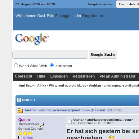
09. August 2026 um 10:28
Template wählen:
Willkommen Gast. Bitte
Einloggen
oder
Registrieren
World Wide Web
anti-scam
Übersicht
Hilfe
Einloggen
Registrieren
PN an Administrator
Anti-Scam
›
Afrika
›
White and negroid Males
› Andrian <andrianpeterson@gma
Seiten: 1
Andrian <andrianpeterson@gmail.com> (Gelesen: 2115 mal)
Queen
Andrian <andrianpeterson@gmail.com>
20. Dezember 2011 um 09:53
Themenstarter
General Counsel
Er hat sich gestern bei s
geschrieben
.
Offline