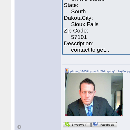
State:
South
DakotaCity:
Sioux Falls
Zip Code:
57101
Description:
contact to get...
photo_44457hymsc6h7b2ogsdq1tt9ay8e.jp
Skype/VoIP
Facebook