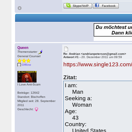
Skype/VoIP
Facebook
Queen
Themenstarter
Re: Andrian <andrianpeterson@gmail.com>
General Counsel
Antwort #1 -
20. Dezember 2011 um 09:59
https://www.single123.com
Offline
Zitat:
I am:
I Love Anti-Scam
Man
Beiträge: 12642
Standort: Bischoffen
Seeking a:
Mitglied seit: 28. September
Woman
2011
Geschlecht:
Age:
43
Country:
United States