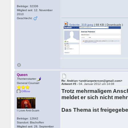
Beiträge: 32336
Mitglied seit: 12. November
2010
Geschlecht:
Selectie_319.jpeg
( 68 KB | Downloads )
Queen
Themenstarter
Re: Andrian <andrianpeterson@gmail.com>
General Counsel
Antwort #5 -
04. Januar 2012 um 14:08
Trotz mehrmaligem Ansch
Offline
meldet er sich nicht mehr
Das Thema ist freigegeb
I Love Anti-Scam
Beiträge: 12642
Standort: Bischoffen
Mitglied seit: 28. September