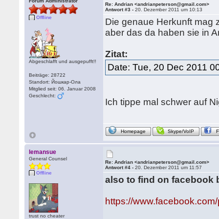
Forum Administrator
Re: Andrian <andrianpeterson@gmail.com>
Antwort #3 -
20. Dezember 2011 um 10:13
Offline
Die genaue Herkunft mag zw
aber das da haben sie in A
Zitat:
Abgeschlafft und ausgepufft!!
Date: Tue, 20 Dec 2011 0
Beiträge: 28722
Standort: Йошкар-Ола
Mitglied seit: 06. Januar 2008
Geschlecht:
Ich tippe mal schwer auf Ni
Homepage
Skype/VoIP
lemansue
General Counsel
Re: Andrian <andrianpeterson@gmail.com>
Antwort #4 -
20. Dezember 2011 um 11:57
Offline
also to find on facebook 
https://www.facebook.com
trust no cheater