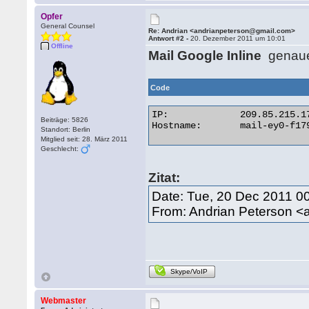
Opfer
General Counsel
Re: Andrian <andrianpeterson@gmail.com>
Antwort #2 -
20. Dezember 2011 um 10:01
Offline
Mail Google Inline
genaue 
Code
IP:	        209.85.215.179

Beiträge: 5826
Hostname:	mail-ey0-f179.google.com 

Standort: Berlin
Mitglied seit: 28. März 2011
Geschlecht:
Zitat:
Date: Tue, 20 Dec 2011 0
From: Andrian Peterson 
Skype/VoIP
Webmaster