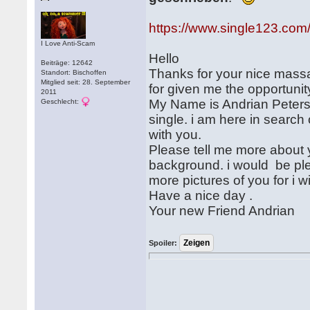
https://www.single123.com
I Love Anti-Scam
Hello
Beiträge: 12642
Thanks for your nice massa
Standort: Bischoffen
Mitglied seit: 28. September
for given me the opportunit
2011
My Name is Andrian Peterso
Geschlecht:
single. i am here in searc
with you.
Please tell me more about y
background. i would be pl
more pictures of you for i 
Have a nice day .
Your new Friend Andrian
Spoiler: