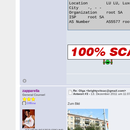
Location 	LU LU, Luxembourg

City 	-, - -

Organization 	root SA

ISP 	root SA

AS Number 	AS5577 root SA 

zapparella
Re: Olga <brightyvitxac@gmail.com>
Antwort #3 -
13. Dezember 2011 um 11:0
General Counsel
Offline
Zum Bild