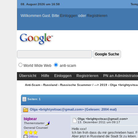
08. August 2026 um 16:58
Temp
Willkommen Gast. Bitte
Einloggen
oder
Registrieren
World Wide Web
anti-scam
Übersicht
Hilfe
Einloggen
Registrieren
PN an Administrato
Anti-Scam
›
Russland
›
Russische Scammer / ---> 2019
› Olga <brightyvit
Seiten: 1
Olga <brightyvitxac@gmail.com> (Gelesen: 2004 mal)
bigbear
Olga <brightyvitxac@gmail.com>
13. Dezember 2011 um 09:17
Themenstarter
General Counsel
Hello xxx!
Ich bin froh dass du mir geschrieben hast. 
Aber jetzt in Russland die Stadt St zu leben
Offline