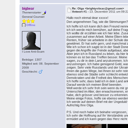
bigbear
Re: Olga <brightyvitxac@gmail.com>
Antwort #1 -
13. Dezember 2011 um 09:2
Themenstarter
General Counsel
Hallo noch einmal dear xxxxx!
Den angenehmen Tag, wie die Stimmungen? m
Offline
Ich hoffe ich ich kann dich den Freund nennen
ich ich werde mich bemühen, auf deine Frag
Ich wollte dir erzählen wie ich hier lebe. 
zusammen auf einer Arbeit. Meine Eltern leben
Renten, früher sie arbeitete in der Schule 
gewidmet. Er hat sehr gern, und manchmal zu
Wie ich schon ich sagte ist in der Stadt Don
gegen die Angriffe der Feinde aufgebaut, aber
I Love Anti-Scam
Aber jetzt ich in Russland zu leben, da hi
können es ist bei das Treffen besser. Meine
Beiträge: 1307
sagen, zu dir in dein Land anzukommen. Ich d
Mitglied seit: 08. September
anzustrengen. Ich habe genügend Geld, was, 
zeigen. Sehr viele Russlands und der Ukrai
2009
Ihnen die guten Wege, bei Ihnen ist sehr rei
Geschlecht:
ebenso sind die Städte sehr schlecht entwick
Demokratien und die Freiheit des Menschen in
Ich hoffe sehr, dass bald ich in dein Land
Darauf werde ich meinen Brief beenden.
Well werde ich sehr froh sein wenn du mir gr
Unterschied im Alter, den erwachseneren, er
habe, dich grösser und besser zu erkennen
Meine einige Fotos, hoffe sie ebenso werden
Ich werde auf deinen Brief mit der Ungeduld
Aufrichtig Ihre Olga.
P.S. Und noch habe ich beinahe vergessen, ge
Ich sehr die Hoffnung auf Ihr Verständnis un
ermüdet und ich kann gegen das Herz nicht g