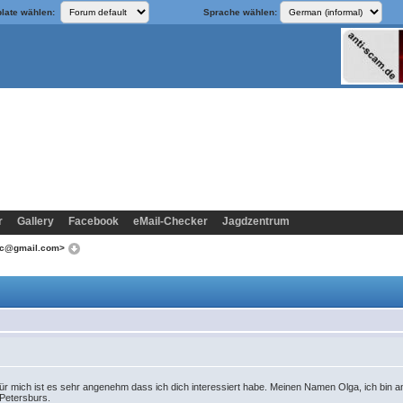
late wählen:
Sprache wählen:
r
Gallery
Facebook
eMail-Checker
Jagdzentrum
xac@gmail.com>
Für mich ist es sehr angenehm dass ich dich interessiert habe. Meinen Namen Olga, ich bin 
. Petersburs.