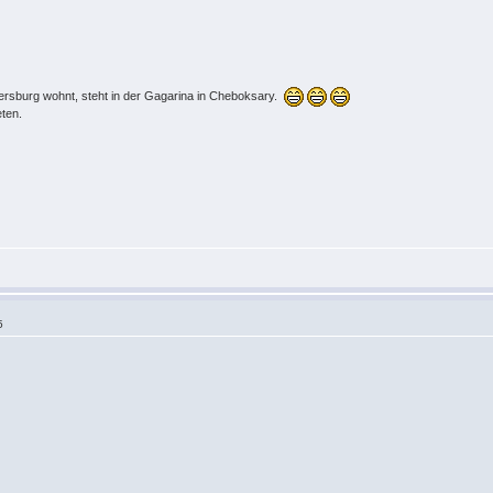
tersburg wohnt, steht in der Gagarina in Cheboksary.
ten.
5