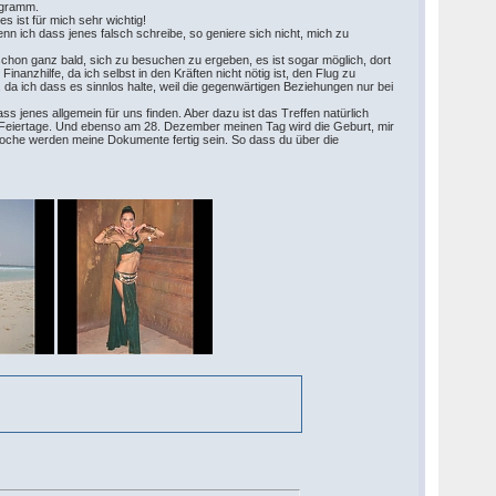
logramm.
 es ist für mich sehr wichtig!
nn ich dass jenes falsch schreibe, so geniere sich nicht, mich zu
schon ganz bald, sich zu besuchen zu ergeben, es ist sogar möglich, dort
anzhilfe, da ich selbst in den Kräften nicht nötig ist, den Flug zu
, da ich dass es sinnlos halte, weil die gegenwärtigen Beziehungen nur bei
s jenes allgemein für uns finden. Aber dazu ist das Treffen natürlich
n Feiertage. Und ebenso am 28. Dezember meinen Tag wird die Geburt, mir
oche werden meine Dokumente fertig sein. So dass du über die