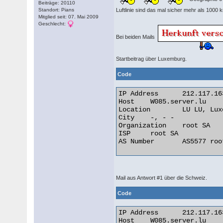
Beiträge: 20110
Standort: Pians
Luftlinie sind das mal sicher mehr als 1000 
Mitglied seit: 07. Mai 2009
Geschlecht:
Bei beiden Mails
Startbeitrag über Luxemburg.
Code
IP Address 	212.117.163.13

Host 	W085.server.lu

Location 	LU LU, Luxembourg

City 	-, - -

Organization 	root SA

ISP 	root SA

AS Number 	AS5577 root SA 

Mail aus Antwort #1 über die Schweiz.
Code
IP Address 	212.117.163.13

Host 	W085.server.lu
