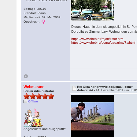
...IST MEIN BESTER FREUND
Beiträge: 20110
Standort: Pians
Mitglied seit: 07. Mai 2009
Geschlecht:
Dieses Haus, in dem sie angeblich in St. Pe
Dort gibt es Zimmer bzw. Wohnungen zu mie
https://www.cheb.ru/rajon/luxor.htm
https://www.cheb.ru/doma/gagarina/7.xhtml
Webmaster
Re: Olga <brightyvitxac@gmail.com>
Antwort #4 -
14. Dezember 2011 um 03:0
Forum Administrator
Offline
Abgeschlafft und ausgepufft!!