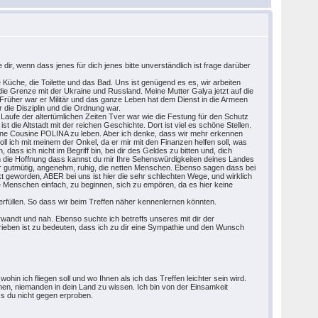
 dir, wenn dass jenes für dich jenes bitte unverständlich ist frage darüber
 Küche, die Toilette und das Bad. Uns ist genügend es es, wir arbeiten
da die Grenze mit der Ukraine und Russland. Meine Mutter Galya jetzt auf die
. Früher war er Militär und das ganze Leben hat dem Dienst in die Armeen
r die Disziplin und die Ordnung war.
 Laufe der altertümlichen Zeiten Tver war wie die Festung für den Schutz
st die Altstadt mit der reichen Geschichte. Dort ist viel es schöne Stellen.
meine Cousine POLINA zu leben. Aber ich denke, dass wir mehr erkennen
l ich mit meinem der Onkel, da er mir mit den Finanzen helfen soll, was
ass ich nicht im Begriff bin, bei dir des Geldes zu bitten und, dich
ch die Hoffnung dass kannst du mir Ihre Sehenswürdigkeiten deines Landes
hr gutmütig, angenehm, ruhig, die netten Menschen. Ebenso sagen dass bei
ckt geworden, ABER bei uns ist hier die sehr schlechten Wege, und wirklich
die Menschen einfach, zu beginnen, sich zu empören, da es hier keine
erfüllen. So dass wir beim Treffen näher kennenlernen könnten.
erwandt und nah. Ebenso suchte ich betreffs unseres mit dir der
hrieben ist zu bedeuten, dass ich zu dir eine Sympathie und den Wunsch
in ich fliegen soll und wo Ihnen als ich das Treffen leichter sein wird.
ernen, niemanden in dein Land zu wissen. Ich bin von der Einsamkeit
ss du nicht gegen erproben.