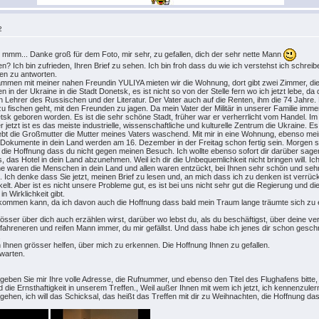
2
mm... Danke groß für dem Foto, mir sehr, zu gefallen, dich der sehr nette Mann
? Ich bin zufrieden, Ihren Brief zu sehen. Ich bin froh dass du wie ich verstehst ich schreibe
en zu antworten.
Zusammen mit meiner nahen Freundin YULIYA mieten wir die Wohnung, dort gibt zwei Zimmer, die
 in der Ukraine in die Stadt Donetsk, es ist nicht so von der Stelle fern wo ich jetzt lebe, 
den Lehrer des Russischen und der Literatur. Der Vater auch auf die Renten, ihm die 74 Jahre
 fischen geht, mit den Freunden zu jagen. Da mein Vater der Militär in unserer Familie imme
etsk geboren worden. Es ist die sehr schöne Stadt, früher war er verherrlicht vom Handel. Im
 jetzt ist es das meiste industrielle, wissenschaftliche und kulturelle Zentrum die Ukraine. Es i
er lebt die Großmutter die Mutter meines Vaters waschend. Mit mir in eine Wohnung, ebenso 
 Dokumente in dein Land werden am 16. Dezember in der Freitag schon fertig sein. Morgen sol
ie Hoffnung dass du nicht gegen meinen Besuch. Ich wollte ebenso sofort dir darüber sagen, d
das Hotel in dein Land abzunehmen. Weil ich dir die Unbequemlichkeit nicht bringen will. I
ne waren die Menschen in dein Land und allen waren entzückt, bei Ihnen sehr schön und se
n. Ich denke dass Sie jetzt, meinen Brief zu lesen und, an mich dass ich zu denken ist verrü
elt. Aber ist es nicht unsere Probleme gut, es ist bei uns nicht sehr gut die Regierung und 
 Wirklichkeit gibt.
 ankommen kann, da ich davon auch die Hoffnung dass bald mein Traum lange träumte sich zu 
össer über dich auch erzählen wirst, darüber wo lebst du, als du beschäftigst, über deine v
fahreneren und reifen Mann immer, du mir gefällst. Und dass habe ich jenes dir schon gesc
.
 Ihnen grösser helfen, über mich zu erkennen. Die Hoffnung Ihnen zu gefallen.
 warten.
ben Sie mir Ihre volle Adresse, die Rufnummer, und ebenso den Titel des Flughafens bitte, woh
d die Ernsthaftigkeit in unserem Treffen., Weil außer Ihnen mit wem ich jetzt, ich kennenzul
ehen, ich will das Schicksal, das heißt das Treffen mit dir zu Weihnachten, die Hoffnung da