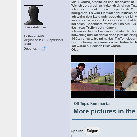
Mir 33 Jahre, arbeite ich der Buchhalter i
Wie ich versprach schicke ich dir einige Fotos
Ich studierte deutsch, das Englische die 2 
korrigieren. Es wird für mich sehr nützlich se
Ich wollte dein Land sehr besuchen, da ich 
für immer zu bleiben. Besonders wäre bald da
bezahlen. Besonders trafen wir uns Mal. Du h
I Love Anti-Scam
das reale Treffen sein können.
Ich war verheiratet niemals ich habe die Ki
notwendig und ich denke dass jetzt die ein
Beiträge: 1307
34 Jahre, es wäre prima das Treffen diese
Mitglied seit: 08. September
Durchführung der gemeinsamen tretenden F
2009
Ich werde auf deinen Brief warten.
Geschlecht:
Olga.
Off Topic Kommentar
More pictures in the 
Spoiler: