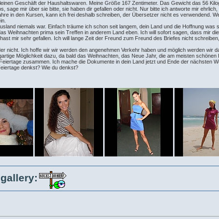
m kleinen Geschäft der Haushaltswaren. Meine Größe 167 Zentimeter. Das Gewicht das 56 Ki
, sage mir über sie bitte, sie haben dir gefallen oder nicht. Nur bitte ich antworte mir ehrlich,
Jahre in den Kursen, kann ich frei deshalb schreiben, der Übersetzer nicht es verwendend. We
in.
Ausland niemals war. Einfach träume ich schon seit langem, dein Land und die Hoffnung was 
s Weihnachten prima sein Treffen in anderem Land eben. Ich will sofort sagen, dass mir die Fin
ast mir sehr gefallen. Ich will lange Zeit der Freund zum Freund des Briefes nicht schreiben
nder nicht. Ich hoffe wir wir werden den angenehmen Verkehr haben und möglich werden wir das
zigartige Möglichkeit dazu, da bald das Weihnachten, das Neue Jahr, die am meisten schöne
r Feiertage zusammen. Ich mache die Dokumente in dein Land jetzt und Ende der nächsten W
eiertage denkst? Wie du denkst?
gallery: