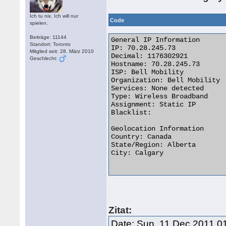
Ich tu nix. Ich will nur
Code
spielen.
Beiträge: 11144
General IP Information

Standort: Toronto
IP: 70.28.245.73

Mitglied seit: 28. März 2010
Decimal: 1176302921

Geschlecht:
Hostname: 70.28.245.73

ISP: Bell Mobility

Organization: Bell Mobility

Services: None detected

Type: Wireless Broadband

Assignment: Static IP

Blacklist: 

Geolocation Information

Country: Canada   

State/Region: Alberta

City: Calgary

Zitat:
Date: Sun, 11 Dec 2011 0