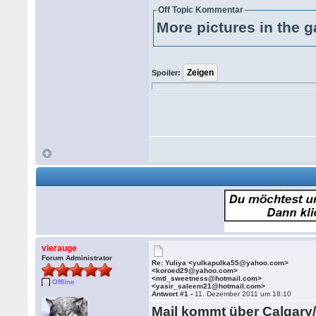
Off Topic Kommentar
More pictures in the g
Spoiler:
vierauge
Forum Administrator
Re: Yuliya <yulkapulka55@yahoo.com>
<koroed29@yahoo.com>
<mtl_sweetness@hotmail.com>
Offline
<yasir_saleem21@hotmail.com>
Antwort #1 -
11. Dezember 2011 um 18:10
Mail kommt über Calgary