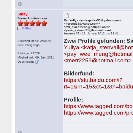
Stiray
Forum Administrator
Re: Yuliya <yulkapulka55@yahoo.com>
<koroed29@yahoo.com>
<mtl_sweetness@hotmail.com>
Offline
<yasir_saleem21@hotmail.com>
Antwort #5 -
18. Januar 2012 um 18:41
Zwei Profile gefunden: Si
Stillstand ist die Vorstufe
des Untergangs
Yuliya <katja_stenvall@h
<pay_wee_meng@hotmail
Beiträge: 71529
Mitglied seit: 09. Juni 2011
<merr2259@hotmail.com>
Geschlecht:
Bilderfund:
https://stu.baidu.com/i?
rt=1&rn=15&ct=1&tn=baid
Profile:
https://www.tagged.com/bo
https://www.tagged.com/pr