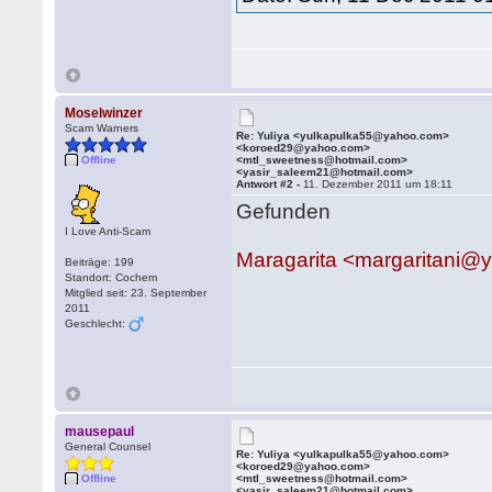
Moselwinzer
Scam Warners
Re: Yuliya <yulkapulka55@yahoo.com>
<koroed29@yahoo.com>
Offline
<mtl_sweetness@hotmail.com>
<yasir_saleem21@hotmail.com>
Antwort #2 -
11. Dezember 2011 um 18:11
Gefunden
I Love Anti-Scam
Maragarita <margaritani
Beiträge: 199
Standort: Cochem
Mitglied seit: 23. September
2011
Geschlecht:
mausepaul
General Counsel
Re: Yuliya <yulkapulka55@yahoo.com>
<koroed29@yahoo.com>
Offline
<mtl_sweetness@hotmail.com>
<yasir_saleem21@hotmail.com>