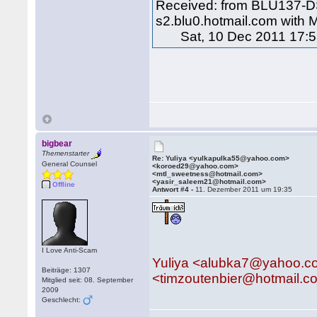
Received: from BLU137-DS
s2.blu0.hotmail.com with
Sat, 10 Dec 2011 17:53
bigbear
Themenstarter
Re: Yuliya <yulkapulka55@yahoo.com>
General Counsel
<koroed29@yahoo.com>
<mtl_sweetness@hotmail.com>
<yasir_saleem21@hotmail.com>
Offline
Antwort #4 -
11. Dezember 2011 um 19:35
I Love Anti-Scam
Yuliya <alubka7@yahoo.
Beiträge: 1307
<timzoutenbier@hotmail.c
Mitglied seit: 08. September
2009
Geschlecht: