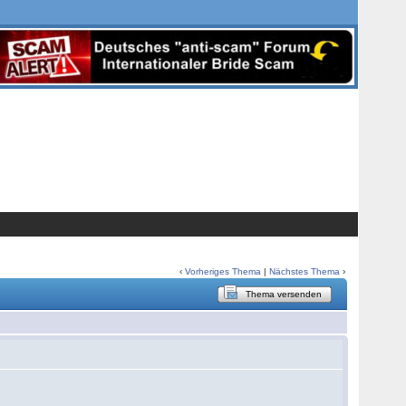
‹
Vorheriges Thema
|
Nächstes Thema
›
Thema versenden