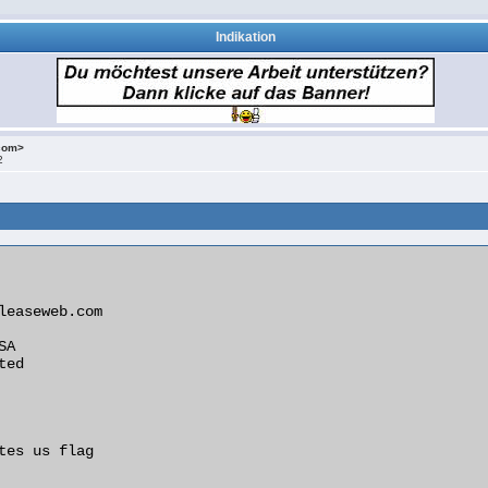
Indikation
.com>
2