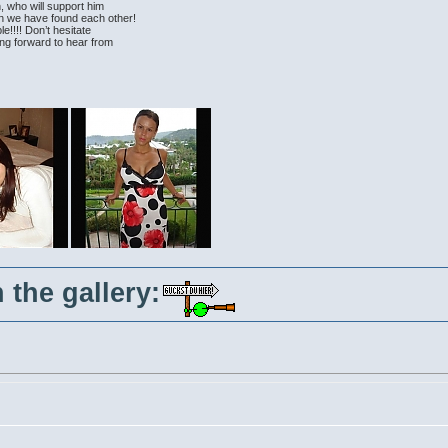
, who will support him
n we have found each other!
le!!!! Don’t hesitate
ing forward to hear from
 the gallery: