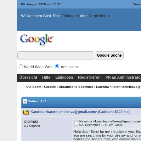
09. August 2026 um 09:31
Temp
Willkommen Gast. Bitte
Einloggen
oder
Registrieren
World Wide Web
anti-scam
Übersicht
Hilfe
Einloggen
Registrieren
PN an Administrato
Anti-Scam
›
Ukraine
›
Ukrainische Scammer
› Katerina <katerinamelkova
Seiten:
[1]
2
Katerina <katerinamelkova@gmail.com> (Gelesen: 8122 mal)
pipimax
Katerina <katerinamelkova@gmail.com
02. Dezember 2011 um 14:38
Ex-Mitglied
Hello dear! Sorry for my intrusion in your life
You are searching for your destiny and for s
honest and sincere man, who doesn’t want t