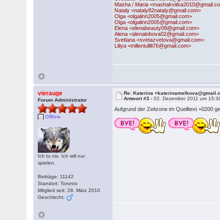
Masha / Maria <mashakvitka2010@gmail.c
Nataly <nataly82nataly@gmail.com>
Olga <olgalinn2005@gmail.com>
Olga <olgalinn2005@gmail.com>
Elena <elenabeauty09@gmail.com>
Alena <alenalobova02@gmail.com>
Svetlana <svetazvetova@gmail.com>
Liliya <milleniullili76@gmail.com>
vierauge
Re: Katerina <katerinamelkova@gmail
Antwort #3 -
02. Dezember 2011 um 15:3
Forum Administrator
Aufgrund der Zeitzone im Quelltext +0200 geh
Offline
Ich tu nix. Ich will nur
spielen.
Beiträge: 11142
Standort: Toronto
Mitglied seit: 28. März 2010
Geschlecht: