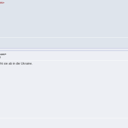
om>
.com>
0
t sie ab in die Ukraine.