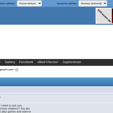
late wählen:
Sprache wählen:
r
Gallery
Facebook
eMail-Checker
Jagdzentrum
@gmail.com>
>
, I want to ask you:
erious relations? You are
o play games and want to