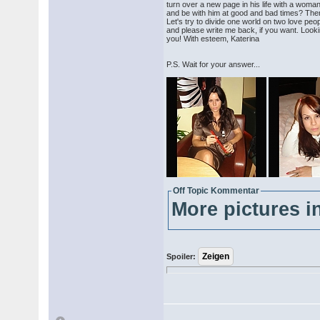
turn over a new page in his life with a woman
and be with him at good and bad times? The
Let's try to divide one world on two love peop
and please write me back, if you want. Look
you! With esteem, Katerina
P.S. Wait for your answer...
Off Topic Kommentar
More pictures in
Spoiler: