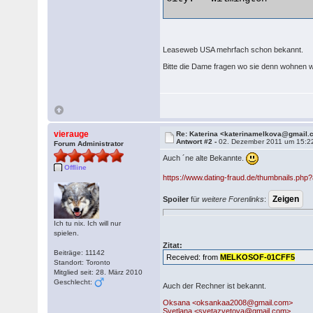
Leaseweb USA mehrfach schon bekannt.
Bitte die Dame fragen wo sie denn wohnen w
vierauge
Re: Katerina <katerinamelkova@gmail
Antwort #2 -
02. Dezember 2011 um 15:2
Forum Administrator
Auch ´ne alte Bekannte.
Offline
https://www.dating-fraud.de/thumbnails.ph
Spoiler
für
weitere Forenlinks
:
Ich tu nix. Ich will nur
spielen.
Zitat:
Beiträge: 11142
Received: from
MELKOSOF-01CFF5
Standort: Toronto
Mitglied seit: 28. März 2010
Geschlecht:
Auch der Rechner ist bekannt.
Oksana <oksankaa2008@gmail.com>
Svetlana <svetazvetova@gmail.com>