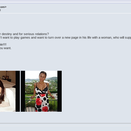
.com>
3
r destiny and for serious relations?
 want to play games and want to turn over a new page in his life with a woman, who will sup
le!!!!
you want.