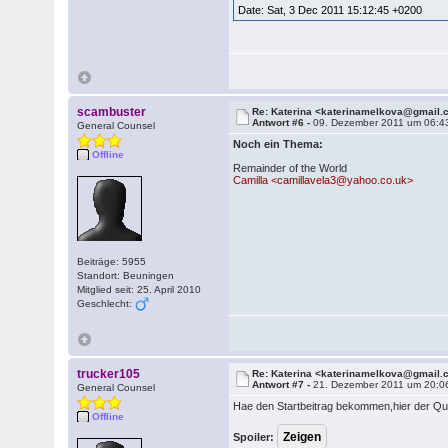
Date: Sat, 3 Dec 2011 15:12:45 +0200
scambuster
Re: Katerina <katerinamelkova@gmail
Antwort #6 -
09. Dezember 2011 um 06:4
General Counsel
Noch ein Thema:
Offline
Remainder of the World
Camilla <camillavela3@yahoo.co.uk>
Beiträge: 5955
Standort: Beuningen
Mitglied seit: 25. April 2010
Geschlecht:
trucker105
Re: Katerina <katerinamelkova@gmail
Antwort #7 -
21. Dezember 2011 um 20:0
General Counsel
Hae den Startbeitrag bekommen,hier der Que
Offline
Spoiler: