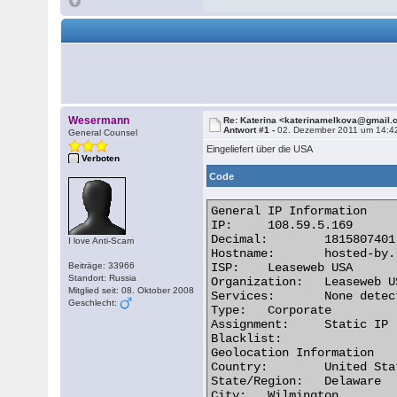
Wesermann
Re: Katerina <katerinamelkova@gmail
Antwort #1 -
02. Dezember 2011 um 14:4
General Counsel
Eingeliefert über die USA
Verboten
Code
General IP Information

IP:	108.59.5.169

Decimal:	1815807401

I love Anti-Scam
Hostname:	hosted-by.leaseweb.com

Beiträge: 33966
ISP:	Leaseweb USA

Standort: Russia
Organization:	Leaseweb USA

Mitglied seit: 08. Oktober 2008
Services:	None detected

Geschlecht:
Type:	Corporate

Assignment:	Static IP

Blacklist:

Geolocation Information

Country:	United States us flag

State/Region:	Delaware

City:	Wilmington 
