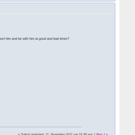
port him and be with him at good and bad times?
«
Zuletzt geändert: 11. Dezember 2011 um 16:38 von
† Rais †
»