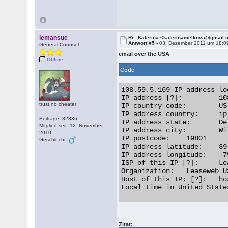
lemansue
Re: Katerina <katerinamelkova@gmail
Antwort #5 -
03. Dezember 2011 um 18:0
General Counsel
email over the USA
Offline
Code
108.59.5.169 IP address lo
IP address [?]: 	108.59.5.169 [Whois] [Reverse IP]

trust no cheater
IP country code: 	US

IP address country: 	ip address flagUnited States

Beiträge: 32336
IP address state: 	Delaware

Mitglied seit: 12. November
IP address city: 	Wilmington

2010
IP postcode: 	19801

Geschlecht:
IP address latitude: 	39.7157

IP address longitude: 	-75.5281

ISP of this IP [?]: 	Leaseweb USA

Organization: 	Leaseweb USA

Host of this IP: [?]: 	hosted-by.leaseweb.com[Whois] [Trace]

Local time in United States: 	2011-12-03 12
Zitat: