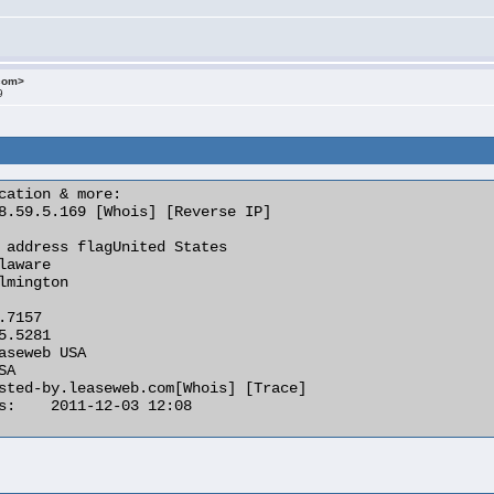
.com>
9
cation & more:

:08 
