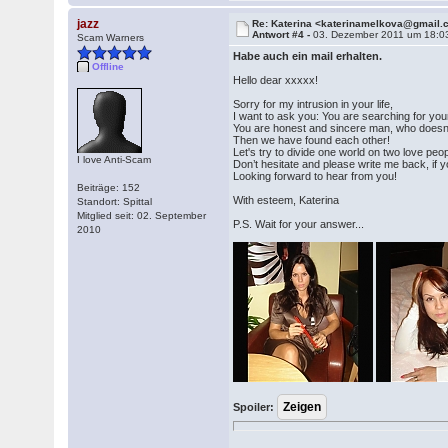
jazz
Re: Katerina <katerinamelkova@gmail
Antwort #4 -
03. Dezember 2011 um 18:0
Scam Warners
Habe auch ein mail erhalten.
Offline
Hello dear xxxxx!
Sorry for my intrusion in your life,
I want to ask you: You are searching for you
You are honest and sincere man, who doesn’t
Then we have found each other!
Let's try to divide one world on two love peop
I love Anti-Scam
Don’t hesitate and please write me back, if 
Looking forward to hear from you!
Beiträge: 152
With esteem, Katerina
Standort: Spittal
Mitglied seit: 02. September
P.S. Wait for your answer...
2010
Spoiler: