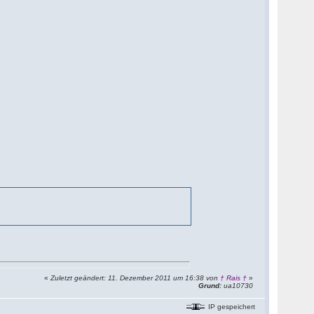
«
Zuletzt geändert: 11. Dezember 2011 um 16:38 von
† Rais †
»
Grund:
ua10730
IP gespeichert