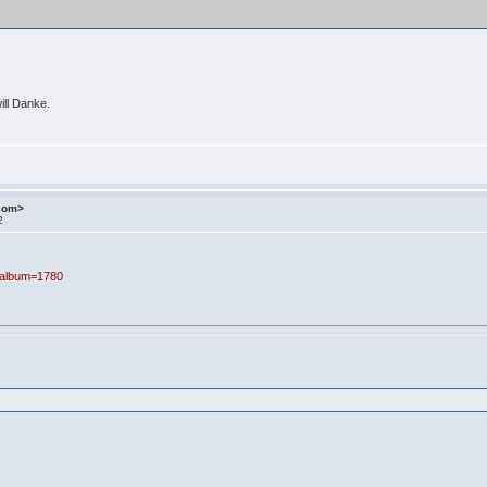
ill Danke.
.com>
2
p?album=1780