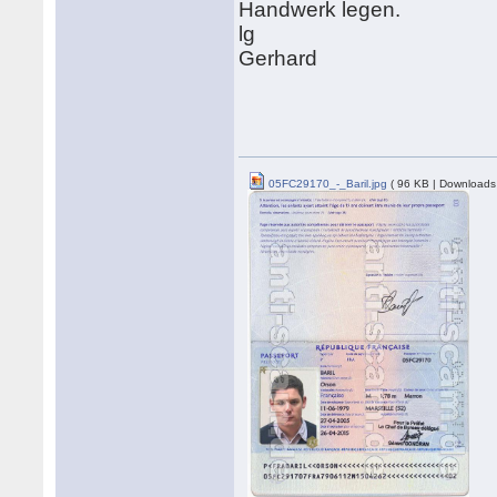
Handwerk legen.
lg
Gerhard
05FC29170_-_Baril.jpg
( 96 KB | Downloads