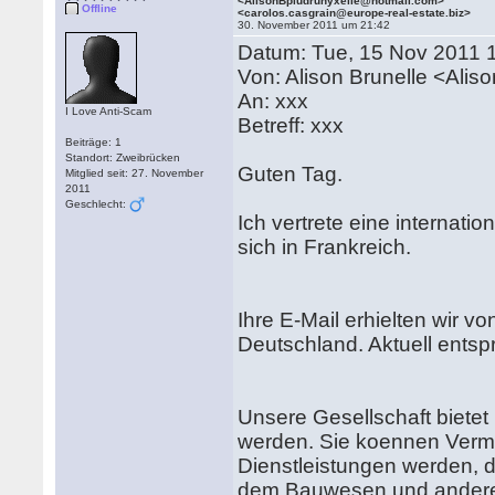
<AlisonBpiudrunyxelle@hotmail.com>
Offline
<carolos.casgrain@europe-real-estate.biz>
30. November 2011 um 21:42
Datum: Tue, 15 Nov 2011 
Von: Alison Brunelle <Ali
An: xxx
I Love Anti-Scam
Betreff: xxx
Beiträge: 1
Standort: Zweibrücken
Guten Tag.
Mitglied seit: 27. November
2011
Geschlecht:
Ich vertrete eine internat
sich in Frankreich.
Ihre E-Mail erhielten wir v
Deutschland. Aktuell ents
Unsere Gesellschaft bietet 
werden. Sie koennen Vermit
Dienstleistungen werden, 
dem Bauwesen und anderen