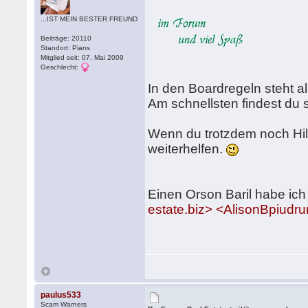
...IST MEIN BESTER FREUND
Beiträge: 20110
Standort: Pians
Mitglied seit: 07. Mai 2009
Geschlecht:
In den Boardregeln steht all
Am schnellsten findest du 
Wenn du trotzdem noch Hilf
weiterhelfen.
Einen Orson Baril habe ich
estate.biz> <AlisonBpiudr
paulus533
Scam Warners