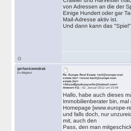
Crawler und Harvester mac
von Adressen an die der S
Einige Hundert oder gar Ta
Mail-Adresse aktiv ist.
Und dann kann das "Spiel"
gerhard.wondrak
Ex-Mitglied
Re: Europe Real Estate <aril@europe-real-
estate.biz> <orson.baril@europe-real-
estate.biz>
<AlisonBpiudrunyxelle@hotmail.com>
Antwort #11 -
02. Januar 2012 um 15:09
Hallo, habe auch dieses m
Immobilienberater bin, m
Homepage [www.europe-real
und falls doch, nur unzure
mit, auch den
Pass, den man mitgeschick