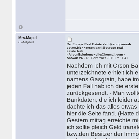
Mrs.Mapel
Ex-Mitglied
Re: Europe Real Estate <aril@europe-real-
estate.biz> <orson.baril@europe-real-
estate.biz>
<AlisonBpiudrunyxelle@hotmail.com>
Antwort #6 -
13. Dezember 2011 um 11:41
Nachdem ich mit Orson Bar
unterzeichnete erhielt ich
namens Gasgrain, habe im Int
jeden Fall hab ich die erst
zurückgesendt. - Man woll
Bankdaten, die ich leider a
dachte ich das alles etwas
hier die Seite fand. (Hatt
Gestern mittag erreichte m
ich sollte gleich Geld tra
bzw.den Besitzer der Immobi