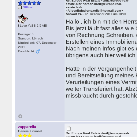
Re: Europe Real Estate <aril@europe-real-
estate.biz> <orson.baril@europe-real-
Offline
estate.biz>
<AlisonBpiudrunyxelle@hotmail.com>
Antwort #4 -
12. Dezember 2011 um 10:01
Hallo , ich bin mit den Her
I Love YaBB 2.5 AE!
Bis jetzt läuft fast alles 
von Rechnung Schreiben. (
Beiträge: 5
Standort: Lörrach
Erstellen eines Immobilien
Mitglied seit: 07. Dezember
2011
Nach meinen Infos gibt es d
Geschlecht:
übrigens auch hier weil ic
Hatte in der Vergangenheit
und Bereitstellung meines
Verurteilungen eines Vermi
weiter Transferiert hat. Ab
missbraucht durch gestoh
zapparella
General Counsel
Re: Europe Real Estate <aril@europe-real-
estate.biz> <orson.baril@europe-real-