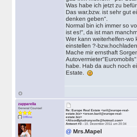
Was habe ich jetzt zu befür
Das war,bzw. ist sehr gut ei
denken geben".
Normal bin ich immer so vo
ist es!", da ist man manchm
Wer kann weiterhelfen-wo 
einstellen ?-bzw.hochlade
Mache mir ernsthaft Sorge
Autovermieter"Euromobils"
habe. Hab da auch noch ein
Estate.
zapparella
General Counsel
Re: Europe Real Estate <aril@europe-real-
estate.biz> <orson.baril@europe-real-
Offline
estate.biz>
<AlisonBpiudrunyxelle@hotmail.com>
Antwort #3 -
10. Dezember 2011 um 20:34
@
Mrs.Mapel