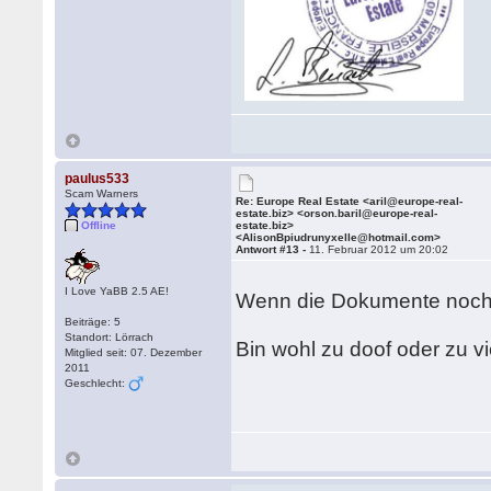
paulus533
Scam Warners
Re: Europe Real Estate <aril@europe-real-
estate.biz> <orson.baril@europe-real-
Offline
estate.biz>
<AlisonBpiudrunyxelle@hotmail.com>
Antwort #13 -
11. Februar 2012 um 20:02
I Love YaBB 2.5 AE!
Wenn die Dokumente noch 
Beiträge: 5
Standort: Lörrach
Bin wohl zu doof oder zu v
Mitglied seit: 07. Dezember
2011
Geschlecht: