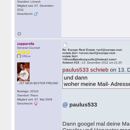
Standort: Lörrach
Mitglied seit: 07. Dezember
2011
Geschlecht:
zapparella
General Counsel
Re: Europe Real Estate <aril@europe-real-
estate.biz> <orson.baril@europe-real-
Offline
estate.biz>
<AlisonBpiudrunyxelle@hotmail.com>
Antwort #10 -
13. Dezember 2011 um 21:25
paulus533 schrieb
on 13. 
und dann
woher meine Mail- Adress
...IST MEIN BESTER FREUND
Beiträge: 20110
Standort: Pians
Mitglied seit: 07. Mai 2009
@
paulus533
Geschlecht:
Dann googel mal deine Ma