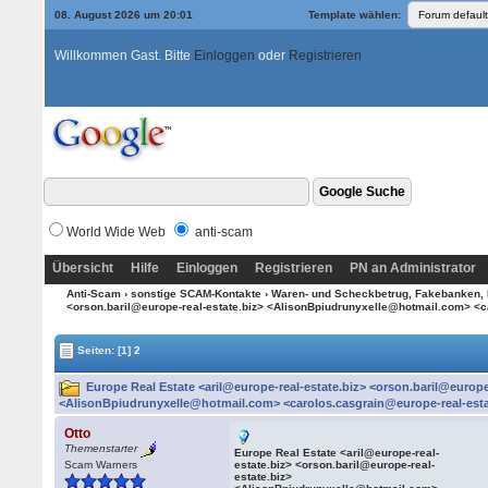
08. August 2026 um 20:01
Template wählen:
Willkommen Gast. Bitte
Einloggen
oder
Registrieren
World Wide Web
anti-scam
Übersicht
Hilfe
Einloggen
Registrieren
PN an Administrator
Anti-Scam
›
sonstige SCAM-Kontakte
›
Waren- und Scheckbetrug, Fakebanken, 
<orson.baril@europe-real-estate.biz> <AlisonBpiudrunyxelle@hotmail.com> <c
Seiten:
[1]
2
Europe Real Estate <aril@europe-real-estate.biz> <orson.baril@europe
<AlisonBpiudrunyxelle@hotmail.com> <carolos.casgrain@europe-real-estat
Otto
Themenstarter
Europe Real Estate <aril@europe-real-
Scam Warners
estate.biz> <orson.baril@europe-real-
estate.biz>