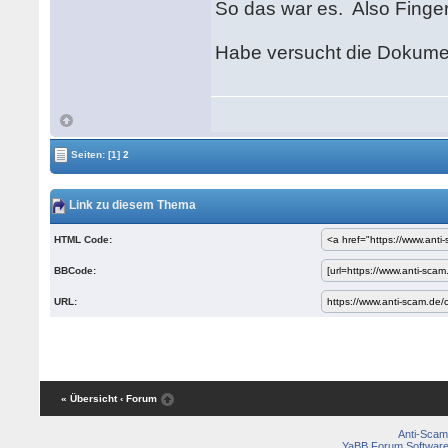
So das war es. Also Finge
Habe versucht die Dokument
Seiten:
[1]
2
Link zu diesem Thema
HTML Code:
BBCode:
URL:
« Übersicht
‹ Forum
Anti-Scam
YaBB Forum Softwar