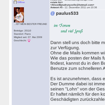
Offline
estate.biz>
<AlisonBpiudrunyxelle@hotmail.com>
Antwort #5 -
12. Dezember 2011 um 10:36
@
paulus533
...IST MEIN BESTER FREUND
Beiträge: 20110
Standort: Pians
Mitglied seit: 07. Mai 2009
Geschlecht:
Dann stell uns doch bitte
zur Verfügung.
Ohne die Mails kommen wir 
Wie das posten der Mails f
findest, kannst du in den 
Benutze zum schnelleren A
Es ist anzunehmen, dass es
Der Dumme dabei ist immer
seinen "Lohn" von der G
Er haftet nämlich für den
Geschädigten zurückzahle