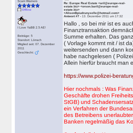
Scam Warners
Re: Europe Real Estate <aril@europe-real-
estate.biz> <orson.baril@europe-real-
Offline
estate.biz>
<AlisonBpiudrunyxelle@hotmail.com>
Antwort #7 -
13. Dezember 2011 um 17:32
Hallo , so bei mir ist es a
I Love YaBB 2.5 AE!
Finanztransaktion demnächst
Summe erhalten. Das ganze 
Beiträge: 5
Standort: Lörrach
( Vorlage kommt mit / ist d
Mitglied seit: 07. Dezember
2011
weitersenden und dann kom
Geschlecht:
habe nachgelesen ( Polizei
Allein hierfür braucht man
https://www.polizei-beratu
Hier nochmals : Was Finanza
Geschäfte drohen Freiheits
StGB) und Schadensersatz
ein Verfahren der Bundesan
des Betreibens unerlaubte
Banken regelmäßig das Ko