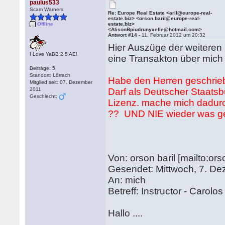
paulus533
Scam Warners
Re: Europe Real Estate <aril@europe-real-
estate.biz> <orson.baril@europe-real-
Offline
estate.biz>
<AlisonBpiudrunyxelle@hotmail.com>
Antwort #14 -
11. Februar 2012 um 20:32
Hier Auszüge der weiteren M
I Love YaBB 2.5 AE!
eine Transakton über mich a
Beiträge: 5
Standort: Lörrach
Habe den Herren geschriebe
Mitglied seit: 07. Dezember
2011
Darf als Deutscher Staats
Geschlecht:
Lizenz. mache mich dadurc
?? UND NIE wieder was gehö
Von: orson baril [mailto:or
Gesendet: Mittwoch, 7. D
An: mich
Betreff: Instructor - Carolo
Hallo ....