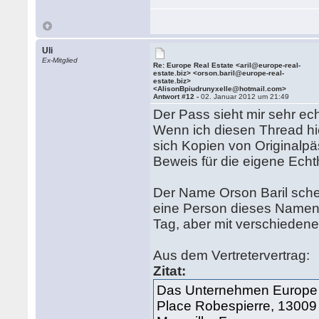
Uli
Ex-Mitglied
Re: Europe Real Estate <aril@europe-real-
estate.biz> <orson.baril@europe-real-
estate.biz>
<AlisonBpiudrunyxelle@hotmail.com>
Antwort #12 -
02. Januar 2012 um 21:49
Der Pass sieht mir sehr ec
Wenn ich diesen Thread hie
sich Kopien von Originalpä
Beweis für die eigene Echt
Der Name Orson Baril schein
eine Person dieses Namens 
Tag, aber mit verschieden
Aus dem Vertretervertrag:
Zitat:
Das Unternehmen Europe R
Place Robespierre, 13009