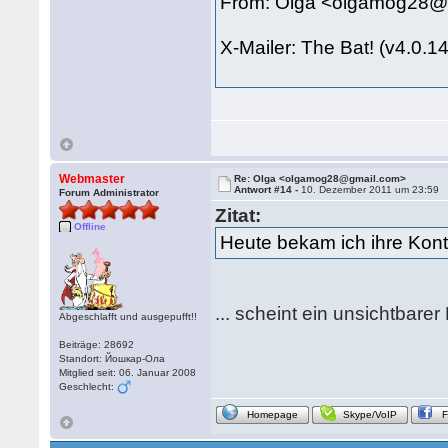
From: Olga <olgamog28@
X-Mailer: The Bat! (v4.0.1
Webmaster
Re: Olga <olgamog28@gmail.com>
Antwort #14 -
10. Dezember 2011 um 23:59
Forum Administrator
Zitat:
Offline
Heute bekam ich ihre Kon
... scheint ein unsichtbare
Abgeschlafft und ausgepufft!!
Beiträge: 28692
Standort: Йошкар-Ола
Mitglied seit: 06. Januar 2008
Geschlecht:
Homepage
Skype/VoIP