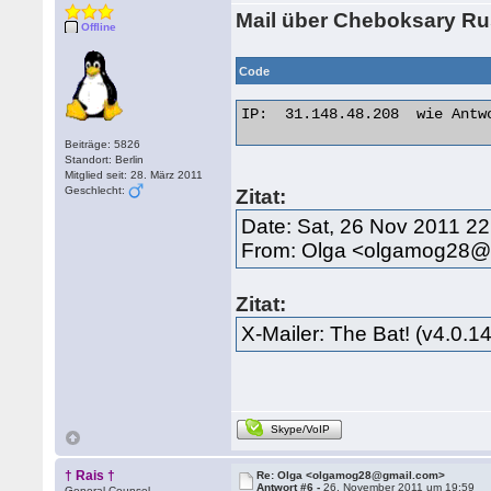
Mail über Cheboksary R
Offline
Code
IP:  31.148.48.208  wie Antwo
Beiträge: 5826
Standort: Berlin
Mitglied seit: 28. März 2011
Geschlecht:
Zitat:
Date: Sat, 26 Nov 2011 2
From: Olga <olgamog28@
Zitat:
X-Mailer: The Bat! (v4.0.1
Skype/VoIP
† Rais †
Re: Olga <olgamog28@gmail.com>
Antwort #6 -
26. November 2011 um 19:59
General Counsel