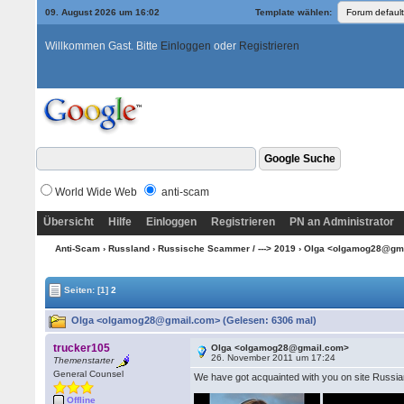
09. August 2026 um 16:02
Template wählen:
Willkommen Gast. Bitte
Einloggen
oder
Registrieren
World Wide Web
anti-scam
Übersicht
Hilfe
Einloggen
Registrieren
PN an Administrator
Anti-Scam
›
Russland
›
Russische Scammer / ---> 2019
› Olga <olgamog28@gm
Seiten:
[1]
2
Olga <olgamog28@gmail.com> (Gelesen: 6306 mal)
trucker105
Olga <olgamog28@gmail.com>
26. November 2011 um 17:24
Themenstarter
General Counsel
We have got acquainted with you on site Russia
Offline