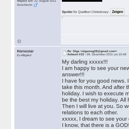
Mitglied seit: 22. August 2011
Geschlecht:
Spoiler
für
Quelltext Cheboksary
:
Horsestar
Re: Olga <olgamog28@gmail.com>
Antwort #10 -
06. Dezember 2011 um 10:46
Ex-Mitglied
My darling xxxxx!!!
I am happy to see your new 
answer!!!
I have for you good news. I
take this month. And after 
holiday. I wish to execute m
be the best my holiday. All 
Then I will live at you. So 
relations to each other.
xxxxx, I dream to see your e
I know, that there is a GOD!