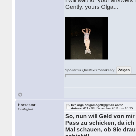
I will wait for your answers i
Gently, yours Olga...
Spoiler
für
Quelltext Cheboksary
:
Horsestar
Re: Olga <olgamog28@gmail.com>
Antwort #11 -
08. Dezember 2011 um 10:35
Ex-Mitglied
So, nun will Geld von mir
Pass zu schicken, da ich I
Mal schauen, ob Sie drau