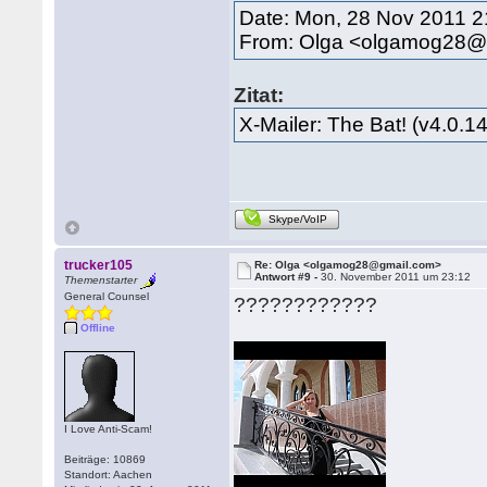
Date: Mon, 28 Nov 2011 2
From: Olga <olgamog28@
Zitat:
X-Mailer: The Bat! (v4.0.1
Skype/VoIP
trucker105
Re: Olga <olgamog28@gmail.com>
Antwort #9 -
30. November 2011 um 23:12
Themenstarter
General Counsel
????????????
Offline
I Love Anti-Scam!
Beiträge: 10869
Standort: Aachen