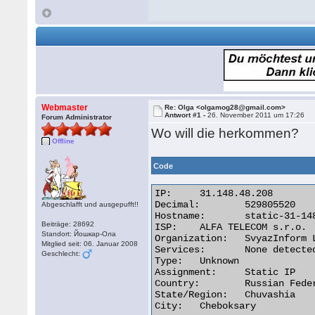
Webmaster
Re: Olga <olgamog28@gmail.com>
Antwort #1 -
26. November 2011 um 17:26
Forum Administrator
Wo will die herkommen?
Offline
Code
IP:	31.148.48.208

Decimal:	529805520

Abgeschlafft und ausgepufft!!
Hostname:	static-31-148-48-208.chebnet.ru

Beiträge: 28692
ISP:	ALFA TELECOM s.r.o.

Standort: Йошкар-Ола
Organization:	SvyazInform Ltd.

Mitglied seit: 06. Januar 2008
Services:	None detected

Geschlecht:
Type:	Unknown

Assignment:	Static IP

Country:	Russian Federation

State/Region:	Chuvashia

City:	Cheboksary 
