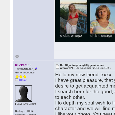
trucker105
Re: Olga <olgamog28@gmail.com>
Antwort #4 -
26. November 2011 um 19:52
Themenstarter
General Counsel
Hello my new friend xxxx
I have great pleasure, tha
Offline
desire to get acquainted m
I search here for the good
to each other.
I to depth my soul wish to 
I Love Anti-Scam!
character and we will fin
Beiträge: 10869
I like your photo. You beaut
Standort: Aachen