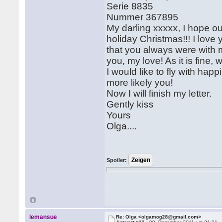
Serie 8835
Nummer 367895
My darling xxxxx, I hope ou
holiday Christmas!!! I love
that you always were with 
you, my love! As it is fine
I would like to fly with hap
more likely you!
Now I will finish my letter.
Gently kiss
Yours
Olga....
Spoiler:
lemansue
Re: Olga <olgamog28@gmail.com>