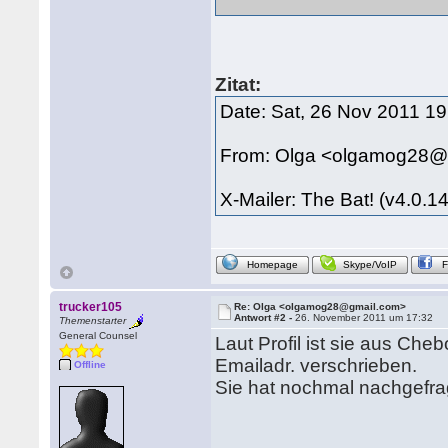
Zitat:
Date: Sat, 26 Nov 2011 1
From: Olga <olgamog28@
X-Mailer: The Bat! (v4.0.1
Homepage
Skype/VoIP
trucker105
Re: Olga <olgamog28@gmail.com>
Antwort #2 -
26. November 2011 um 17:32
Themenstarter
General Counsel
Laut Profil ist sie aus Che
Emailadr. verschrieben.
Offline
Sie hat nochmal nachgefrag