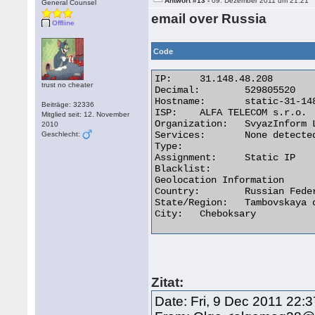
Antwort #13 -
09. Dezember 2011 um 21:21
General Counsel
email over Russia
Offline
Code
IP:	31.148.48.208

trust no cheater
Decimal:	529805520

Hostname:	static-31-148-48-208.chebnet.ru

Beiträge: 32336
ISP:	ALFA TELECOM s.r.o.

Mitglied seit: 12. November
Organization:	SvyazInform Ltd.

2010
Services:	None detected

Geschlecht:
Type:

Assignment:	Static IP

Blacklist:

Geolocation Information

Country:	Russian Federation ru flag

State/Region:	Tambovskaya oblast

City:	Cheboksary 

Zitat:
Date: Fri, 9 Dec 2011 22: