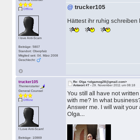
@
trucker105
Offline
Hättest ihr ruhig schreibe
I love Anti-Scam
Beiträge: 5807
Standort: Oberpfalz
Mitglied seit: 04. März 2008
Geschlecht:
trucker105
Re: Olga <olgamog28@gmail.com>
Antwort #7 -
29. November 2011 um 08:18
Themenstarter
General Counsel
You still all have not writ
with me? In what business?
Offline
Answer me. I will wait your
Olga...
I Love Anti-Scam!
Beiträge: 10869