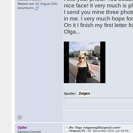
Mitglied seit: 22. August 2011
nice face! It very much is 
Geschlecht:
I send you mine three phot
in me. I very much hope for i
On it I finish my first letter 
Olga...
Spoiler:
Opfer
Re: Olga <olgamog28@gmail.com>
Antwort #5 -
26. November 2011 um 19:55
General Counsel