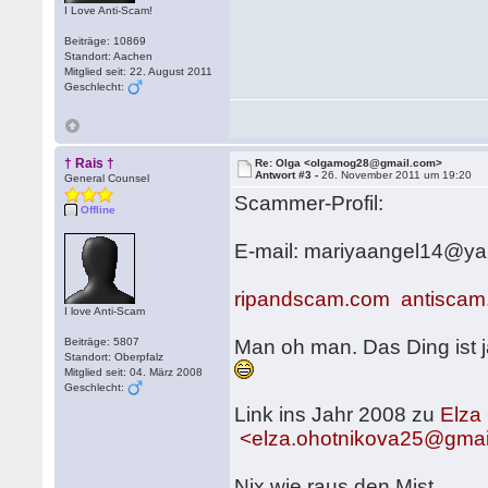
I Love Anti-Scam!
Beiträge: 10869
Standort: Aachen
Mitglied seit: 22. August 2011
Geschlecht:
† Rais †
Re: Olga <olgamog28@gmail.com>
Antwort #3 -
26. November 2011 um 19:20
General Counsel
Scammer-Profil:
Offline
E-mail: mariyaangel14@y
ripandscam.com
antiscam
I love Anti-Scam
Beiträge: 5807
Man oh man. Das Ding ist ja
Standort: Oberpfalz
Mitglied seit: 04. März 2008
Geschlecht:
Link ins Jahr 2008 zu
Elza
<elza.ohotnikova25@gmai
Nix wie raus den Mist.