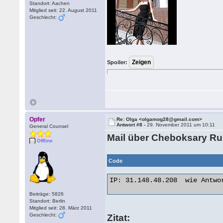
Standort: Aachen
Mitglied seit: 22. August 2011
Geschlecht:
Spoiler:
Opfer
Re: Olga <olgamog28@gmail.com>
Antwort #8 -
29. November 2011 um 10:11
General Counsel
Mail über Cheboksary R
Offline
Code
IP: 31.148.48.208  wie Antwor
Beiträge: 5826
Standort: Berlin
Mitglied seit: 28. März 2011
Geschlecht:
Zitat: