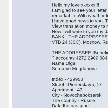
Hello my love xxxxxx!!!
I am glad to see your lette
remarkable. With weather t
I have good news to you. T
View translation money to 
Now I will write to you my d
BANK - THE ADDRESSEE (B
VTB 24 (JSC), Moscow, 
THE ADDRESSEE (Benefici
? accounts 4272 2909 88
Name:Olga
Surname:Mogdanova
Index - 429950
Street - Pionerskaya, 17
Apartment - 43
City - Novocheboksarsk
The country - Russie
Data the passport: