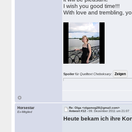
I wish you good time!!!
With love and trembling, yo
Spoiler
für
Quelltext Cheboksary
:
Horsestar
Re: Olga <olgamog28@gmail.com>
Antwort #12 -
09. Dezember 2011 um 21:07
Ex-Mitglied
Heute bekam ich ihre Ko