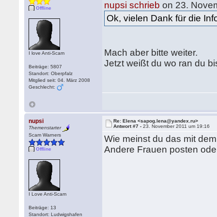
nupsi schrieb
on 23. Novem
Offline
Ok, vielen Dank für die Inf
Mach aber bitte weiter.
I love Anti-Scam
Jetzt weißt du wo ran du b
Beiträge: 5807
Standort: Oberpfalz
Mitglied seit: 04. März 2008
Geschlecht:
nupsi
Re: Elena <sapog.lena@yandex.ru>
Antwort #7 -
23. November 2011 um 19:16
Themenstarter
Scam Warners
Wie meinst du das mit de
Andere Frauen posten ode
Offline
I Love Anti-Scam
Beiträge: 13
Standort: Ludwigshafen