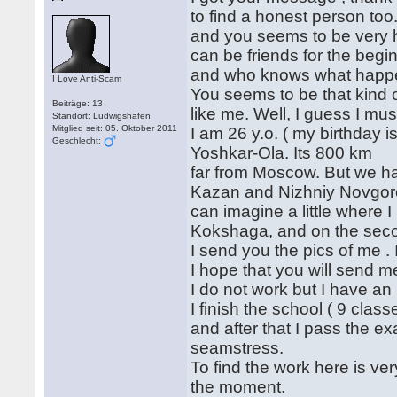
to find a honest person too.
and you seems to be very 
can be friends for the begi
and who knows what happened
I Love Anti-Scam
You seems to be that kind o
Beiträge: 13
like me. Well, I guess I m
Standort: Ludwigshafen
Mitglied seit: 05. Oktober 2011
I am 26 y.o. ( my birthday i
Geschlecht:
Yoshkar-Ola. Its 800 km
far from Moscow. But we ha
Kazan and Nizhniy Novgorod.
can imagine a little where I 
Kokshaga, and on the second
I send you the pics of me . 
I hope that you will send m
I do not work but I have an
I finish the school ( 9 class
and after that I pass the e
seamstress.
To find the work here is ver
the moment.