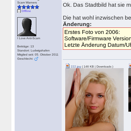
Scam Warners
Ok. Das Stadtbild hat sie 
Offline
Die hat wohl inzwischen ber
Änderung:
Erstes Foto von 2006:
Software/Firmware Versi
I Love Anti-Scam
Letzte Änderung Datum/Uh
Beiträge: 13
Standort: Ludwigshafen
Mitglied seit: 05. Oktober 2011
Geschlecht:
222.jpg
( 146 KB | Downloads )