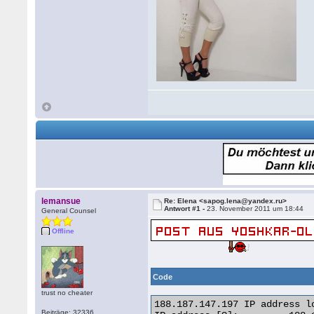
lemansue
Re: Elena <sapog.lena@yandex.ru>
Antwort #1 -
23. November 2011 um 18:44
General Counsel
Offline
Code
trust no cheater
188.187.147.197 IP address lo
Beiträge: 32336