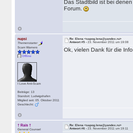
Das Stadtbild ist bei dene
Forum.
nupsi
Re: Elena <sapog.lena@yandex.ru>
Antwort #5 -
23. November 2011 um 19:08
Themenstarter
Scam Warners
Ok, vielen Dank für die Info
Offline
I Love Anti-Scam
Beiträge: 13
Standort: Ludwigshafen
Mitglied seit: 05. Oktober 2011
Geschlecht:
† Rais †
Re: Elena <sapog.lena@yandex.ru>
Antwort #6 -
23. November 2011 um 19:11
General Counsel