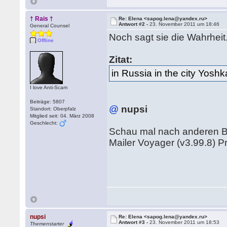
† Rais †
Re: Elena <sapog.lena@yandex.ru>
Antwort #2 -
23. November 2011 um 18:46
General Counsel
Noch sagt sie die Wahrheit
Offline
Zitat:
in Russia in the city Yoshk
I love Anti-Scam
Beiträge: 5807
@
nupsi
Standort: Oberpfalz
Mitglied seit: 04. März 2008
Geschlecht:
Schau mal nach anderen Bi
Mailer Voyager (v3.99.8) Pr
nupsi
Re: Elena <sapog.lena@yandex.ru>
Antwort #3 -
23. November 2011 um 18:53
Themenstarter