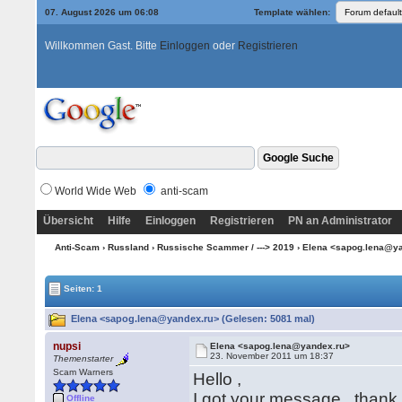
07. August 2026 um 06:08
Template wählen:
Willkommen Gast. Bitte
Einloggen
oder
Registrieren
World Wide Web
anti-scam
Übersicht
Hilfe
Einloggen
Registrieren
PN an Administrator
Anti-Scam
›
Russland
›
Russische Scammer / ---> 2019
› Elena <sapog.lena@y
Seiten: 1
Elena <sapog.lena@yandex.ru> (Gelesen: 5081 mal)
nupsi
Elena <sapog.lena@yandex.ru>
23. November 2011 um 18:37
Themenstarter
Scam Warners
Hello ,
I got your message , thank 
Offline