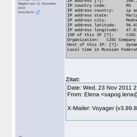
IP address [?]: 	188.187.147.197 [Whois] [Reverse IP]

Mitglied seit: 12. November
IP country code: 	RU

2010
IP address country: 	ip address flagRussian Federation

Geschlecht:
IP address state: 	Mariy-El

IP address city: 	Medvedevo

IP address latitude: 	56.6333

IP address longitude: 	47.8167

ISP of this IP [?]: 	CJSC ER-Telecom Holding

Organization: 	CJSC Company ER-Telecom Yoshkar-Ola

Host of this IP: [?]: 	dynamicip-188-187-147-197.pppoe.yola.ertelecom.ru[Whois] [Trace]

Local time in Russian Federation: 	2011-11-2
Zitat:
Date: Wed, 23 Nov 2011 
From: Elena <sapog.lena
X-Mailer: Voyager (v3.99.