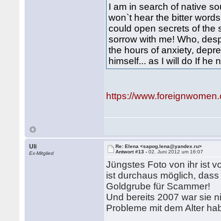
I am in search of native so
won`t hear the bitter words:
could open secrets of the 
sorrow with me! Who, despit
the hours of anxiety, depr
himself... as I will do If he n
https://www.foreignwomen
Uli
Re: Elena <sapog.lena@yandex.ru>
Antwort #13 -
02. Juni 2012 um 16:07
Ex-Mitglied
Jüngstes Foto von ihr ist 
ist durchaus möglich, dass 
Goldgrube für Scammer!
Und bereits 2007 war sie nic
Probleme mit dem Alter hab