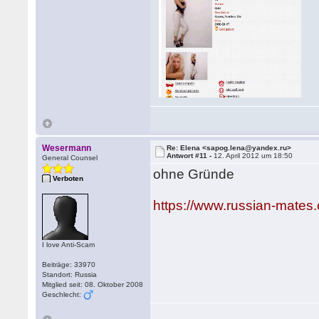
Wesermann
Re: Elena <sapog.lena@yandex.ru>
Antwort #11 -
12. April 2012 um 18:50
General Counsel
ohne Gründe
Verboten
https://www.russian-mates
I love Anti-Scam
Beiträge: 33970
Standort: Russia
Mitglied seit: 08. Oktober 2008
Geschlecht: