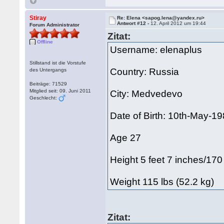
Stiray
Re: Elena <sapog.lena@yandex.ru>
Antwort #12 -
12. April 2012 um 19:44
Forum Administrator
Zitat:
Offline
Username: elenaplus
Stillstand ist die Vorstufe
Country: Russia
des Untergangs
Beiträge: 71529
Mitglied seit: 09. Juni 2011
City: Medvedevo
Geschlecht:
Date of Birth: 10th-May-1
Age 27
Height 5 feet 7 inches/17
Weight 115 lbs (52.2 kg)
Zitat: