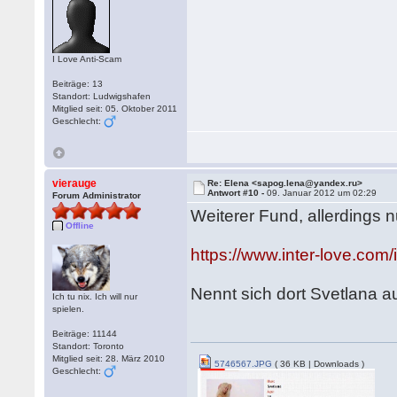
I Love Anti-Scam
Beiträge: 13
Standort: Ludwigshafen
Mitglied seit: 05. Oktober 2011
Geschlecht:
vierauge
Re: Elena <sapog.lena@yandex.ru>
Antwort #10 -
09. Januar 2012 um 02:29
Forum Administrator
Weiterer Fund, allerdings 
Offline
https://www.inter-love.c
Nennt sich dort Svetlana a
Ich tu nix. Ich will nur
spielen.
Beiträge: 11144
Standort: Toronto
Mitglied seit: 28. März 2010
5746567.JPG
( 36 KB | Downloads )
Geschlecht: