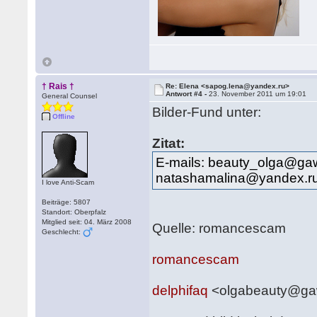
† Rais †
Re: Elena <sapog.lena@yandex.ru>
Antwort #4 -
23. November 2011 um 19:01
General Counsel
Bilder-Fund unter:
Offline
Zitat:
E-mails: beauty_olga@ga
natashamalina@yandex.ru
I love Anti-Scam
Beiträge: 5807
Standort: Oberpfalz
Mitglied seit: 04. März 2008
Quelle: romancescam
Geschlecht:
romancescam
delphifaq
<olgabeauty@g