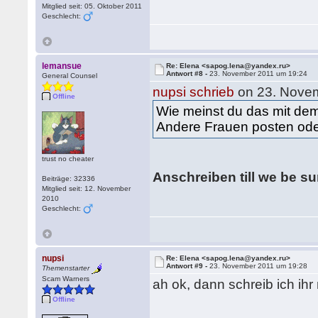
Mitglied seit: 05. Oktober 2011
Geschlecht:
lemansue
Re: Elena <sapog.lena@yandex.ru>
Antwort #8 -
23. November 2011 um 19:24
General Counsel
nupsi schrieb
on 23. Novem
Offline
Wie meinst du das mit de
Andere Frauen posten ode
trust no cheater
Anschreiben till we be 
Beiträge: 32336
Mitglied seit: 12. November
2010
Geschlecht:
nupsi
Re: Elena <sapog.lena@yandex.ru>
Antwort #9 -
23. November 2011 um 19:28
Themenstarter
Scam Warners
ah ok, dann schreib ich ihr 
Offline