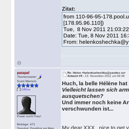
Zitat:
from 110-96-95-178.pool.uk
[178.95.96.110])
Tue, 8 Nov 2011 21:03:2
Date: Tue, 8 Nov 2011 16
From: helenkoshechka@y
patapaf
Re: Helen <helenkoshechka@yandex.ru>
Antwort #9 -
13. November 2011 um 09:38
Themenstarter
Scam Warners
Huch, la belle Hélène hat
Vielleicht lassen sich a
Offline
ausquetschen?
Und immer noch keine Ant
verschwunden ist...
Power sucht Frau!
Beiträge: 471
My dear XXX , nice to get yo
Standort: Frankfurt am Main