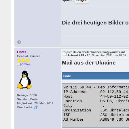
Spoiler:
Die drei heutigen Bilder 
Opfer
Re: Helen <helenkoshechka@yandex.ru>
Antwort #13 -
17. November 2011 um 18:39
General Counsel
Mail aus der Ukraine
Offline
Code
92.112.59.44 - Geo Informatio
IP Address 	92.112.59.44

Beiträge: 5826
Host 	        44-59-112-92.pool.ukrtel.net

Standort: Berlin
Location 	UA UA, Ukraine

Mitglied seit: 28. März 2011
City 	        -, - -

Geschlecht:
Organization 	JSC Ukrtelecom

ISP 	        JSC Ukrtelecom

AS Number 	AS6849 JSC UKRTELECOM, 
