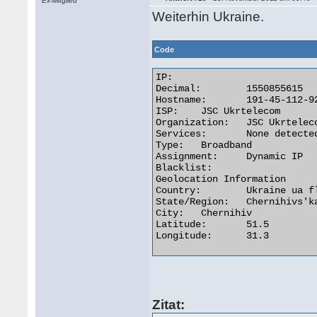
Ex-Mitglied
Weiterhin Ukraine.
Code
IP:

Decimal:	1550855615

Hostname:	191-45-112-92.pool.ukrtel.net

ISP:	JSC Ukrtelecom

Organization:	JSC Ukrtelecom

Services:	None detected

Type:	Broadband

Assignment:	Dynamic IP

Blacklist:

Geolocation Information

Country:	Ukraine ua flag

State/Region:	Chernihivs'ka Oblast'

City:	Chernihiv

Latitude:	51.5

Longitude:	31.3 

Zitat: