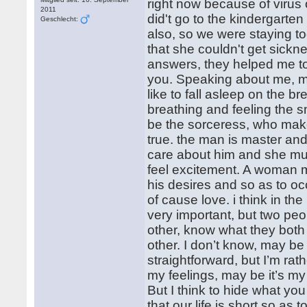
right now because of virus o
2011
did't go to the kindergarten
Geschlecht:
also, so we were staying to
that she couldn't get sickn
answers, they helped me to
you. Speaking about me, m
like to fall asleep on the 
breathing and feeling the sme
be the sorceress, who make
true. the man is master an
care about him and she mu
feel excitement. A woman m
his desires and so as to 
of cause love. i think in th
very important, but two peop
other, know what they bot
other. I don’t know, may b
straightforward, but I’m ra
my feelings, may be it’s m
But I think to hide what yo
that our life is short so as to