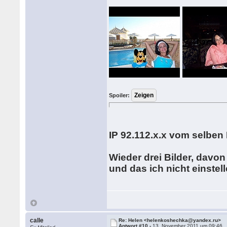
Spoiler:
IP 92.112.x.x vom selben 
Wieder drei Bilder, davo
und das ich nicht einstell
calle
Re: Helen <helenkoshechka@yandex.ru>
Antwort #10 -
13. November 2011 um 09:46