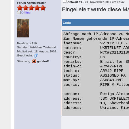
Antwort #1 -
01. November 2011 um 16:42
Forum Administrator
Eingeliefert wurde diese Ma
Offline
Code
Abfrage nach IP-Adresse zu N
Zum Namen gehörende IP-Adress
inetnum:        92.112.0.0 - 
Beiträge: 4719
netname:        UKRTELNET-ADS
Standort: liebliches Taubertal
Mitglied seit: 18. August 2008
descr:          NCC#20110118
Geschlecht:
country:        ua

remarks:        E-mail for S
Stimmung:
gut druff
admin-c:        ARM42-RIPE

tech-c:         ARM42-RIPE

status:         ASSIGNED PA

mnt-by:         AS6849-MNT

source:         RIPE # Filter
person:         Remiga Alexan
address:        JSC UKRTELECO
address:        18, Shevchenk
address:        Ukraine, Kiev