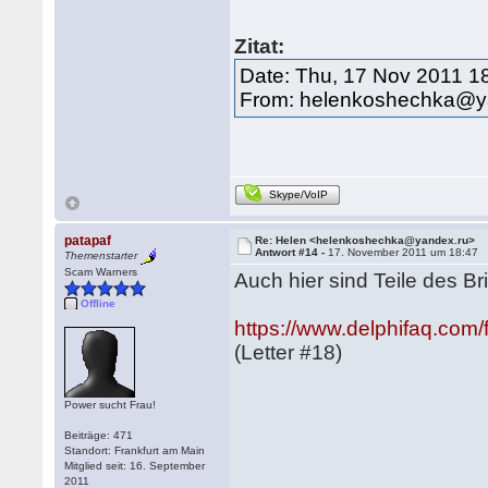
Zitat:
Date: Thu, 17 Nov 2011 1
From: helenkoshechka@y
Skype/VoIP
patapaf
Re: Helen <helenkoshechka@yandex.ru>
Antwort #14 -
17. November 2011 um 18:47
Themenstarter
Scam Warners
Auch hier sind Teile des Br
Offline
https://www.delphifaq.co
(Letter #18)
Power sucht Frau!
Beiträge: 471
Standort: Frankfurt am Main
Mitglied seit: 16. September
2011