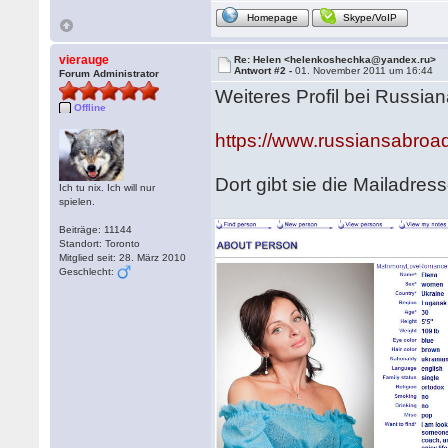
Homepage
Skype/VoIP
vierauge
Re: Helen <helenkoshechka@yandex.ru>
Antwort #2 -
01. November 2011 um 16:44
Forum Administrator
Weiteres Profil bei Russia
Offline
https://www.russiansabro
Dort gibt sie die Mailadres
Ich tu nix. Ich will nur
spielen.
Beiträge: 11144
Standort: Toronto
Mitglied seit: 28. März 2010
Geschlecht: