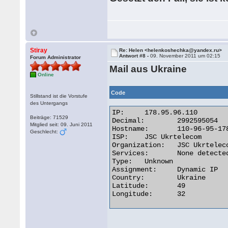
Stiray
Re: Helen <helenkoshechka@yandex.ru>
Antwort #8 -
09. November 2011 um 02:15
Forum Administrator
Mail aus Ukraine
Online
Code
Stillstand ist die Vorstufe
des Untergangs
IP:	178.95.96.110

Beiträge: 71529
Decimal:	2992595054

Mitglied seit: 09. Juni 2011
Hostname:	110-96-95-178.pool.ukrtel.net

Geschlecht:
ISP:	JSC Ukrtelecom

Organization:	JSC Ukrtelecom

Services:	None detected

Type:	Unknown

Assignment:	Dynamic IP

Country:	Ukraine

Latitude:	49

Longitude:	32 
