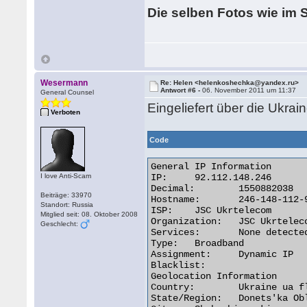
Die selben Fotos wie im S
Wesermann
Re: Helen <helenkoshechka@yandex.ru>
Antwort #6 -
06. November 2011 um 11:37
General Counsel
Eingeliefert über die Ukrai
Verboten
Code
General IP Information

I love Anti-Scam
IP:	92.112.148.246

Decimal:	1550882038

Beiträge: 33970
Hostname:	246-148-112-92.pool.ukrtel.net

Standort: Russia
ISP:	JSC Ukrtelecom

Mitglied seit: 08. Oktober 2008
Organization:	JSC Ukrtelecom

Geschlecht:
Services:	None detected

Type:	Broadband

Assignment:	Dynamic IP

Blacklist:

Geolocation Information

Country:	Ukraine ua flag

State/Region:	Donets'ka Oblast'
