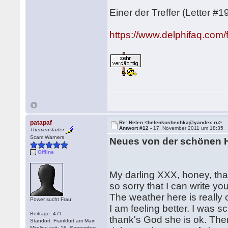
Einer der Treffer (Letter #1
https://www.delphifaq.com
patapaf
Re: Helen <helenkoshechka@yandex.ru>
Antwort #12 -
17. November 2011 um 18:35
Themenstarter
Scam Warners
Neues von der schönen 
Offline
My darling XXX, honey, tha
so sorry that I can write y
The weather here is really 
Power sucht Frau!
I am feeling better. I was s
Beiträge: 471
thank's God she is ok. Ther
Standort: Frankfurt am Main
Mitglied seit: 16. September