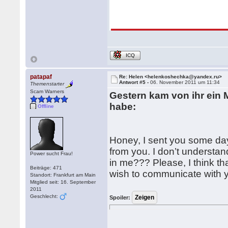
ICQ
patapaf
Re: Helen <helenkoshechka@yandex.ru>
Antwort #5 -
06. November 2011 um 11:34
Themenstarter
Scam Warners
Gestern kam von ihr ein 
habe:
Offline
Honey, I sent you some day
from you. I don’t understan
Power sucht Frau!
in me??? Please, I think t
Beiträge: 471
wish to communicate with y
Standort: Frankfurt am Main
Mitglied seit: 16. September
2011
Geschlecht:
Spoiler: