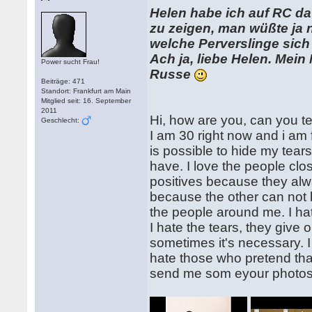
Helen habe ich auf RC dav
zu zeigen, man wüßte ja 
welche Perverslinge sich 
Ach ja, liebe Helen. Mein
Power sucht Frau!
Russe
Beiträge: 471
Standort: Frankfurt am Main
Mitglied seit: 16. September
2011
Hi, how are you, can you t
Geschlecht:
I am 30 right now and i am 
is possible to hide my tears.
have. I love the people clos
positives because they alwa
because the other can not b
the people around me. I hate 
I hate the tears, they give 
sometimes it's necessary. I
hate those who pretend tha
send me som eyour photos