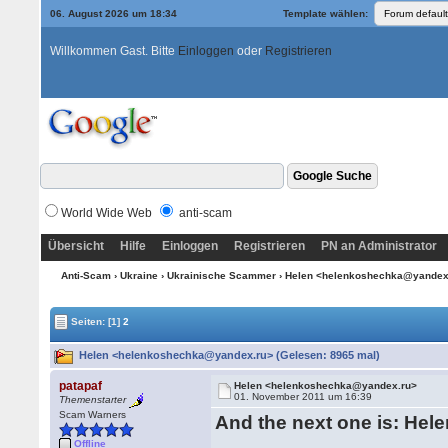
06. August 2026 um 18:34
Template wählen:
Willkommen Gast. Bitte
Einloggen
oder
Registrieren
World Wide Web
anti-scam
Übersicht
Hilfe
Einloggen
Registrieren
PN an Administrator
Anti-Scam
›
Ukraine
›
Ukrainische Scammer
› Helen <helenkoshechka@yandex
Seiten:
[1]
2
Helen <helenkoshechka@yandex.ru> (Gelesen: 8965 mal)
patapaf
Helen <helenkoshechka@yandex.ru>
01. November 2011 um 16:39
Themenstarter
Scam Warners
And the next one is: Hele
Offline