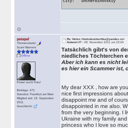
City:	Shcherbinovskiy 

patapaf
Re: Helen <helenkoshechka@yandex.ru>
Antwort #7 -
08. November 2011 um 23:04
Themenstarter
Scam Warners
Tatsächlich gibt's von 
niedliches Töchterchen 
Offline
Aber ich kann es nicht l
es hier ein Scammer ist,
Power sucht Frau!
My dear XXX , how are you??
Beiträge: 471
nice first impressions about
Standort: Frankfurt am Main
Mitglied seit: 16. September
disappoint me and of course 
2011
disappointed in me also. Wh
Geschlecht:
from the very beginning. I l
Ukraine with my family and
princess who I love so much