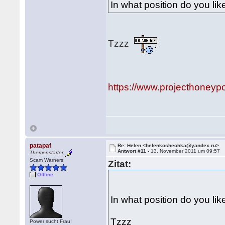
In what position do you lik
Tzzz
https://www.projecthoneypo
patapaf
Re: Helen <helenkoshechka@yandex.ru>
Antwort #11 -
13. November 2011 um 09:57
Themenstarter
Scam Warners
Zitat:
Offline
In what position do you li
Tzzz
Power sucht Frau!