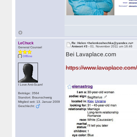
LeChuck
Re: Helen <helenkoshechka@yandex.ru>
Antwort #3 -
01. November 2011 um 16:46
General Counsel
Bei Lavaplace.com
Offline
https://www.lavaplace.com/
I Love Anti-Scam!
Beiträge: 3564
Standort: Braunschweig
Mitglied seit: 13. Januar 2009
Geschlecht: