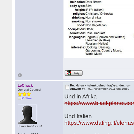
ICQ
LeChuck
Re: Helen <helenkoshechka@yandex.ru>
Antwort #4 -
01. November 2011 um 16:52
General Counsel
Und in Afrika
Offline
https://www.blackplanet.co
Und Italien
https://www.dating.lt/elenas
I Love Anti-Scam!