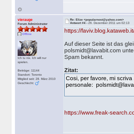
vierauge
Re: Elize <popularnost@yahoo.com>
Antwort #4 -
26. Dezember 2011 um 02:13
Forum Administrator
https://faviv.blog.kataweb.it
Offline
Auf dieser Seite ist das gl
polsmidt@lavabit.com unte
Spam bekannt.
Ich tu nix. Ich will nur
spielen.
Zitat:
Beiträge: 11144
Standort: Toronto
Cosi, per favore, mi scr
Mitglied seit: 28. März 2010
Geschlecht:
personale: polsmidt@lava
https://www.freak-search