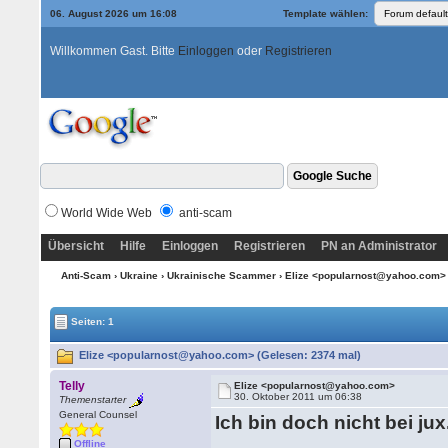
06. August 2026 um 16:08
Template wählen:
Willkommen Gast. Bitte
Einloggen
oder
Registrieren
World Wide Web
anti-scam
Übersicht
Hilfe
Einloggen
Registrieren
PN an Administrator
Anti-Scam
›
Ukraine
›
Ukrainische Scammer
› Elize <popularnost@yahoo.com
Seiten: 1
Elize <popularnost@yahoo.com> (Gelesen: 2374 mal)
Telly
Elize <popularnost@yahoo.com>
30. Oktober 2011 um 06:38
Themenstarter
General Counsel
Ich bin doch nicht bei ju
Offline