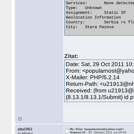
Services:	None detected

Type:	Unknown

Assignment:	Static IP

Geolocation Information

Country:	Serbia rs flag

City:	Stara Pazova 

Zitat:
Date: Sat, 29 Oct 2011 10
From: <popularnost@yah
X-Mailer: PHP/5.2.14
Return-Path: <u21913@nh
Received: (from u21913@l
(8.13.1/8.13.1/Submit) i
abu1963
Re: Elize <popularnost@yahoo.com>
Antwort #2 -
30. Oktober 2011 um 09:55
Ex-Mitglied