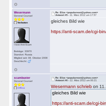
Wesermann
Re: Elize <popularnost@yahoo.com>
Antwort #5 -
11. März 2012 um 17:57
General Counsel
gleiches Bild wie
Verboten
https://anti-scam.de/cgi
I love Anti-Scam
Beiträge: 33970
Standort: Russia
Mitglied seit: 08. Oktober 2008
Geschlecht:
scambuster
Re: Elize <popularnost@yahoo.com>
Antwort #6 -
12. März 2012 um 00:21
General Counsel
Wesermann schrieb
on 11.
Offline
gleiches Bild wie
https://anti-scam.de/cgi