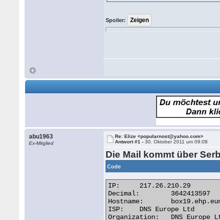
Spoiler:
abu1963
Re: Elize <popularnost@yahoo.com>
Antwort #1 -
30. Oktober 2011 um 09:08
Ex-Mitglied
Die Mail kommt über Ser
Code
IP:	217.26.210.29

Decimal:	3642413597

Hostname:	box19.ehp.eunethosting.com

ISP:	DNS Europe Ltd

Organization:	DNS Europe Ltd
