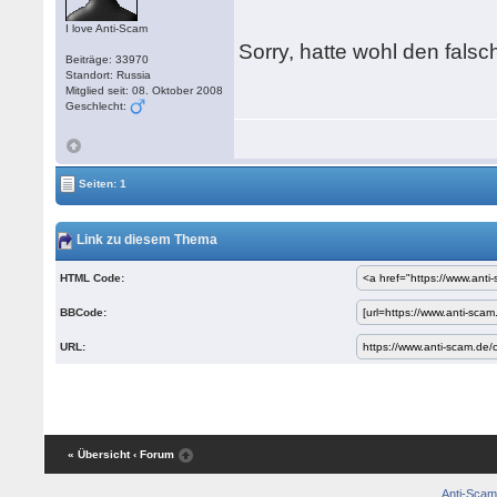
I love Anti-Scam
Sorry, hatte wohl den fals
Beiträge: 33970
Standort: Russia
Mitglied seit: 08. Oktober 2008
Geschlecht:
Seiten: 1
Link zu diesem Thema
HTML Code:
BBCode:
URL:
« Übersicht
‹ Forum
Anti-Scam