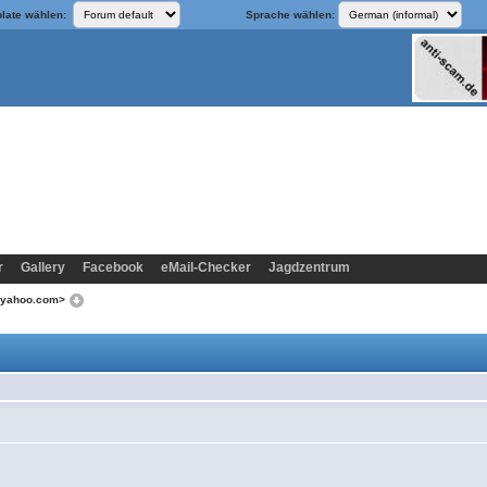
late wählen:
Sprache wählen:
r
Gallery
Facebook
eMail-Checker
Jagdzentrum
e@yahoo.com>