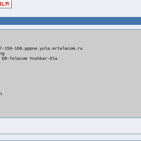
7-159-108.pppoe.yola.ertelecom.ru

g

 ER-Telecom Yoshkar-Ola


