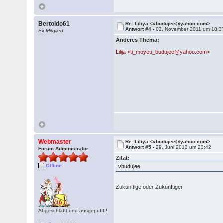
Bertoldo61
Re: Liliya <vbudujee@yahoo.com>
Antwort #4 -
03. November 2011 um 18:3
Ex-Mitglied
Anderes Thema:
Lilija <ti_moyeu_budujee@yahoo.com>
Webmaster
Re: Liliya <vbudujee@yahoo.com>
Antwort #5 -
29. Juni 2012 um 23:42
Forum Administrator
Zitat:
Offline
vbudujee
Zukünftige oder Zukünftiger.
Abgeschlafft und ausgepufft!!