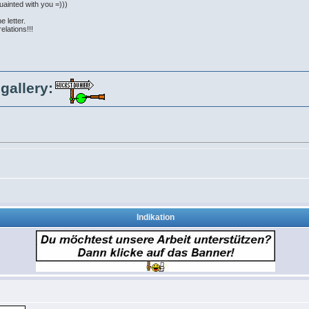
quainted with you =)))
e letter.
elations!!!
gallery:
Indikation