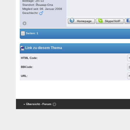
Beiträge: 28722
Standort: Йошкар-Ола
Mitglied seit: 06. Januar 2008
Geschlecht:
Homepage
Skype/VoIP
Seiten: 1
Link zu diesem Thema
HTML Code:
BBCode:
URL:
« Übersicht
‹ Forum