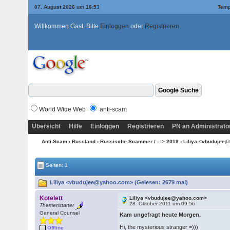
07. August 2026 um 16:53
Temp
Willkommen Gast. Bitte
Einloggen
oder
Registrieren
World Wide Web
anti-scam
Übersicht
Hilfe
Einloggen
Registrieren
PN an Administrato
Anti-Scam
›
Russland
›
Russische Scammer / ---> 2019
› Liliya <vbuduje
Seiten: 1
Liliya <vbudujee@yahoo.com> (Gelesen: 2679 mal)
Kotelett
Liliya <vbudujee@yahoo.com>
28. Oktober 2011 um 09:56
Themenstarter
General Counsel
Kam ungefragt heute Morgen.
Hi, the mysterious stranger =)))
Offline