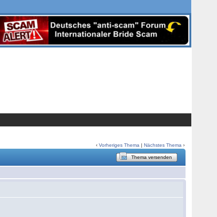
‹
Vorheriges Thema
|
Nächstes Thema
›
Thema versenden