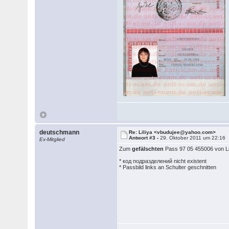
deutschmann
Re: Liliya <vbudujee@yahoo.com>
Antwort #3 -
29. Oktober 2011 um 22:16
Ex-Mitglied
Zum
gefälschten
Pass 97 05 455006 von Li
* код подразделений nicht existent
* Passbild links an Schulter geschnitten