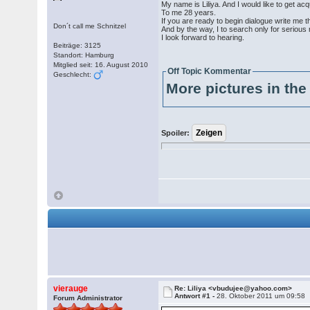
My name is Liliya. And I would like to get ac
To me 28 years.
If you are ready to begin dialogue write me th
Don´t call me Schnitzel
And by the way, I to search only for serious r
I look forward to hearing.
Beiträge: 3125
Standort: Hamburg
Mitglied seit: 16. August 2010
Off Topic Kommentar
Geschlecht:
More pictures in the 
Spoiler:
vierauge
Re: Liliya <vbudujee@yahoo.com>
Antwort #1 -
28. Oktober 2011 um 09:58
Forum Administrator