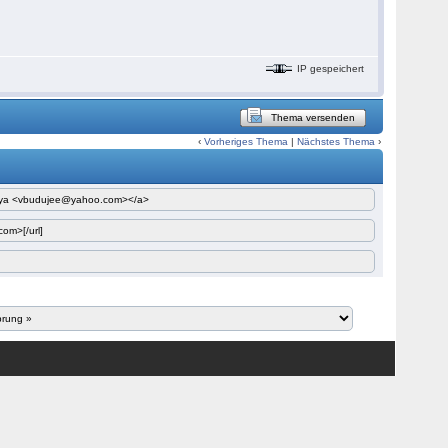
IP gespeichert
Thema versenden
‹
Vorheriges Thema
|
Nächstes Thema
›