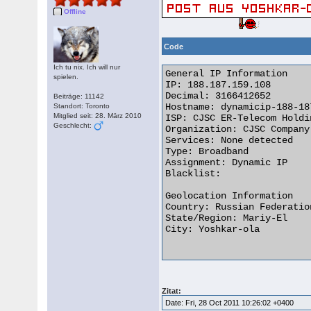
Offline
Code
Ich tu nix. Ich will nur
General IP Information

spielen.
IP: 188.187.159.108

Decimal: 3166412652

Beiträge: 11142
Hostname: dynamicip-188-18
Standort: Toronto
Mitglied seit: 28. März 2010
ISP: CJSC ER-Telecom Holdin
Geschlecht:
Organization: CJSC Company
Services: None detected

Type: Broadband

Assignment: Dynamic IP

Blacklist:

Geolocation Information

Country: Russian Federation
State/Region: Mariy-El

City: Yoshkar-ola

Zitat:
Date: Fri, 28 Oct 2011 10:26:02 +0400