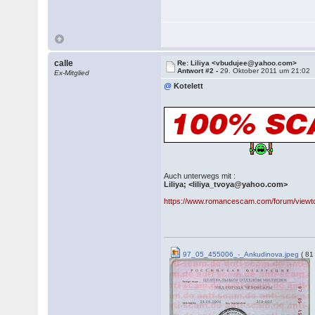
calle
Re: Liliya <vbudujee@yahoo.com>
Antwort #2 -
29. Oktober 2011 um 21:02
Ex-Mitglied
@
Kotelett
Auch unterwegs mit :
Liliya; <liliya_tvoya@yahoo.com>
https://www.romancescam.com/forum/viewt
97_05_455006_-_Ankudinova.jpeg
( 81