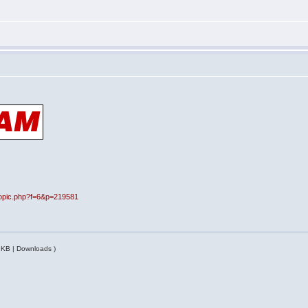
opic.php?f=6&p=219581
 KB | Downloads )