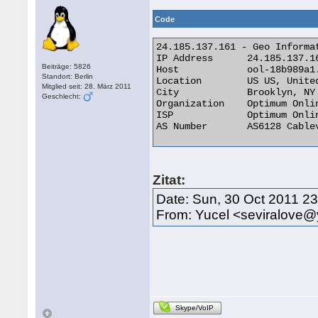
Code
24.185.137.161 - Geo Informat
IP Address 	24.185.137.161

Beiträge: 5826
Host 	        ool-18b989a1.dyn.optonline.net

Standort: Berlin
Location 	US US, United States

Mitglied seit: 28. März 2011
City 	        Brooklyn, NY 11219

Geschlecht:
Organization 	Optimum Online

ISP 	        Optimum Online

AS Number 	AS6128 Cablevision Systems Corp. 

Zitat:
Date: Sun, 30 Oct 2011 2
From: Yucel <seviralove
Skype/VoIP