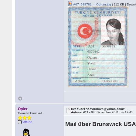
A07_988781_-_Oghan.jpg
( 112 KB | Downl
Opfer
Re: Yucel <seviralove@yahoo.com>
Antwort #11 -
04. Dezember 2011 um 19:41
General Counsel
Offline
Mail über Brunswick US