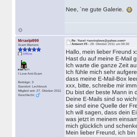
Nee, ´ne gute Galerie.
Mrraelpi999
Re: Yucel <seviralove@yahoo.com>
Antwort #5 -
28. Oktober 2011 um 09:30
Scam Warners
Hallo, mein lieber Freund x
Offline
Hast du auf meine E-Mail 
Ich warte die ganze Zeit a
Ich fühle mich sehr aufger
I Love Anti-Scam
dass meine E-Mail-Box leer 
Beiträge: 3
xxx, bitte, schreibe mir imm
Standort: Lechbruck
Mitglied seit: 27. Oktober 2011
Du bist der beste Mann in d
Geschlecht:
Deine E-Mails sind so wicht
sie sind eine Quelle der F
Ich will sagen, dass dein E
was jetzt in meinem eins
mich glücklich und schenk
Mein lieber Freund, ich bin