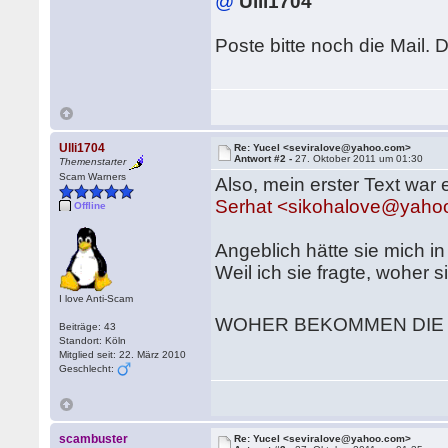
@
Ulli1704
Poste bitte noch die Mail. 
Ulli1704
Re: Yucel <seviralove@yahoo.com>
Antwort #2 -
27. Oktober 2011 um 01:30
Themenstarter
Scam Warners
Also, mein erster Text war
Serhat <sikohalove@yaho
Offline
Angeblich hätte sie mich in
Weil ich sie fragte, woher 
I love Anti-Scam
WOHER BEKOMMEN DIE
Beiträge: 43
Standort: Köln
Mitglied seit: 22. März 2010
Geschlecht:
scambuster
Re: Yucel <seviralove@yahoo.com>