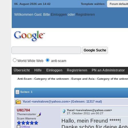
06. August 2026 um 14:42
Template wählen:
Willkommen Gast. Bitte
Einloggen
oder
Registrieren
World Wide Web
anti-scam
Übersicht
Hilfe
Einloggen
Registrieren
PN an Administrator
Anti-Scam
›
Category of the unknown - Europe and Asia
›
Category of the unkno
Seiten: 1
Yucel <seviralove@yahoo.com> (Gelesen: 11317 mal)
Ulli1704
Yucel <seviralove@yahoo.com>
27. Oktober 2011 um 00:27
Themenstarter
Scam Warners
Hallo, mein Freund *****!
Danke schön für deine Antw
Offline