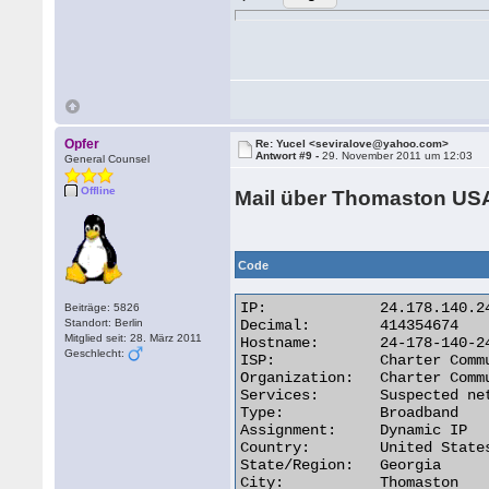
Opfer
Re: Yucel <seviralove@yahoo.com>
Antwort #9 -
29. November 2011 um 12:03
General Counsel
Offline
Mail über Thomaston U
Code
IP:	        24.178.140.242

Beiträge: 5826
Standort: Berlin
Decimal:	414354674

Mitglied seit: 28. März 2011
Hostname:	24-178-140-242.dhcp.thtn.ga.charter.com

Geschlecht:
ISP:	        Charter Communications

Organization:	Charter Communications

Services:	Suspected network sharing device

Type:	        Broadband

Assignment:	Dynamic IP

Country:	United States

State/Region:	Georgia

City:	        Thomaston 
