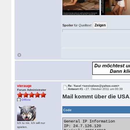
Spoiler
für
Quelltext
:
vierauge
Re: Yucel <seviralove@yahoo.com>
Antwort #1 -
27. Oktober 2011 um 00:39
Forum Administrator
Mail kommt über die USA
Offline
Code
General IP Information

Ich tu nix. Ich will nur
IP: 24.7.126.120

spielen.