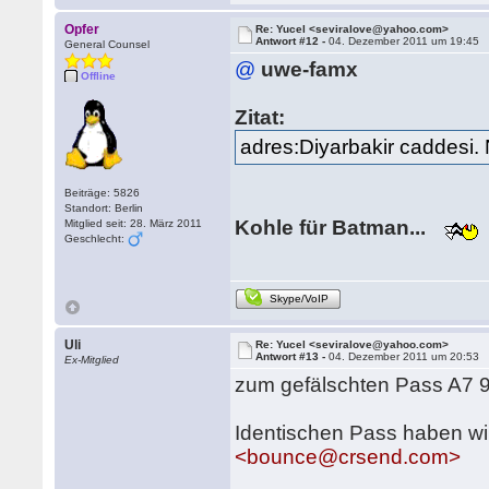
Opfer
Re: Yucel <seviralove@yahoo.com>
Antwort #12 -
04. Dezember 2011 um 19:45
General Counsel
@
uwe-famx
Offline
Zitat:
adres:Diyarbakir caddesi.
Beiträge: 5826
Standort: Berlin
Kohle für Batman...
Mitglied seit: 28. März 2011
Geschlecht:
Skype/VoIP
Uli
Re: Yucel <seviralove@yahoo.com>
Antwort #13 -
04. Dezember 2011 um 20:53
Ex-Mitglied
zum gefälschten Pass A7 
Identischen Pass haben wi
<bounce@crsend.com>