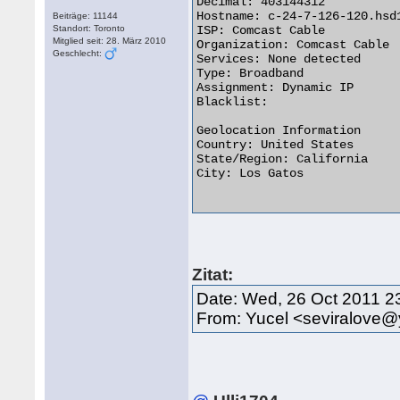
Decimal: 403144312

Hostname: c-24-7-126-120.hsd1
Beiträge: 11144
Standort: Toronto
ISP: Comcast Cable

Mitglied seit: 28. März 2010
Organization: Comcast Cable

Geschlecht:
Services: None detected

Type: Broadband

Assignment: Dynamic IP

Blacklist: 

Geolocation Information

Country: United States   

State/Region: California

City: Los Gatos

Zitat:
Date: Wed, 26 Oct 2011 2
From: Yucel <seviralove