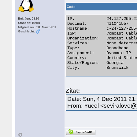
Code
IP:	        24.127.255.21

Beiträge: 5826
Standort: Berlin
Decimal:	411041557

Mitglied seit: 28. März 2011
Hostname:	c-24-127-255-21.hsd1.fl.comcast.net

Geschlecht:
ISP:	        Comcast Cable

Organization:	Comcast Cable

Services:	None detected

Type:	        Broadband

Assignment:	Dynamic IP

Country:	United States

State/Region:	Georgia

City:	        Brunswick 

Zitat:
Date: Sun, 4 Dec 2011 21
From: Yucel <seviralove
Skype/VoIP