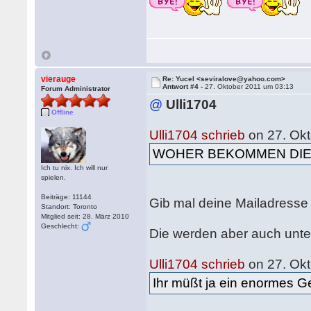
vierauge
Re: Yucel <seviralove@yahoo.com>
Antwort #4 -
27. Oktober 2011 um 03:13
Forum Administrator
@
Ulli1704
Offline
Ulli1704 schrieb
on 27. Okt
WOHER BEKOMMEN DIE
Ich tu nix. Ich will nur
spielen.
Beiträge: 11144
Gib mal deine Mailadresse 
Standort: Toronto
Mitglied seit: 28. März 2010
Geschlecht:
Die werden aber auch unte
Ulli1704 schrieb
on 27. Okt
Ihr müßt ja ein enormes G